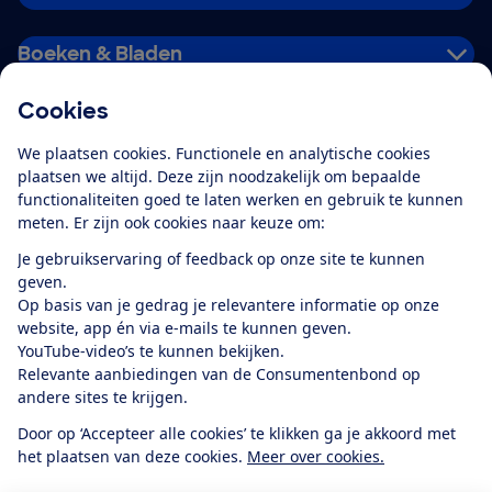
Boeken & Bladen
Cookies
Download de app
We plaatsen cookies. Functionele en analytische cookies
plaatsen we altijd. Deze zijn noodzakelijk om bepaalde
functionaliteiten goed te laten werken en gebruik te kunnen
meten. Er zijn ook cookies naar keuze om:
Alles over de
Consumentenbond-
Je gebruikservaring of feedback op onze site te kunnen
app
geven.
Op basis van je gedrag je relevantere informatie op onze
website, app én via e-mails te kunnen geven.
Algemene Voorwaarden
Privacyverklaring
YouTube-video’s te kunnen bekijken.
Cookiebeleid
Privacyvoorkeuren
Wijzigen & opzeggen
Relevante aanbiedingen van de Consumentenbond op
Toegankelijkheid
andere sites te krijgen.
RSS-feed nieuws
Facebook
Twitter
Instagram
Youtube
LinkedIn
Door op ‘Accepteer alle cookies’ te klikken ga je akkoord met
het plaatsen van deze cookies.
Meer over cookies.
12.901
consumenten
beoordelen de Consumentenbond
met gemiddeld
een
8,4