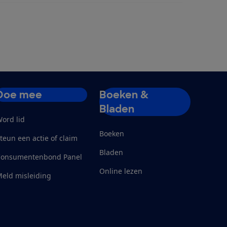
Doe mee
Boeken &
Bladen
ord lid
Boeken
teun een actie of claim
Bladen
Consumentenbond Panel
Online lezen
eld misleiding