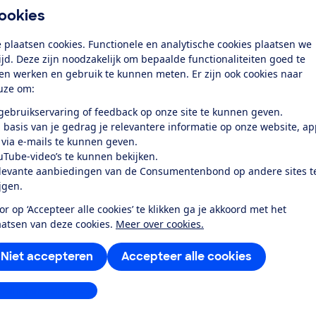
lheid
ookies
iening
 plaatsen cookies. Functionele en analytische cookies plaatsen we
erm en zoeker
tijd. Deze zijn noodzakelijk om bepaalde functionaliteiten goed te
ten werken en gebruik te kunnen meten. Er zijn ook cookies naar
tser
uze om:
 gebruikservaring of feedback op onze site te kunnen geven.
k toegang tot deze test?
 basis van je gedrag je relevantere informatie op onze website, a
 via e-mails te kunnen geven.
uTube-video’s te kunnen bekijken.
Word lid
levante aanbiedingen van de Consumentenbond op andere sites t
ijgen.
or op ‘Accepteer alle cookies’ te klikken ga je akkoord met het
Al lid? Log in
aatsen van deze cookies.
Meer over cookies.
Niet accepteren
Accepteer alle cookies
stellingen aanpassen