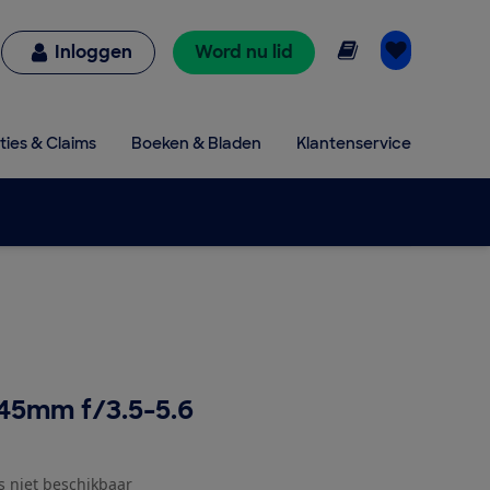
Online lezen
Inloggen
Word nu lid
ties & Claims
Boeken & Bladen
Klantenservice
45mm f/3.5-5.6
js niet beschikbaar