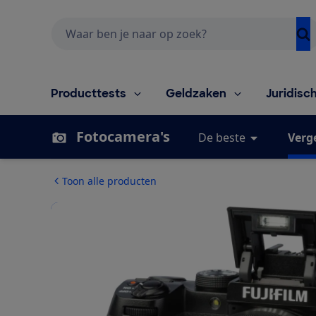
Zoeken
Producttests
Geldzaken
Juridisc
Fotocamera's
De beste
Verge
Toon alle producten