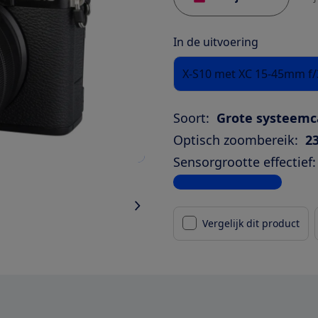
In de uitvoering
X-S10 met XC 15-45mm f/3
Soort:
Grote systeem
Optisch zoombereik:
2
Sensorgrootte effectief:
Bekijk alle specificaties
Vergelijk dit product