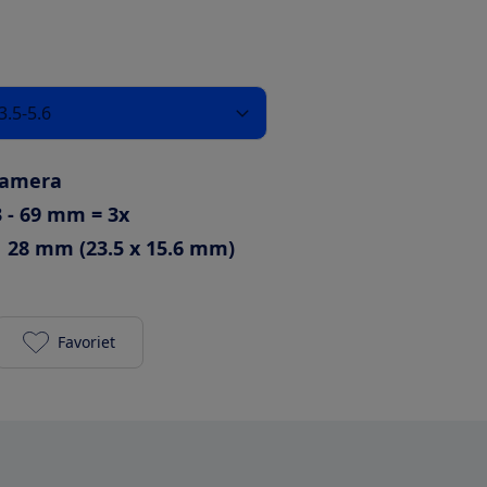
.5-5.6
camera
3 - 69 mm = 3x
28 mm (23.5 x 15.6 mm)
Favoriet
Fujifilm X-S10 met XC 15-45mm f/3.5-5.6 toevoegen 