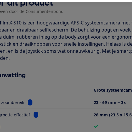
r dit product
even door de Consumentenbond
ifilm X-S10 is een hoogwaardige APS-C systeemcamera met v
baar en draaibaar selfiescherm. De behuizing oogt en voelt
e duim, rubberen inleg op de body zorgt voor een ergonomi
ystick en draaiknoppen voor snelle instellingen. Helaas is 
en, en is de joystick soms wat onnauwkeurig. Met je smart
den.
nvatting
Grote systeemcam
Bekijk informatie voor Optisch zoombereik
h zoombereik
23 - 69 mm = 3x
Bekijk informatie voor Sensorgrootte effectief
rootte effectief
28 mm (23.5 x 15.
kijk informatie voor Wifi