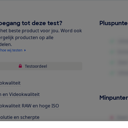
oegang tot deze test?
Pluspunt
het beste product voor jou. Word ook
ergelijk producten op alle
delen.
 hoe wij testen
Testoordeel
okwaliteit
m en Videokwaliteit
Minpunte
okwaliteit RAW en hoge ISO
olutie en scherpte