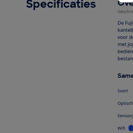
Specificaties
Ove
Geschr
De Fuj
kantel
voor d
met jo
bedien
bestan
Same
Soort
Optisc
Sensorg
Be
Wifi