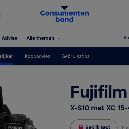
Homepage van de Consumentenbond
h Advies
Alle thema's
Ac
lijker
Koopadvies
Gebruikstips
Fujifilm
X-S10 met XC 15-
Bekijk test
Pri