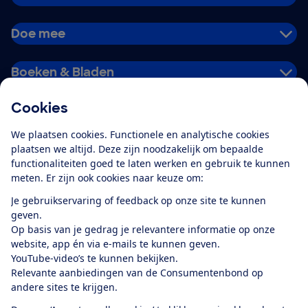
Doe mee
Boeken & Bladen
Cookies
Download de app
We plaatsen cookies. Functionele en analytische cookies
plaatsen we altijd. Deze zijn noodzakelijk om bepaalde
functionaliteiten goed te laten werken en gebruik te kunnen
meten. Er zijn ook cookies naar keuze om:
Alles over de
Consumentenbond-
Je gebruikservaring of feedback op onze site te kunnen
app
geven.
Op basis van je gedrag je relevantere informatie op onze
website, app én via e-mails te kunnen geven.
Algemene Voorwaarden
Privacyverklaring
YouTube-video’s te kunnen bekijken.
Cookiebeleid
Privacyvoorkeuren
Wijzigen & opzeggen
Relevante aanbiedingen van de Consumentenbond op
Toegankelijkheid
andere sites te krijgen.
RSS-feed nieuws
Facebook
Twitter
Instagram
Youtube
LinkedIn