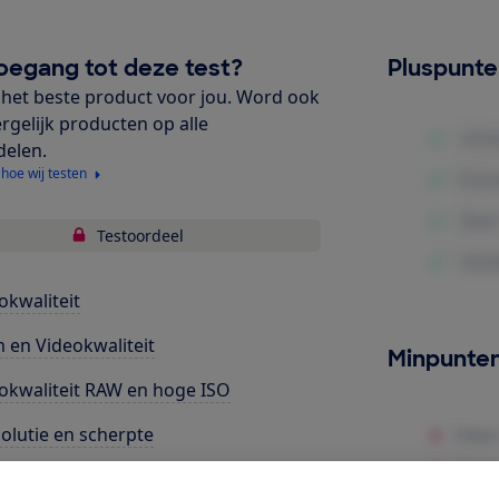
oegang tot deze test?
Pluspunt
het beste product voor jou. Word ook
ergelijk producten op alle
delen.
 hoe wij testen
Testoordeel
okwaliteit
m en Videokwaliteit
Minpunte
okwaliteit RAW en hoge ISO
olutie en scherpte
lheid