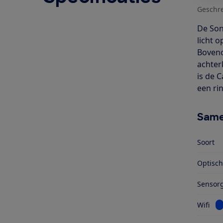
Geschr
De Son
licht 
Boveno
achter
is de 
een ri
Same
Soort
Optisc
Sensorg
Be
Wifi