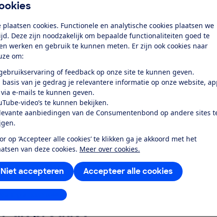
ookies
iening
 plaatsen cookies. Functionele en analytische cookies plaatsen we
erm en zoeker
tijd. Deze zijn noodzakelijk om bepaalde functionaliteiten goed te
ten werken en gebruik te kunnen meten. Er zijn ook cookies naar
tser
uze om:
 gebruikservaring of feedback op onze site te kunnen geven.
k toegang tot deze test?
 basis van je gedrag je relevantere informatie op onze website, a
 via e-mails te kunnen geven.
uTube-video’s te kunnen bekijken.
Word lid
levante aanbiedingen van de Consumentenbond op andere sites t
ijgen.
Al lid? Log in
or op ‘Accepteer alle cookies’ te klikken ga je akkoord met het
aatsen van deze cookies.
Meer over cookies.
Niet accepteren
Accepteer alle cookies
stellingen aanpassen
r dit product