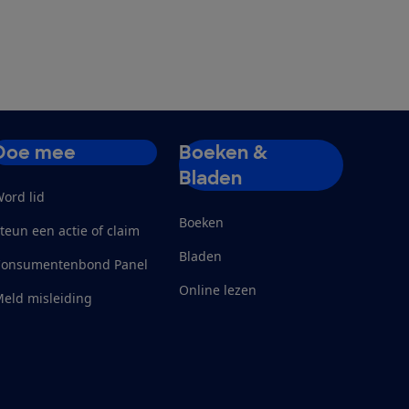
Doe mee
Boeken &
Bladen
ord lid
Boeken
teun een actie of claim
Bladen
Consumentenbond Panel
Online lezen
eld misleiding