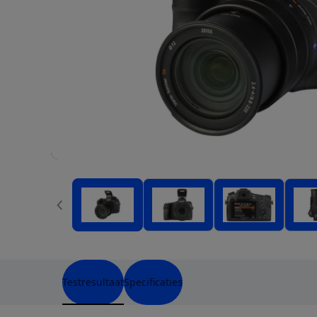
Testresultaat
Specificaties