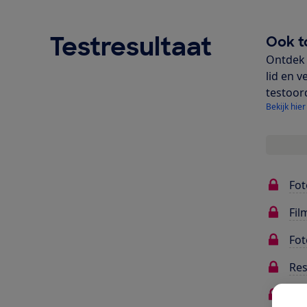
Testresultaat
Ook t
Ontdek 
lid en v
testoor
Bekijk hier
Fot
Fil
Fot
Res
Sne