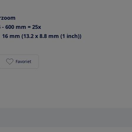
erzoom
4 - 600 mm = 25x
16 mm (13.2 x 8.8 mm (1 inch))
Favoriet
Sony Cyber-shot DSC-RX10 IV toevoegen aan je fav