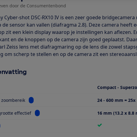
even door de Consumentenbond
y Cyber-shot DSC-RX10 IV is een zeer goede bridgecamera m
op de sensor kan vallen (diafragma 2.8). Deze camera heeft 
p zit een klein display waarop je instellingen kan aflezen.
kant en de knoppen op de camera zijn goed geplaatst. Daarn
Carl Zeiss lens met diafragmaring op de lens die zowel staps
ng om scherp te stellen en op de camera zit een stereoaans
nvatting
Compact - Super
Bekijk informatie voor Optisch zoombereik
h zoombereik
24 - 600 mm = 25x
Bekijk informatie voor Sensorgrootte effectief
rootte effectief
16 mm (13.2 x 8.8 
kijk informatie voor Wifi