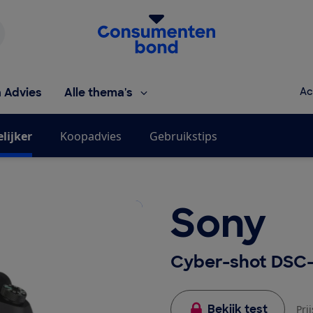
Homepage van de Consumentenbond
h Advies
Alle thema's
Ac
lijker
Koopadvies
Gebruikstips
Sony
Cyber-shot DSC-
Bekijk test
Pri