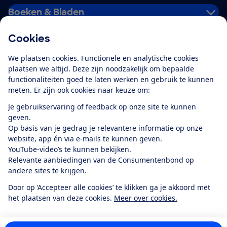
Boeken & Bladen
Cookies
Download de app
We plaatsen cookies. Functionele en analytische cookies
plaatsen we altijd. Deze zijn noodzakelijk om bepaalde
functionaliteiten goed te laten werken en gebruik te kunnen
meten. Er zijn ook cookies naar keuze om:
Alles over de
Consumentenbond-
Je gebruikservaring of feedback op onze site te kunnen
app
geven.
Op basis van je gedrag je relevantere informatie op onze
website, app én via e-mails te kunnen geven.
Algemene Voorwaarden
Privacyverklaring
YouTube-video’s te kunnen bekijken.
Cookiebeleid
Privacyvoorkeuren
Wijzigen & opzeggen
Relevante aanbiedingen van de Consumentenbond op
Toegankelijkheid
andere sites te krijgen.
RSS-feed nieuws
Facebook
Twitter
Instagram
Youtube
LinkedIn
Door op ‘Accepteer alle cookies’ te klikken ga je akkoord met
het plaatsen van deze cookies.
Meer over cookies.
12.901
consumenten
beoordelen de Consumentenbond
met gemiddeld
een
8,4