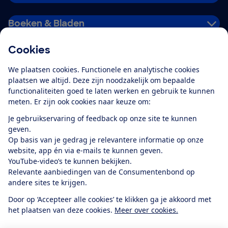
Boeken & Bladen
Cookies
Download de app
We plaatsen cookies. Functionele en analytische cookies
plaatsen we altijd. Deze zijn noodzakelijk om bepaalde
functionaliteiten goed te laten werken en gebruik te kunnen
meten. Er zijn ook cookies naar keuze om:
Alles over de
Consumentenbond-
Je gebruikservaring of feedback op onze site te kunnen
app
geven.
Op basis van je gedrag je relevantere informatie op onze
website, app én via e-mails te kunnen geven.
Algemene Voorwaarden
Privacyverklaring
YouTube-video’s te kunnen bekijken.
Cookiebeleid
Privacyvoorkeuren
Wijzigen & opzeggen
Relevante aanbiedingen van de Consumentenbond op
Toegankelijkheid
andere sites te krijgen.
RSS-feed nieuws
Facebook
Twitter
Instagram
Youtube
LinkedIn
Door op ‘Accepteer alle cookies’ te klikken ga je akkoord met
het plaatsen van deze cookies.
Meer over cookies.
12.901
consumenten
beoordelen de Consumentenbond
met gemiddeld
een
8,4