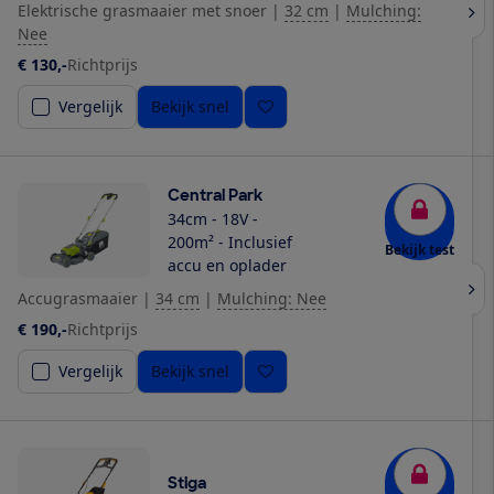
Elektrische grasmaaier met snoer
|
32 cm
|
Mulching:
Nee
€ 130,-
Richtprijs
Vergelijk
Bekijk snel
Central Park
34cm - 18V -
200m² - Inclusief
Bekijk test
accu en oplader
Accugrasmaaier
|
34 cm
|
Mulching: Nee
€ 190,-
Richtprijs
Vergelijk
Bekijk snel
Stiga