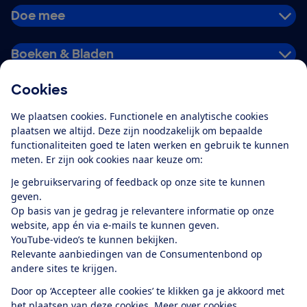
Doe mee
Boeken & Bladen
Cookies
Download de app
We plaatsen cookies. Functionele en analytische cookies
plaatsen we altijd. Deze zijn noodzakelijk om bepaalde
functionaliteiten goed te laten werken en gebruik te kunnen
meten. Er zijn ook cookies naar keuze om:
Alles over de
Consumentenbond-
Je gebruikservaring of feedback op onze site te kunnen
app
geven.
Op basis van je gedrag je relevantere informatie op onze
website, app én via e-mails te kunnen geven.
Algemene Voorwaarden
Privacyverklaring
YouTube-video’s te kunnen bekijken.
Cookiebeleid
Privacyvoorkeuren
Wijzigen & opzeggen
Relevante aanbiedingen van de Consumentenbond op
Toegankelijkheid
andere sites te krijgen.
RSS-feed nieuws
Facebook
Twitter
Instagram
Youtube
LinkedIn
Door op ‘Accepteer alle cookies’ te klikken ga je akkoord met
het plaatsen van deze cookies.
Meer over cookies.