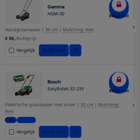
Gamma
HGM-30
Bekijk test
Handgrasmaaier
|
30 cm
|
Mulching: Nee
€ 58,-
Richtprijs
Vergelijk
Bekijk snel
Bosch
EasyRotak 32-235
Bekijk test
Elektrische grasmaaier met snoer
|
32 cm
|
Mulching:
Nee
€ 99,-
4 winkels
Vergelijk
Bekijk snel