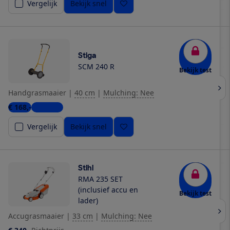
Vergelijk
Bekijk snel
Stiga
SCM 240 R
Bekijk test
Handgrasmaaier
|
40 cm
|
Mulching: Nee
€ 168,-
2 winkels
Vergelijk
Bekijk snel
Stihl
RMA 235 SET
(inclusief accu en
Bekijk test
lader)
Accugrasmaaier
|
33 cm
|
Mulching: Nee