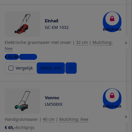
Einhell
GC-EM 1032
Bekijk test
Elektrische grasmaaier met snoer
|
32 cm
|
Mulching:
Nee
€ 62,50
3 winkels
Vergelijk
Bekijk snel
Vonroc
LM508XX
Bekijk test
Handgrasmaaier
|
40 cm
|
Mulching: Nee
€ 65,-
Richtprijs