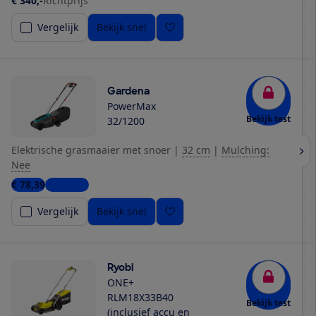
€ 340,-
Richtprijs
Vergelijk
Bekijk snel
Gardena
PowerMax
Bekijk test
32/1200
Elektrische grasmaaier met snoer
|
32 cm
|
Mulching:
Nee
€ 78,39
7 winkels
Vergelijk
Bekijk snel
Ryobi
ONE+
RLM18X33B40
Bekijk test
(inclusief accu en