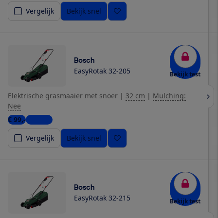
Vergelijk
Bekijk snel
Bosch
EasyRotak 32-205
Bekijk test
Elektrische grasmaaier met snoer
|
32 cm
|
Mulching:
Nee
€ 99,-
1 winkel
Vergelijk
Bekijk snel
Bosch
EasyRotak 32-215
Bekijk test