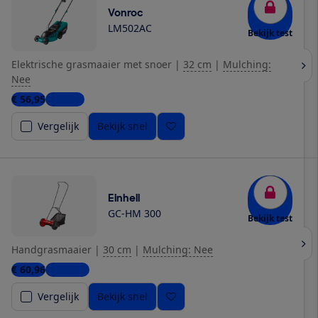
Vonroc
LM502AC
Bekijk test
Elektrische grasmaaier met snoer
|
32 cm
|
Mulching:
Nee
€ 56,95
1 winkel
Vergelijk
Bekijk snel
Einhell
GC-HM 300
Bekijk test
Handgrasmaaier
|
30 cm
|
Mulching: Nee
€ 60,96
4 winkels
Vergelijk
Bekijk snel