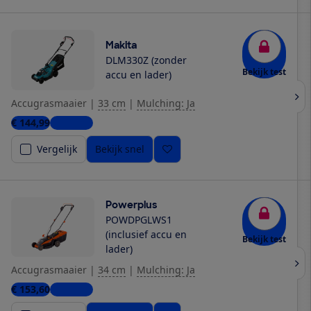
Makita
DLM330Z (zonder
Bekijk test
accu en lader)
Accugrasmaaier
|
33 cm
|
Mulching: Ja
€ 144,99
5 winkels
Vergelijk
Bekijk snel
Powerplus
POWDPGLWS1
(inclusief accu en
Bekijk test
lader)
Accugrasmaaier
|
34 cm
|
Mulching: Ja
€ 153,60
2 winkels