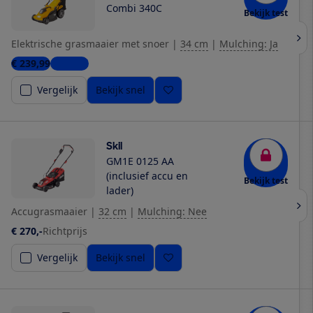
Combi 340C
Bekijk test
Elektrische grasmaaier met snoer
|
34 cm
|
Mulching: Ja
€ 239,99
1 winkel
Vergelijk
Bekijk snel
Skil
GM1E 0125 AA
(inclusief accu en
Bekijk test
lader)
Accugrasmaaier
|
32 cm
|
Mulching: Nee
€ 270,-
Richtprijs
Vergelijk
Bekijk snel