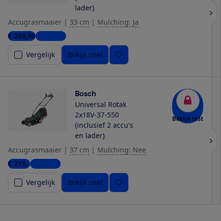
lader)
Accugrasmaaier
|
33 cm
|
Mulching: Ja
€ 209,99
3 winkels
Vergelijk
Bekijk snel
Bosch
Universal Rotak
2x18V-37-550
Bekijk test
(inclusief 2 accu's
en lader)
Accugrasmaaier
|
37 cm
|
Mulching: Nee
€ 219,-
5 winkels
Vergelijk
Bekijk snel