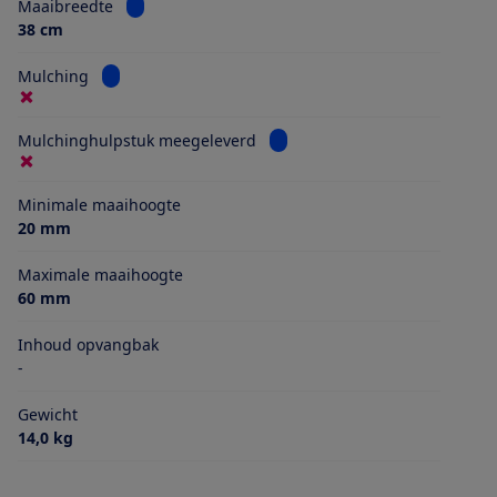
Bekijk informatie voor Maaibreedte
Maaibreedte
38 cm
Bekijk informatie voor Mulching
Mulching
Bekijk informatie voor Mulch
Mulchinghulpstuk meegeleverd
Minimale maaihoogte
20 mm
Maximale maaihoogte
60 mm
Inhoud opvangbak
-
Gewicht
14,0 kg