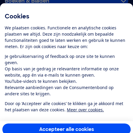
Boeken & Bladen
Cookies
Download de app
We plaatsen cookies. Functionele en analytische cookies
plaatsen we altijd. Deze zijn noodzakelijk om bepaalde
functionaliteiten goed te laten werken en gebruik te kunnen
meten. Er zijn ook cookies naar keuze om:
Alles over de
Consumentenbond-
Je gebruikservaring of feedback op onze site te kunnen
app
geven.
Op basis van je gedrag je relevantere informatie op onze
website, app én via e-mails te kunnen geven.
Algemene Voorwaarden
Privacyverklaring
YouTube-video’s te kunnen bekijken.
Cookiebeleid
Privacyvoorkeuren
Wijzigen & opzeggen
Relevante aanbiedingen van de Consumentenbond op
Toegankelijkheid
andere sites te krijgen.
RSS-feed nieuws
Facebook
Twitter
Instagram
Youtube
LinkedIn
Door op ‘Accepteer alle cookies’ te klikken ga je akkoord met
het plaatsen van deze cookies.
Meer over cookies.
12.901
consumenten
beoordelen de Consumentenbond
met gemiddeld
een
8,4
Accepteer alle cookies