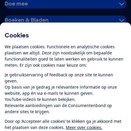
Doe mee
Boeken & Bladen
Cookies
Download de app
We plaatsen cookies. Functionele en analytische cookies
plaatsen we altijd. Deze zijn noodzakelijk om bepaalde
functionaliteiten goed te laten werken en gebruik te kunnen
meten. Er zijn ook cookies naar keuze om:
Alles over de
Consumentenbond-
Je gebruikservaring of feedback op onze site te kunnen
app
geven.
Op basis van je gedrag je relevantere informatie op onze
website, app én via e-mails te kunnen geven.
Algemene Voorwaarden
Privacyverklaring
YouTube-video’s te kunnen bekijken.
Cookiebeleid
Privacyvoorkeuren
Wijzigen & opzeggen
Relevante aanbiedingen van de Consumentenbond op
Toegankelijkheid
andere sites te krijgen.
RSS-feed nieuws
Facebook
Twitter
Instagram
Youtube
LinkedIn
Door op ‘Accepteer alle cookies’ te klikken ga je akkoord met
het plaatsen van deze cookies.
Meer over cookies.
12.901
consumenten
beoordelen de Consumentenbond
met gemiddeld