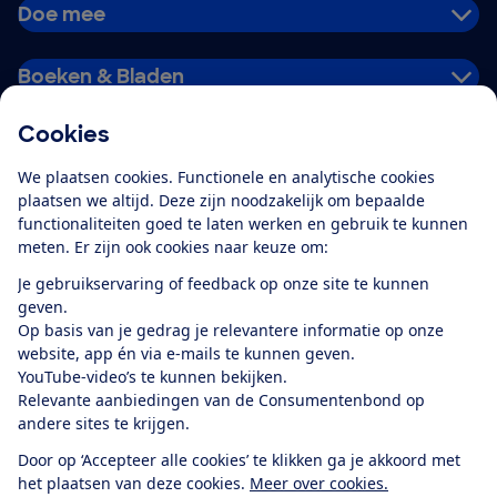
Doe mee
Boeken & Bladen
Cookies
Download de app
We plaatsen cookies. Functionele en analytische cookies
plaatsen we altijd. Deze zijn noodzakelijk om bepaalde
functionaliteiten goed te laten werken en gebruik te kunnen
meten. Er zijn ook cookies naar keuze om:
Alles over de
Consumentenbond-
Je gebruikservaring of feedback op onze site te kunnen
app
geven.
Op basis van je gedrag je relevantere informatie op onze
website, app én via e-mails te kunnen geven.
Algemene Voorwaarden
Privacyverklaring
YouTube-video’s te kunnen bekijken.
Cookiebeleid
Privacyvoorkeuren
Wijzigen & opzeggen
Relevante aanbiedingen van de Consumentenbond op
Toegankelijkheid
andere sites te krijgen.
RSS-feed nieuws
Facebook
Twitter
Instagram
Youtube
LinkedIn
Door op ‘Accepteer alle cookies’ te klikken ga je akkoord met
het plaatsen van deze cookies.
Meer over cookies.
12.901
consumenten
beoordelen de Consumentenbond
met gemiddeld