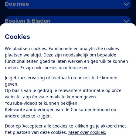
Doe mee
Boeken & Bladen
Cookies
Download de app
We plaatsen cookies. Functionele en analytische cookies
plaatsen we altijd. Deze zijn noodzakelijk om bepaalde
functionaliteiten goed te laten werken en gebruik te kunnen
meten. Er zijn ook cookies naar keuze om:
Alles over de
Consumentenbond-
Je gebruikservaring of feedback op onze site te kunnen
app
geven.
Op basis van je gedrag je relevantere informatie op onze
website, app én via e-mails te kunnen geven.
Algemene Voorwaarden
Privacyverklaring
YouTube-video’s te kunnen bekijken.
Cookiebeleid
Privacyvoorkeuren
Wijzigen & opzeggen
Relevante aanbiedingen van de Consumentenbond op
Toegankelijkheid
andere sites te krijgen.
RSS-feed nieuws
Facebook
Twitter
Instagram
Youtube
LinkedIn
Door op ‘Accepteer alle cookies’ te klikken ga je akkoord met
het plaatsen van deze cookies.
Meer over cookies.
12.901
consumenten
beoordelen de Consumentenbond
met gemiddeld