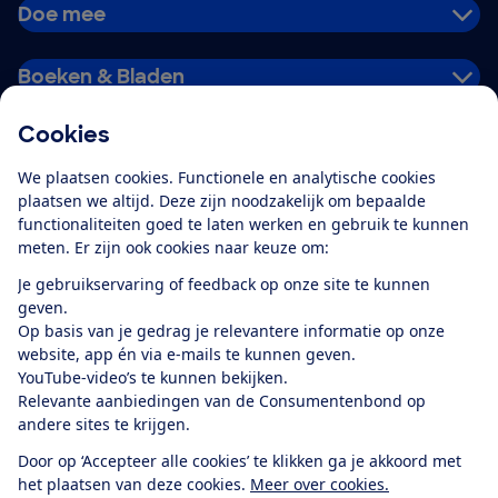
Doe mee
Boeken & Bladen
Cookies
Download de app
We plaatsen cookies. Functionele en analytische cookies
plaatsen we altijd. Deze zijn noodzakelijk om bepaalde
functionaliteiten goed te laten werken en gebruik te kunnen
meten. Er zijn ook cookies naar keuze om:
Alles over de
Consumentenbond-
Je gebruikservaring of feedback op onze site te kunnen
app
geven.
Op basis van je gedrag je relevantere informatie op onze
website, app én via e-mails te kunnen geven.
Algemene Voorwaarden
Privacyverklaring
YouTube-video’s te kunnen bekijken.
Cookiebeleid
Privacyvoorkeuren
Wijzigen & opzeggen
Relevante aanbiedingen van de Consumentenbond op
Toegankelijkheid
andere sites te krijgen.
RSS-feed nieuws
Facebook
Twitter
Instagram
Youtube
LinkedIn
Door op ‘Accepteer alle cookies’ te klikken ga je akkoord met
het plaatsen van deze cookies.
Meer over cookies.
12.901
consumenten
beoordelen de Consumentenbond
met gemiddeld