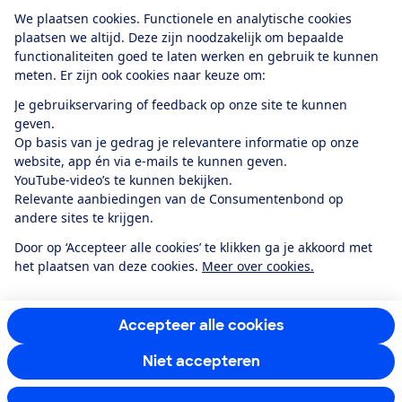
Download de app
We plaatsen cookies. Functionele en analytische cookies
plaatsen we altijd. Deze zijn noodzakelijk om bepaalde
functionaliteiten goed te laten werken en gebruik te kunnen
meten. Er zijn ook cookies naar keuze om:
Alles over de
Consumentenbond-
Je gebruikservaring of feedback op onze site te kunnen
app
geven.
Op basis van je gedrag je relevantere informatie op onze
website, app én via e-mails te kunnen geven.
Algemene Voorwaarden
Privacyverklaring
YouTube-video’s te kunnen bekijken.
Cookiebeleid
Privacyvoorkeuren
Wijzigen & opzeggen
Relevante aanbiedingen van de Consumentenbond op
Toegankelijkheid
andere sites te krijgen.
RSS-feed nieuws
Facebook
Twitter
Instagram
Youtube
LinkedIn
Door op ‘Accepteer alle cookies’ te klikken ga je akkoord met
het plaatsen van deze cookies.
Meer over cookies.
12.901
consumenten
beoordelen de Consumentenbond
met gemiddeld
een
8,4
Accepteer alle cookies
Niet accepteren
Instellingen aanpassen