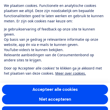
Download de app
We plaatsen cookies. Functionele en analytische cookies
plaatsen we altijd. Deze zijn noodzakelijk om bepaalde
functionaliteiten goed te laten werken en gebruik te kunnen
meten. Er zijn ook cookies naar keuze om:
Alles over de
Consumentenbond-
Je gebruikservaring of feedback op onze site te kunnen
app
geven.
Op basis van je gedrag je relevantere informatie op onze
website, app én via e-mails te kunnen geven.
Algemene Voorwaarden
Privacyverklaring
YouTube-video’s te kunnen bekijken.
Cookiebeleid
Privacyvoorkeuren
Wijzigen & opzeggen
Relevante aanbiedingen van de Consumentenbond op
Toegankelijkheid
andere sites te krijgen.
RSS-feed nieuws
Facebook
Twitter
Instagram
Youtube
LinkedIn
Door op ‘Accepteer alle cookies’ te klikken ga je akkoord met
het plaatsen van deze cookies.
Meer over cookies.
12.901
consumenten
beoordelen de Consumentenbond
met gemiddeld
een
8,4
Accepteer alle cookies
Niet accepteren
Instellingen aanpassen