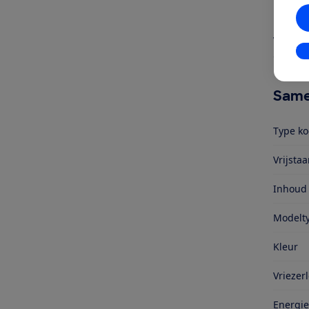
handle
127 li
volume
In
energie
Same
Type ko
Vrijsta
Inhoud
Modelt
Kleur
Vriezerl
Energie