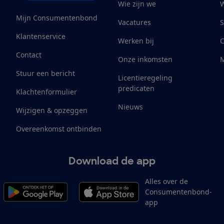
Wie zijn we
W
Mijn Consumentenbond
Vacatures
S
Klantenservice
Werken bij
Contact
Onze inkomsten
M
Stuur een bericht
Licentieregeling
predicaten
Klachtenformulier
Nieuws
Wijzigen & opzeggen
Overeenkomst ontbinden
Download de app
Alles over de
Consumentenbond-
app