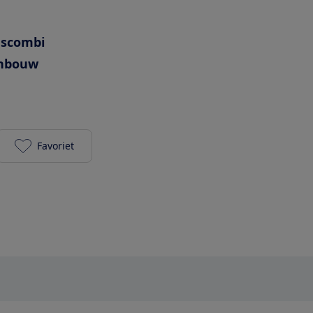
escombi
nbouw
Favoriet
Liebherr ICBNe 5123-20 toevoegen aan je favoriete