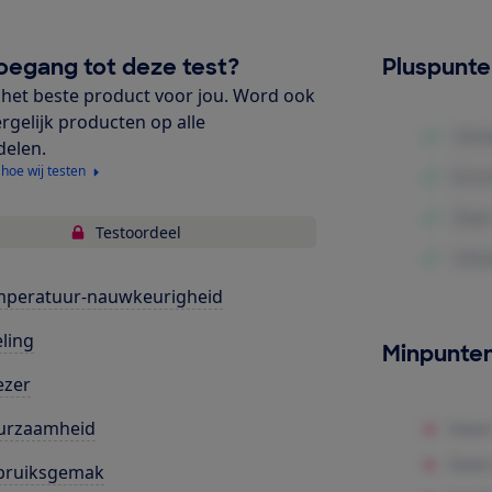
oegang tot deze test?
Pluspunt
het beste product voor jou. Word ook
ergelijk producten op alle
delen.
 hoe wij testen
Testoordeel
mperatuur-nauwkeurigheid
ling
Minpunte
ezer
urzaamheid
bruiksgemak