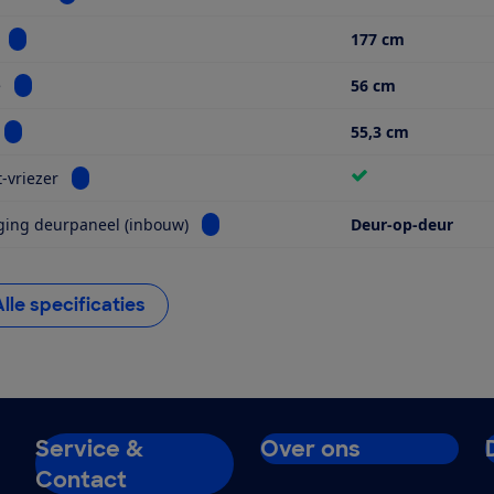
Bekijk informatie voor Hoogte
177 cm
Bekijk informatie voor Breedte
e
56 cm
Bekijk informatie voor Diepte
55,3 cm
Bekijk informatie voor No frost-vriezer
t-vriezer
Bekijk informatie voor Bevestiging deu
ging deurpaneel (inbouw)
Deur-op-deur
Alle specificaties
Service &
Over ons
Contact