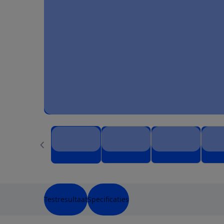
Testresultaat
Specificaties