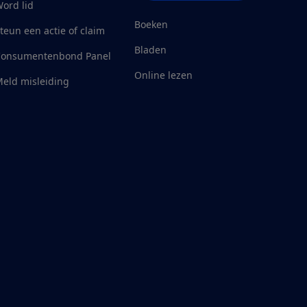
ord lid
Boeken
teun een actie of claim
Bladen
Consumentenbond Panel
Online lezen
eld misleiding