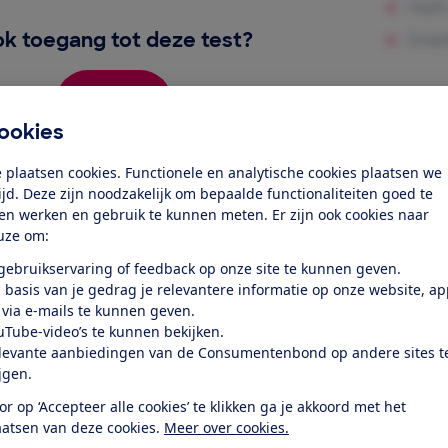
k toegang tot deze test?
Word lid
ookies
Al lid? Log in
 plaatsen cookies. Functionele en analytische cookies plaatsen we
tijd. Deze zijn noodzakelijk om bepaalde functionaliteiten goed te
ten werken en gebruik te kunnen meten. Er zijn ook cookies naar
uze om:
 gebruikservaring of feedback op onze site te kunnen geven.
 basis van je gedrag je relevantere informatie op onze website, a
r dit product
 via e-mails te kunnen geven.
uTube-video’s te kunnen bekijken.
even door de Consumentenbond
levante aanbiedingen van de Consumentenbond op andere sites t
ijgen.
bherr ICBNe 5123-20 is een inbouwkoelkast met vriezer me
or op ‘Accepteer alle cookies’ te klikken ga je akkoord met het
del met een hoogte van 177 cm, een breedte van 56 cm en ee
aatsen van deze cookies.
Meer over cookies.
en altijd rekening met benodigde extra ventilatieruimte ro