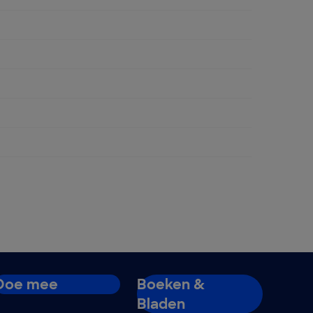
rpaneel (inbouw)
Doe mee
Boeken &
Bladen