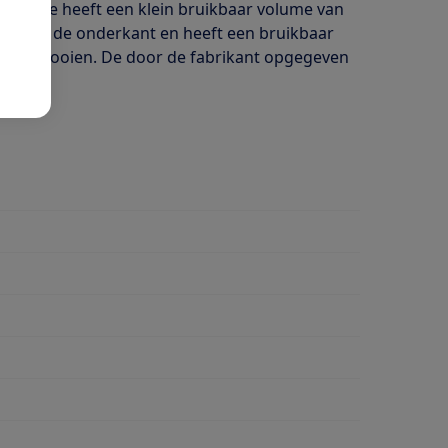
lgedeelte heeft een klein bruikbaar volume van
e zit aan de onderkant en heeft een bruikbaar
ft te ontdooien. De door de fabrikant opgegeven