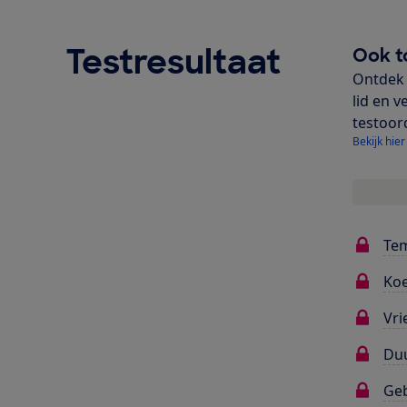
Testresultaat
Ook t
Ontdek 
lid en v
testoor
Bekijk hier
Te
Koe
Vri
Du
Ge