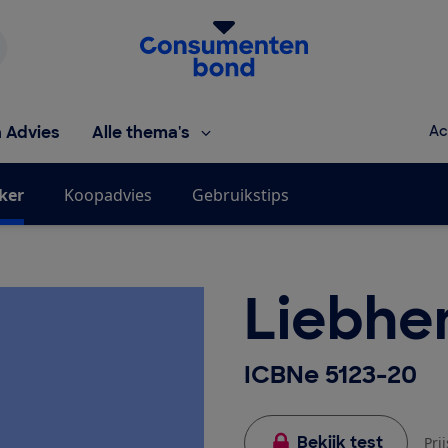
Homepage van de Consumentenbond
h Advies
Alle thema's
Ac
jker
Koopadvies
Gebruikstips
Liebhe
ICBNe 5123-20
Bekijk test
Pri