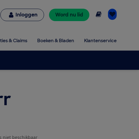
Online lezen
Inloggen
Word nu lid
ties & Claims
Boeken & Bladen
Klantenservice
rr
js niet beschikbaar