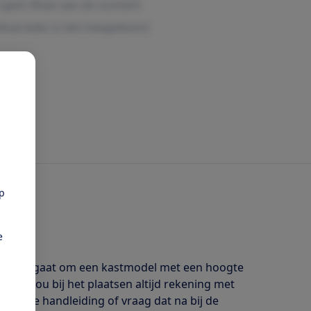
pp
e
zer. Het gaat om een kastmodel met een hoogte
 op: hou bij het plaatsen altijd rekening met
oor de handleiding of vraag dat na bij de