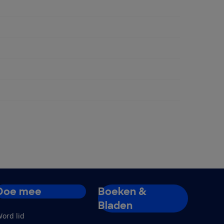
rpaneel (inbouw)
Doe mee
Boeken &
Bladen
ord lid