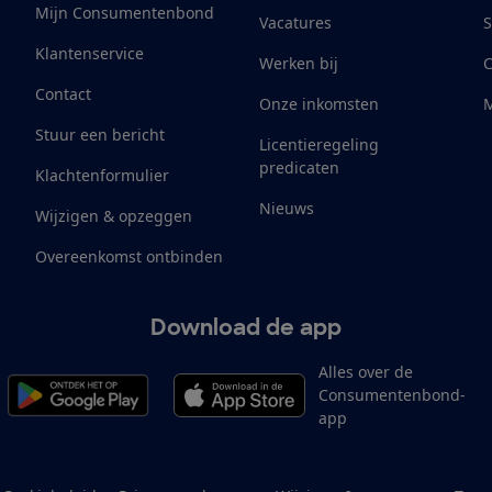
Mijn Consumentenbond
Vacatures
S
Klantenservice
Werken bij
Contact
Onze inkomsten
M
Stuur een bericht
Licentieregeling
predicaten
Klachtenformulier
Nieuws
Wijzigen & opzeggen
Overeenkomst ontbinden
Download de app
Alles over de
Consumentenbond-
app