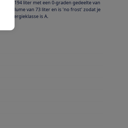
me van 194 liter met een 0-graden gedeelte van
aar volume van 73 liter en is 'no frost' zodat je
en energieklasse is A.