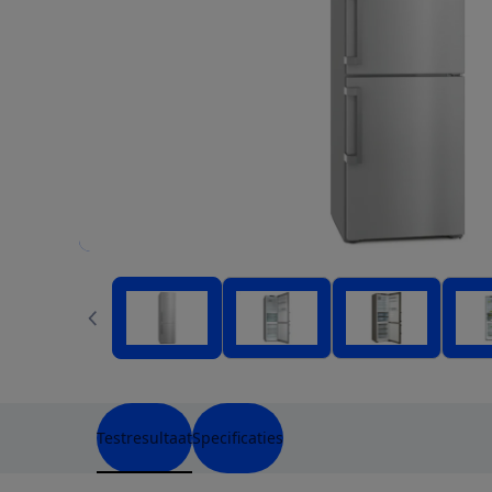
Testresultaat
Specificaties