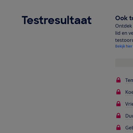
Testresultaat
Ook t
Ontdek 
lid en v
testoor
Bekijk hier
Te
Koe
Vri
Du
Ge