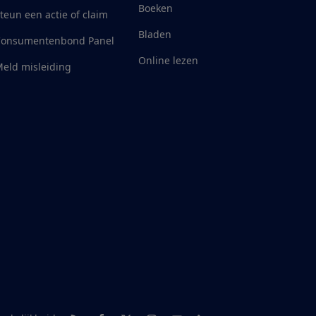
Boeken
teun een actie of claim
Bladen
Consumentenbond Panel
Online lezen
eld misleiding