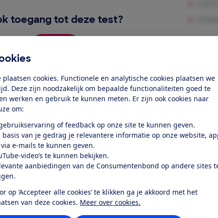
k toegang tot deze test?
Word lid
ookies
 plaatsen cookies. Functionele en analytische cookies plaatsen we
Al lid? Log in
tijd. Deze zijn noodzakelijk om bepaalde functionaliteiten goed te
ten werken en gebruik te kunnen meten. Er zijn ook cookies naar
uze om:
 gebruikservaring of feedback op onze site te kunnen geven.
 basis van je gedrag je relevantere informatie op onze website, a
 via e-mails te kunnen geven.
r dit product
uTube-video’s te kunnen bekijken.
levante aanbiedingen van de Consumentenbond op andere sites t
even door de Consumentenbond
ijgen.
le KFN 4797 AD edt/cs is een vrijstaande koelkast met vrie
or op ‘Accepteer alle cookies’ te klikken ga je akkoord met het
1 cm, een breedte van 59,9 cm en een diepte van 71,7 cm. Let
aatsen van deze cookies.
Meer over cookies.
gde extra ventilatieruimte rondom de koelkast. Check daarv