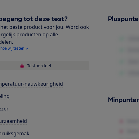
oegang tot deze test?
Pluspunt
het beste product voor jou. Word ook
ergelijk producten op alle
delen.
 hoe wij testen
Testoordeel
mperatuur-nauwkeurigheid
ling
Minpunte
ezer
urzaamheid
bruiksgemak