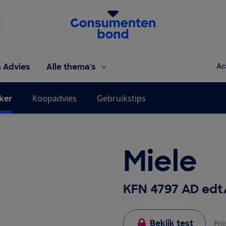
Homepage van de Consumentenbond
h Advies
Alle thema's
Ac
jker
Koopadvies
Gebruikstips
Miele
KFN 4797 AD edt
Bekijk test
Pri