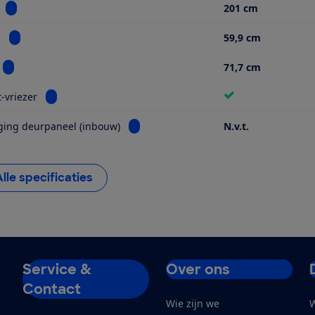
Bekijk informatie voor Hoogte
201 cm
Bekijk informatie voor Breedte
e
59,9 cm
Bekijk informatie voor Diepte
71,7 cm
Bekijk informatie voor No frost-vriezer
t-vriezer
Bekijk informatie voor Bevestiging deu
ging deurpaneel (inbouw)
N.v.t.
Alle specificaties
Service &
Over ons
Contact
Wie zijn we
W