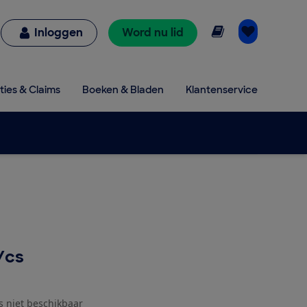
Online lezen
Inloggen
Word nu lid
ties & Claims
Boeken & Bladen
Klantenservice
/cs
js niet beschikbaar