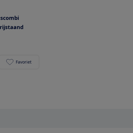
escombi
rijstaand
Favoriet
Miele KFN 4797 AD edt/cs toevoegen aan je favorie