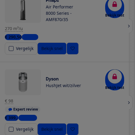
Philips
Air Performer
8000 Series -
Bekijk test
AMF870/35
270 m³/u
€ 290,50
1 winkel
Vergelijk
Bekijk snel
Dyson
HushJet wit/zilver
Bekijk test
€ 98
Expert review
€ 399,-
4 winkels
Vergelijk
Bekijk snel