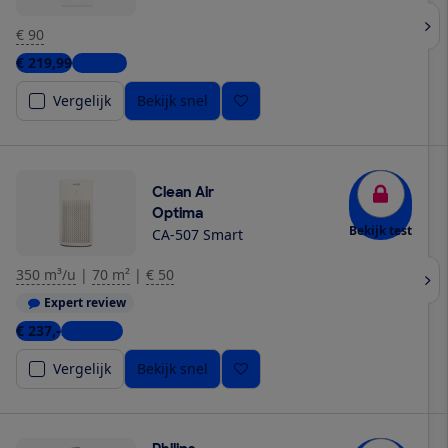
€ 90
€ 219,99
1 winkel
Vergelijk
Bekijk snel
Clean Air
Optima
Bekijk test
CA-507 Smart
350 m³/u
|
70 m²
|
€ 50
Expert review
€ 237,-
2 winkels
Vergelijk
Bekijk snel