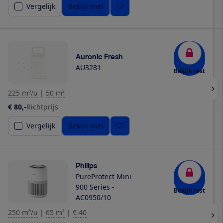
Vergelijk
Bekijk snel
Auronic Fresh
AU3281
Bekijk test
225 m³/u
|
50 m²
€ 80,-
Richtprijs
Vergelijk
Bekijk snel
Philips
PureProtect Mini
900 Series -
Bekijk test
AC0950/10
250 m³/u
|
65 m²
|
€ 40