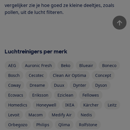
vergelijker zie je hoe goed ze kleine deeltjes, zoals
pollen, uit de lucht filteren.
Luchtreinigers per merk
AEG
Auronic Fresh
Beko
Blueair
Boneco
Bosch
Cecotec
Clean Air Optima
Concept
Coway
Dreame
Duux
Dynter
Dyson
Ecovacs
Eriksson
Eziclean
Fellowes
Homedics
Honeywell
IKEA
Kärcher
Leitz
Levoit
Macom
Medify Air
Nedis
Orbegozo
Philips
Qlima
Rolfstone