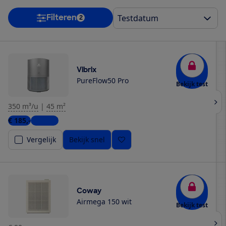
Filteren
2
Vibrix
PureFlow50 Pro
Bekijk test
350 m³/u
|
45 m²
€ 185,-
1 winkel
Vergelijk
Bekijk snel
Coway
Airmega 150 wit
Bekijk test