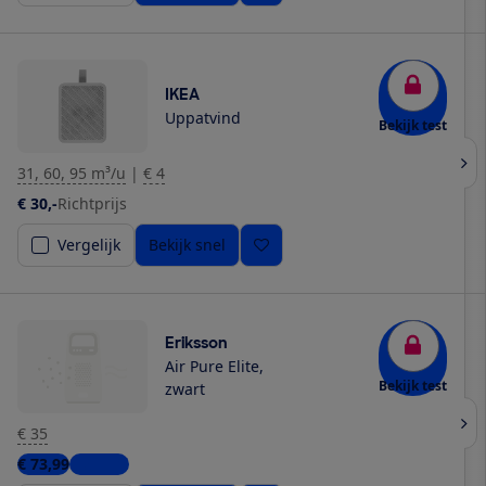
IKEA
Uppatvind
Bekijk test
31, 60, 95 m³/u
|
€ 4
€ 30,-
Richtprijs
Vergelijk
Bekijk snel
Eriksson
Air Pure Elite,
Bekijk test
zwart
€ 35
€ 73,99
1 winkel