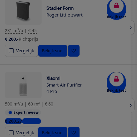
Stadler Form
Roger Little zwart
Bekijk test
231 m³/u
|
€ 45
€ 260,-
Richtprijs
Vergelijk
Bekijk snel
Xiaomi
Smart Air Purifier
Bekijk test
4 Pro
500 m³/u
|
60 m²
|
€ 60
Expert review
€ 260,27
2 winkels
Vergelijk
Bekijk snel