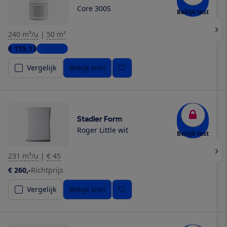
Core 300S
Bekijk test
240 m³/u
|
50 m²
€ 175,13
2 winkels
Vergelijk
Bekijk snel
Stadler Form
Roger Little wit
Bekijk test
231 m³/u
|
€ 45
€ 260,-
Richtprijs
Vergelijk
Bekijk snel