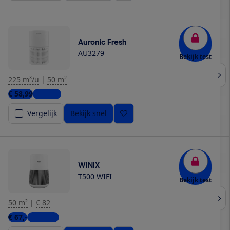
Auronic Fresh
AU3279
Bekijk test
225 m³/u
|
50 m²
€ 58,99
1 winkel
Vergelijk
Bekijk snel
WINIX
T500 WIFI
Bekijk test
50 m²
|
€ 82
€ 67,-
4 winkels