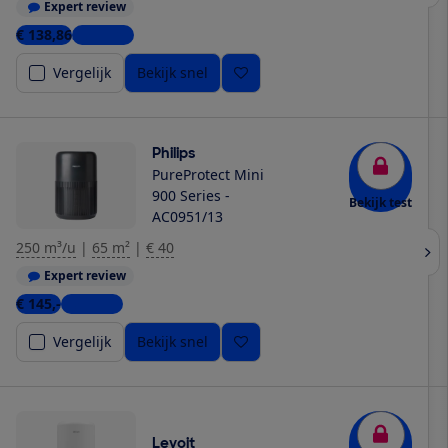
Expert review
€ 138,86
3 winkels
Vergelijk
Bekijk snel
Philips
PureProtect Mini
900 Series -
Bekijk test
AC0951/13
250 m³/u
|
65 m²
|
€ 40
Expert review
€ 145,-
6 winkels
Vergelijk
Bekijk snel
Levoit