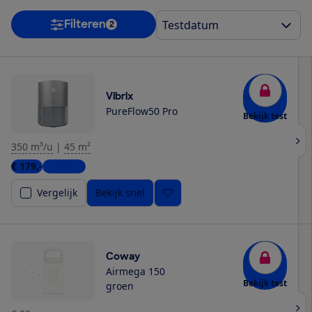
Filteren
2
Vibrix
PureFlow50 Pro
Bekijk test
350 m³/u
|
45 m²
€ 179,-
2 winkels
Vergelijk
Bekijk snel
Coway
Airmega 150
Bekijk test
groen