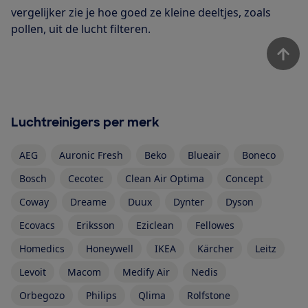
vergelijker zie je hoe goed ze kleine deeltjes, zoals
pollen, uit de lucht filteren.
Luchtreinigers per merk
AEG
Auronic Fresh
Beko
Blueair
Boneco
Bosch
Cecotec
Clean Air Optima
Concept
Coway
Dreame
Duux
Dynter
Dyson
Ecovacs
Eriksson
Eziclean
Fellowes
Homedics
Honeywell
IKEA
Kärcher
Leitz
Levoit
Macom
Medify Air
Nedis
Orbegozo
Philips
Qlima
Rolfstone