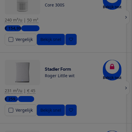
Core 300S
Bekijk test
240 m³/u
|
50 m²
€ 154,99
3 winkels
Vergelijk
Bekijk snel
Stadler Form
Roger Little wit
Bekijk test
231 m³/u
|
€ 45
€ 259,-
1 winkel
Vergelijk
Bekijk snel