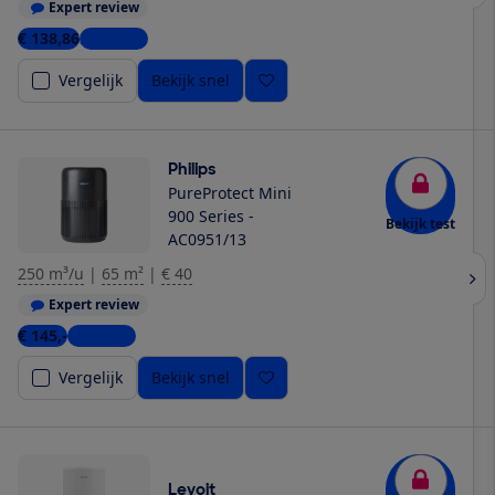
Expert review
€ 138,86
2 winkels
Vergelijk
Bekijk snel
Philips
PureProtect Mini
900 Series -
Bekijk test
AC0951/13
250 m³/u
|
65 m²
|
€ 40
Expert review
€ 145,-
6 winkels
Vergelijk
Bekijk snel
Levoit