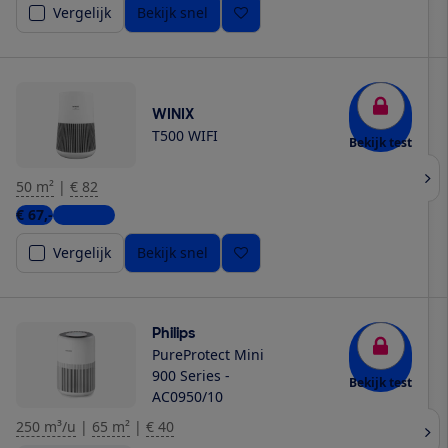
Vergelijk
Bekijk snel
WINIX
T500 WIFI
Bekijk test
50 m²
|
€ 82
€ 67,-
4 winkels
Vergelijk
Bekijk snel
Philips
PureProtect Mini
900 Series -
Bekijk test
AC0950/10
250 m³/u
|
65 m²
|
€ 40