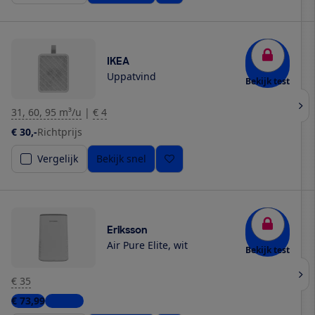
IKEA
Uppatvind
Bekijk test
31, 60, 95 m³/u
|
€ 4
€ 30,-
Richtprijs
Vergelijk
Bekijk snel
Eriksson
Air Pure Elite, wit
Bekijk test
€ 35
€ 73,99
1 winkel