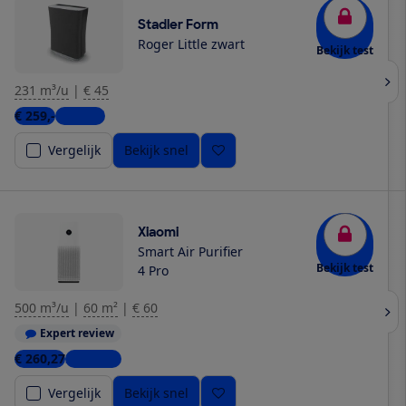
Stadler Form
Roger Little zwart
Bekijk test
231 m³/u
|
€ 45
€ 259,-
1 winkel
Vergelijk
Bekijk snel
Xiaomi
Smart Air Purifier
Bekijk test
4 Pro
500 m³/u
|
60 m²
|
€ 60
Expert review
€ 260,27
2 winkels
Vergelijk
Bekijk snel