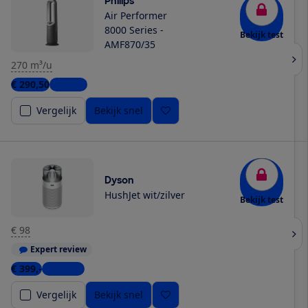
Philips
Air Performer
8000 Series -
Bekijk test
AMF870/35
270 m³/u
€ 290,50
1 winkel
Vergelijk
Bekijk snel
Dyson
HushJet wit/zilver
Bekijk test
€ 98
Expert review
€ 399,-
4 winkels
Vergelijk
Bekijk snel