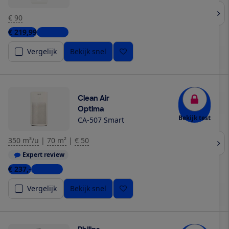
€ 90
€ 219,99
2 winkels
Vergelijk
Bekijk snel
Clean Air
Optima
Bekijk test
CA-507 Smart
350 m³/u
|
70 m²
|
€ 50
Expert review
€ 237,-
3 winkels
Vergelijk
Bekijk snel