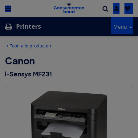
Inloggen
Printers
Menu
Toon alle producten
Canon
i-Sensys MF231