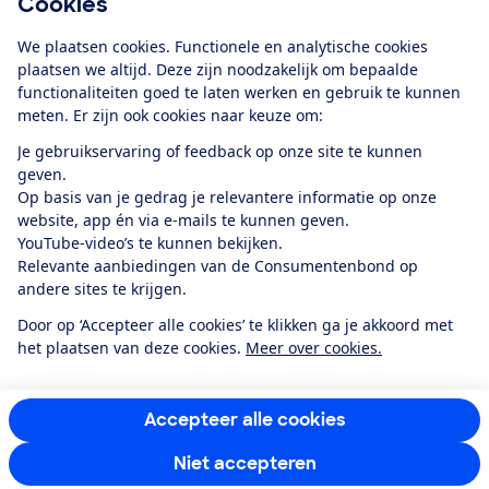
Cookies
Download de app
We plaatsen cookies. Functionele en analytische cookies
plaatsen we altijd. Deze zijn noodzakelijk om bepaalde
functionaliteiten goed te laten werken en gebruik te kunnen
meten. Er zijn ook cookies naar keuze om:
Alles over de
Consumentenbond-
Je gebruikservaring of feedback op onze site te kunnen
app
geven.
Op basis van je gedrag je relevantere informatie op onze
website, app én via e-mails te kunnen geven.
Algemene Voorwaarden
Privacyverklaring
YouTube-video’s te kunnen bekijken.
Cookiebeleid
Privacyvoorkeuren
Wijzigen & opzeggen
Relevante aanbiedingen van de Consumentenbond op
Toegankelijkheid
andere sites te krijgen.
RSS-feed nieuws
Facebook
Twitter
Instagram
Youtube
LinkedIn
Door op ‘Accepteer alle cookies’ te klikken ga je akkoord met
het plaatsen van deze cookies.
Meer over cookies.
12.901
consumenten
beoordelen de Consumentenbond
met gemiddeld
een
8,4
Accepteer alle cookies
Niet accepteren