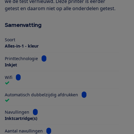
we de test vernieuwd. Deze printer is eerder
getest en daarom niet op alle onderdelen getest.
Samenvatting
Soort
Alles-in-1 - kleur
Bekijk informatie voor Printtechnologie
Printtechnologie
Inkjet
Bekijk informatie voor Wifi
Wifi
Bekijk informatie voor Au
Automatisch dubbelzijdig afdrukken
Bekijk informatie voor Navullingen
Navullingen
Inktcartridge(s)
Bekijk informatie voor Aantal navullingen
Aantal navullingen