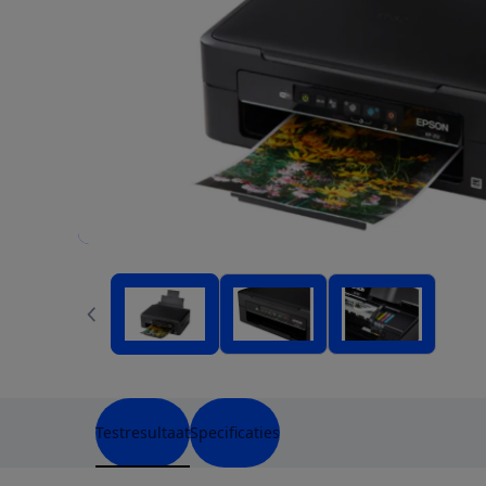
Testresultaat
Specificaties