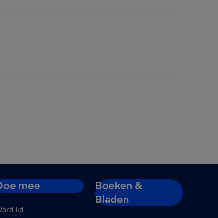
ent
Doe mee
Boeken &
Bladen
ord lid