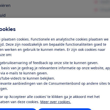
iëren
uid
eriaalgebruik
ookies
elijkheid
 plaatsen cookies. Functionele en analytische cookies plaatsen we
les
tijd. Deze zijn noodzakelijk om bepaalde functionaliteiten goed te
ten werken en gebruik te kunnen meten. Er zijn ook cookies naar
uze om:
k toegang tot deze test?
 gebruikservaring of feedback op onze site te kunnen geven.
 basis van je gedrag je relevantere informatie op onze website, a
Word lid
 via e-mails te kunnen geven.
uTube-video’s te kunnen bekijken.
levante aanbiedingen van de Consumentenbond op andere sites t
Al lid? Log in
ijgen.
or op ‘Accepteer alle cookies’ te klikken ga je akkoord met het
aatsen van deze cookies.
Meer over cookies.