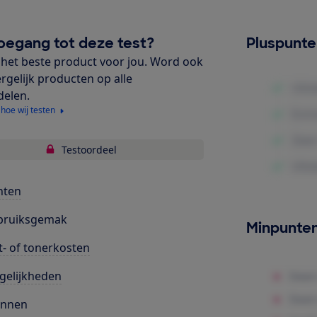
oegang tot deze test?
Pluspunt
het beste product voor jou. Word ook
ergelijk producten op alle
delen.
 hoe wij testen
Testoordeel
nten
bruiksgemak
Minpunte
t- of tonerkosten
gelijkheden
annen