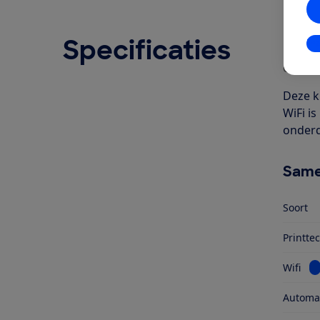
Specificaties
Ove
In
Geschr
Deze k
WiFi i
onderd
Same
Soort
Printte
Be
Wifi
Automat