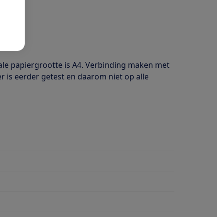
ale papiergrootte is A4. Verbinding maken met
r is eerder getest en daarom niet op alle
dubbelzijdig afdrukken