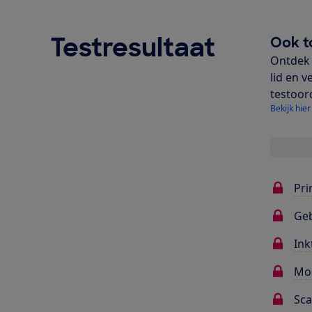
Testresultaat
Ook t
Ontdek 
lid en v
testoor
Bekijk hier
Pri
Ge
Ink
Mo
Sc