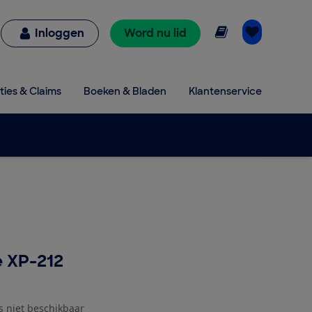
Online lezen
Inloggen
Word nu lid
ties & Claims
Boeken & Bladen
Klantenservice
 XP-212
js niet beschikbaar