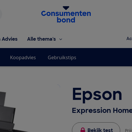
Homepage van de Consumentenbond
h Advies
Alle thema's
Ac
Koopadvies
Gebruikstips
Epson
Expression Home
Bekijk test
Pri