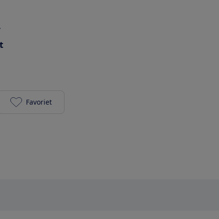
r
t
Favoriet
Epson Expression Home XP-212 toevoegen aan je f