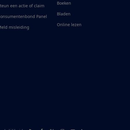
Boeken
teun een actie of claim
Bladen
Consumentenbond Panel
Online lezen
eld misleiding