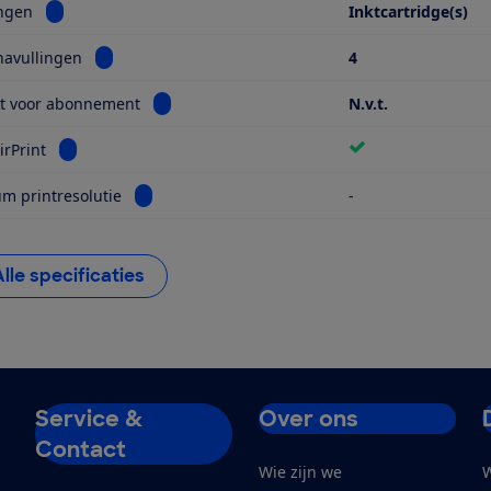
Bekijk informatie voor Navullingen
ingen
Inktcartridge(s)
Bekijk informatie voor Aantal navullingen
navullingen
4
Bekijk informatie voor Geschikt voor abonnem
kt voor abonnement
N.v.t.
Bekijk informatie voor Apple AirPrint
irPrint
Bekijk informatie voor Maximum printresolutie
 printresolutie
-
Alle specificaties
Service &
Over ons
Contact
Wie zijn we
W