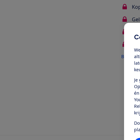
Kop
Gel
Mat
C
Deg
We
Bekijk al
al
la
ke
Oo
Je
Op
én
Yo
Re
kr
Do
pl