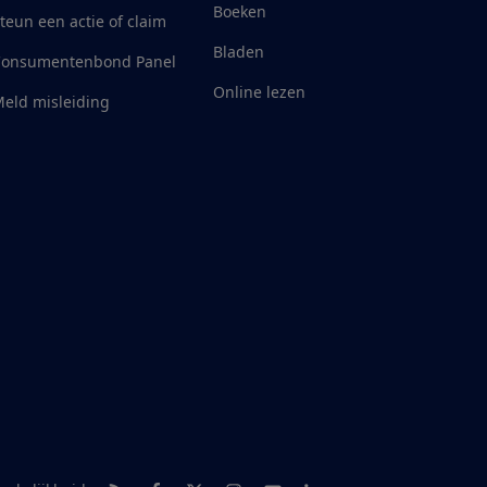
Boeken
teun een actie of claim
Bladen
Consumentenbond Panel
Online lezen
eld misleiding