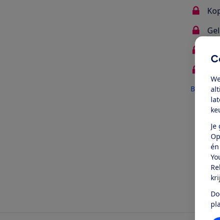
Kop
Gel
Mat
C
Deg
We
Bekijk al
al
la
ke
Oo
Je
Op
én
Yo
Re
kr
Do
pl