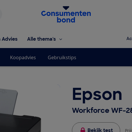
Homepage van de Consumentenbond
h Advies
Alle thema's
Ac
Koopadvies
Gebruikstips
Epson
Workforce WF-
Bekijk test
Pri