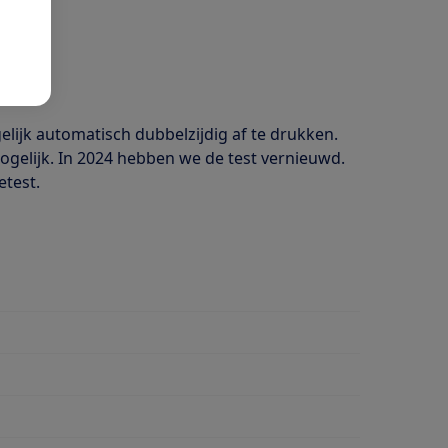
lijk automatisch dubbelzijdig af te drukken.
ogelijk. In 2024 hebben we de test vernieuwd.
etest.
dubbelzijdig afdrukken