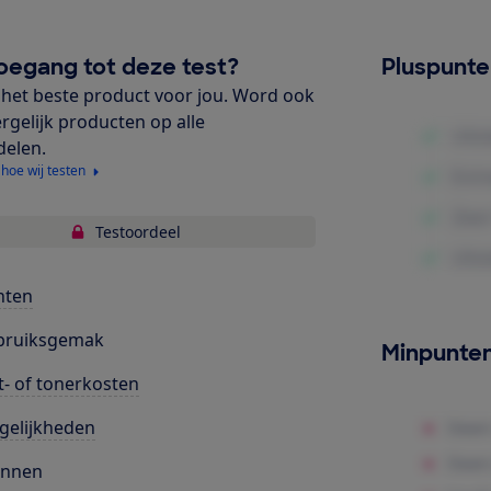
oegang tot deze test?
Pluspunt
het beste product voor jou. Word ook
ergelijk producten op alle
delen.
 hoe wij testen
Testoordeel
nten
bruiksgemak
Minpunte
t- of tonerkosten
gelijkheden
annen