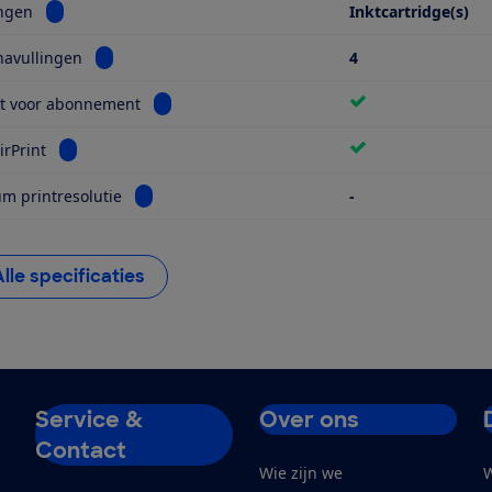
Bekijk informatie voor Navullingen
ingen
Inktcartridge(s)
Bekijk informatie voor Aantal navullingen
navullingen
4
Bekijk informatie voor Geschikt voor abonnem
kt voor abonnement
Bekijk informatie voor Apple AirPrint
irPrint
Bekijk informatie voor Maximum printresolutie
 printresolutie
-
Alle specificaties
Service &
Over ons
Contact
Wie zijn we
W