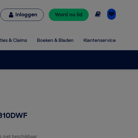
Online lezen
Inloggen
Word nu lid
ties & Claims
Boeken & Bladen
Klantenservice
2810DWF
js niet beschikbaar