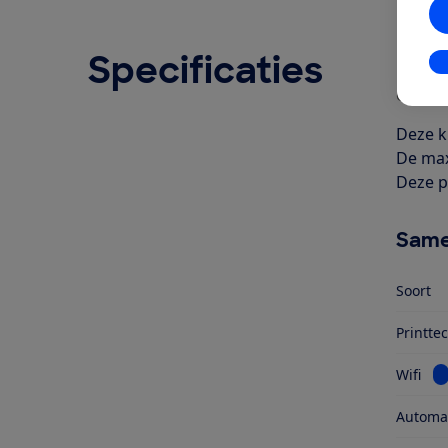
Specificaties
Ove
In
Geschr
Deze k
De max
Deze p
Same
Soort
Printte
Be
Wifi
Automat