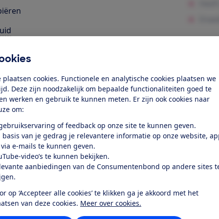
iëren
uid
eriaalgebruik
ookies
elijkheid
 plaatsen cookies. Functionele en analytische cookies plaatsen we
les
tijd. Deze zijn noodzakelijk om bepaalde functionaliteiten goed te
ten werken en gebruik te kunnen meten. Er zijn ook cookies naar
uze om:
k toegang tot deze test?
 gebruikservaring of feedback op onze site te kunnen geven.
 basis van je gedrag je relevantere informatie op onze website, a
Word lid
 via e-mails te kunnen geven.
uTube-video’s te kunnen bekijken.
levante aanbiedingen van de Consumentenbond op andere sites t
Al lid? Log in
ijgen.
or op ‘Accepteer alle cookies’ te klikken ga je akkoord met het
aatsen van deze cookies.
Meer over cookies.