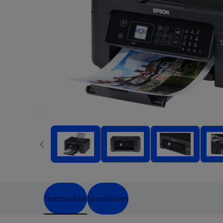
Testresultaat
Specificaties