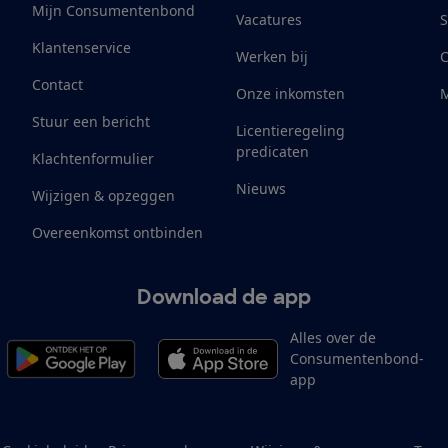
Mijn Consumentenbond
Vacatures
S
Klantenservice
Werken bij
Contact
Onze inkomsten
M
Stuur een bericht
Licentieregeling
predicaten
Klachtenformulier
Nieuws
Wijzigen & opzeggen
Overeenkomst ontbinden
Download de app
Alles over de
Consumentenbond-
app