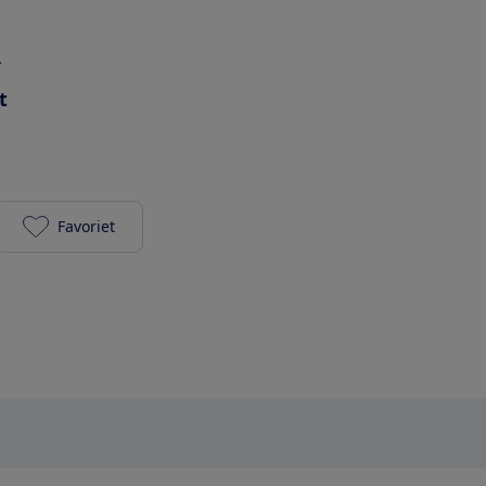
r
t
Favoriet
Epson Workforce WF-2810DWF toevoegen aan je fa