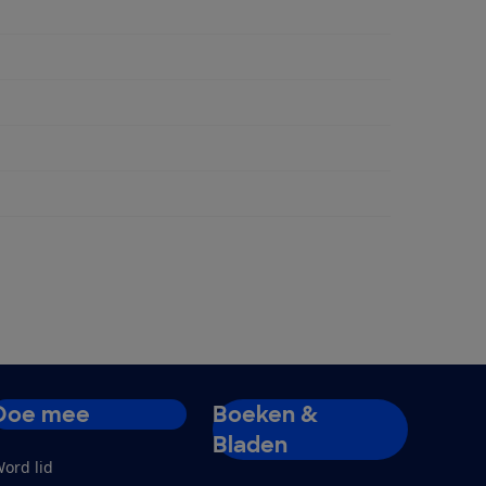
ent
Doe mee
Boeken &
Bladen
ord lid