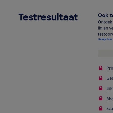
Testresultaat
Ook t
Ontdek 
lid en v
testoor
Bekijk hier
Pri
Ge
Ink
Mo
Sc