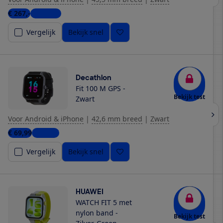
€ 267,-
5 winkels
Vergelijk
Bekijk snel
Decathlon
Fit 100 M GPS -
Bekijk test
Zwart
Voor Android & iPhone
|
42,6 mm breed
|
Zwart
€ 69,99
1 winkel
Vergelijk
Bekijk snel
HUAWEI
WATCH FIT 5 met
nylon band -
Bekijk test