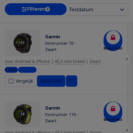
Filteren
2
Garmin
Forerunner 70 -
Bekijk test
Zwart
Voor Android & iPhone
|
45,5 mm breed
|
Zwart
€ 225,-
7 winkels
Vergelijk
Bekijk snel
Garmin
Forerunner 170 -
Bekijk test
Zwart
Voor Android & iPhone
|
45,5 mm breed
|
Zwart