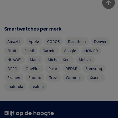
Smartwatches per merk
Amazfit
Apple
COROS
Decathlon
Denver
Fitbit
Fossil
Garmin
Google
HONOR
HUAWEI
Maoo
Michael Kors
Mobvoi
OPPO
OnePlus
Polar
REDMI
Samsung
Skagen
Suunto
Trevi
Withings
Xiaomi
motorola
realme
Blijf op de hoogte