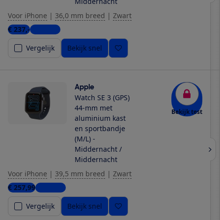
Middernacht
Voor iPhone
|
36,0 mm breed
|
Zwart
€ 237,-
9 winkels
Vergelijk
Bekijk snel
Apple
Watch SE 3 (GPS)
44-mm met
Bekijk test
aluminium kast
en sportbandje
(M/L) -
Middernacht /
Middernacht
Voor iPhone
|
39,5 mm breed
|
Zwart
€ 257,99
8 winkels
Vergelijk
Bekijk snel