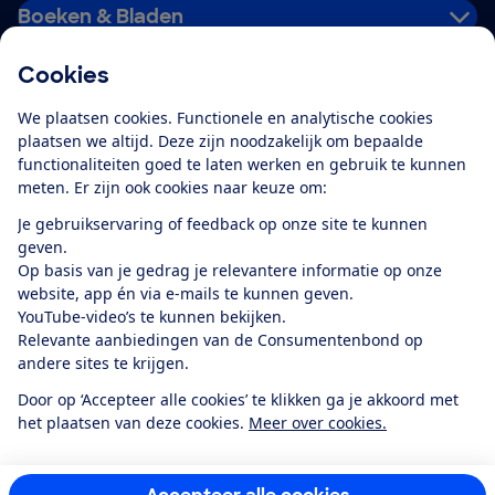
Boeken & Bladen
Cookies
Download de app
We plaatsen cookies. Functionele en analytische cookies
plaatsen we altijd. Deze zijn noodzakelijk om bepaalde
functionaliteiten goed te laten werken en gebruik te kunnen
meten. Er zijn ook cookies naar keuze om:
Alles over de
Consumentenbond-
Je gebruikservaring of feedback op onze site te kunnen
app
geven.
Op basis van je gedrag je relevantere informatie op onze
website, app én via e-mails te kunnen geven.
Algemene Voorwaarden
Privacyverklaring
YouTube-video’s te kunnen bekijken.
Cookiebeleid
Privacyvoorkeuren
Wijzigen & opzeggen
Relevante aanbiedingen van de Consumentenbond op
Toegankelijkheid
andere sites te krijgen.
RSS-feed nieuws
Facebook
Twitter
Instagram
Youtube
LinkedIn
Door op ‘Accepteer alle cookies’ te klikken ga je akkoord met
het plaatsen van deze cookies.
Meer over cookies.
12.901
consumenten
beoordelen de Consumentenbond
met gemiddeld
een
8,4