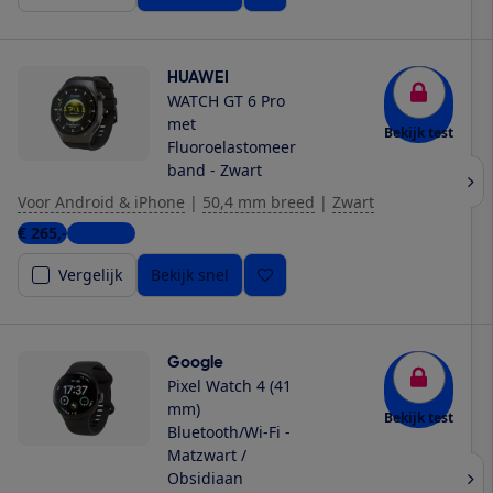
HUAWEI
WATCH GT 6 Pro
met
Bekijk test
Fluoroelastomeer
band - Zwart
Voor Android & iPhone
|
50,4 mm breed
|
Zwart
€ 265,-
7 winkels
Vergelijk
Bekijk snel
Google
Pixel Watch 4 (41
mm)
Bekijk test
Bluetooth/Wi-Fi -
Matzwart /
Obsidiaan