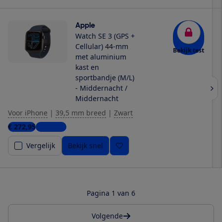
Apple
Watch SE 3 (GPS +
Cellular) 44-mm
Bekijk test
met aluminium
kast en
sportbandje (M/L)
- Middernacht /
Middernacht
Voor iPhone
|
39,5 mm breed
|
Zwart
€ 272,95
9 winkels
Vergelijk
Bekijk snel
Pagina 1 van 6
Volgende