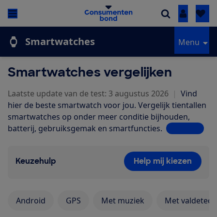
Inloggen
Smartwatches
Menu
Smartwatches vergelijken
Laatste update van de test: 3 augustus 2026
|
Vind
hier de beste smartwatch voor jou. Vergelijk tientallen
smartwatches op onder meer conditie bijhouden,
batterij, gebruiksgemak en smartfu
ncties.
Lees meer
Keuzehulp
Help mij kiezen
Android
GPS
Met muziek
Met valdetect