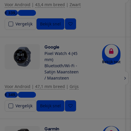
Voor Android
|
43,4 mm breed
|
Zwart
€ 339,-
2 winkels
Vergelijk
Bekijk snel
Google
Pixel Watch 4 (45
mm)
Bekijk test
Bluetooth/Wi-Fi -
Satijn Maansteen
/ Maansteen
Voor Android
|
47,1 mm breed
|
Grijs
€ 349,-
5 winkels
Vergelijk
Bekijk snel
Garmin