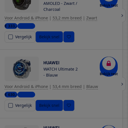
AMOLED - Zwart /
Bekijk test
Charcoal
Voor Android & iPhone
|
53,2 mm breed
|
Zwart
€ 333,-
7 winkels
Vergelijk
Bekijk snel
HUAWEI
WATCH Ultimate 2
Bekijk test
- Blauw
Voor Android & iPhone
|
53,4 mm breed
|
Blauw
€ 630,-
5 winkels
Vergelijk
Bekijk snel