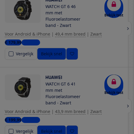
HUAWEI
WATCH GT 6 46
mm met
Bekijk test
Fluoroelastomeer
band - Zwart
Voor Android & iPhone
|
49,4 mm breed
|
Zwart
€ 179,99
8 winkels
Vergelijk
Bekijk snel
HUAWEI
WATCH GT 6 41
mm met
Bekijk test
Fluoroelastomeer
band - Zwart
Voor Android & iPhone
|
43,9 mm breed
|
Zwart
€ 199,99
3 winkels
Vergelijk
Bekijk snel