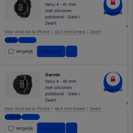
Venu 4 - 41 mm
met siliconen
Bekijk test
polsband - Slate /
Zwart
Voor Android & iPhone
|
42,0 mm breed
|
Zwart
€ 434,-
8 winkels
Vergelijk
Bekijk snel
Garmin
Venu 4 - 45 mm
met siliconen
Bekijk test
polsband - Slate /
Zwart
Voor Android & iPhone
|
46,6 mm breed
|
Zwart
€ 438,95
6 winkels
Vergelijk
Bekijk snel