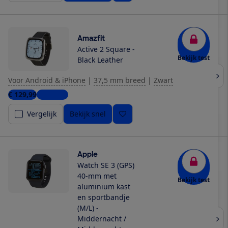
Amazfit
Active 2 Square -
Bekijk test
Black Leather
Voor Android & iPhone
|
37,5 mm breed
|
Zwart
€ 129,99
3 winkels
Vergelijk
Bekijk snel
Apple
Watch SE 3 (GPS)
40-mm met
Bekijk test
aluminium kast
en sportbandje
(M/L) -
Middernacht /