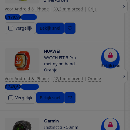
Zilver-Groen
Voor Android & iPhone
|
39,3 mm breed
|
Grijs
€ 179,99
1 winkel
Vergelijk
Bekijk snel
HUAWEI
WATCH FIT 5 Pro
met nylon band -
Bekijk test
Oranje
Voor Android & iPhone
|
42,1 mm breed
|
Oranje
€ 249,62
4 winkels
Vergelijk
Bekijk snel
Garmin
Instinct 3 - 50mm