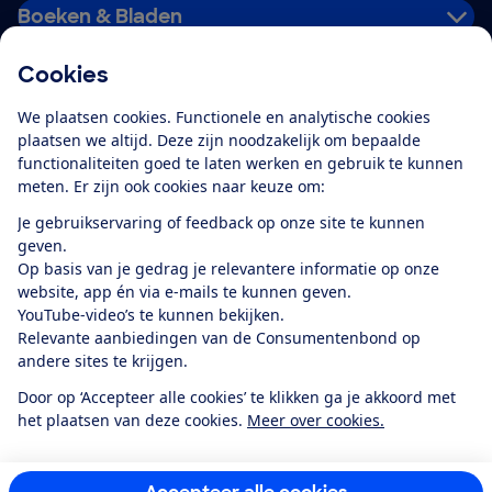
Boeken & Bladen
Cookies
Download de app
We plaatsen cookies. Functionele en analytische cookies
plaatsen we altijd. Deze zijn noodzakelijk om bepaalde
functionaliteiten goed te laten werken en gebruik te kunnen
meten. Er zijn ook cookies naar keuze om:
Alles over de
Consumentenbond-
Je gebruikservaring of feedback op onze site te kunnen
app
geven.
Op basis van je gedrag je relevantere informatie op onze
website, app én via e-mails te kunnen geven.
Algemene Voorwaarden
Privacyverklaring
YouTube-video’s te kunnen bekijken.
Cookiebeleid
Privacyvoorkeuren
Wijzigen & opzeggen
Relevante aanbiedingen van de Consumentenbond op
Toegankelijkheid
andere sites te krijgen.
RSS-feed nieuws
Facebook
Twitter
Instagram
Youtube
LinkedIn
Door op ‘Accepteer alle cookies’ te klikken ga je akkoord met
het plaatsen van deze cookies.
Meer over cookies.
12.901
consumenten
beoordelen de Consumentenbond
met gemiddeld
een
8,4