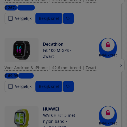
€ 267,-
5 winkels
Vergelijk
Bekijk snel
Decathlon
Fit 100 M GPS -
Bekijk test
Zwart
Voor Android & iPhone
|
42,6 mm breed
|
Zwart
€ 69,99
1 winkel
Vergelijk
Bekijk snel
HUAWEI
WATCH FIT 5 met
nylon band -
Bekijk test