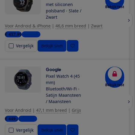
met siliconen
Bekijk test
polsband - Slate /
Zwart
Voor Android & iPhone
|
46,6 mm breed
|
Zwart
€ 437,95
9 winkels
Vergelijk
Bekijk snel
Google
Pixel Watch 4 (45
mm)
Bekijk test
Bluetooth/Wi-Fi -
Satijn Maansteen
/ Maansteen
Voor Android
|
47,1 mm breed
|
Grijs
€ 449,-
4 winkels
Vergelijk
Bekijk snel