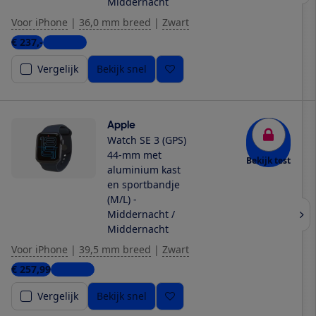
Middernacht
Voor iPhone
|
36,0 mm breed
|
Zwart
€ 237,-
8 winkels
Vergelijk
Bekijk snel
Apple
Watch SE 3 (GPS)
44-mm met
Bekijk test
aluminium kast
en sportbandje
(M/L) -
Middernacht /
Middernacht
Voor iPhone
|
39,5 mm breed
|
Zwart
€ 257,99
6 winkels
Vergelijk
Bekijk snel