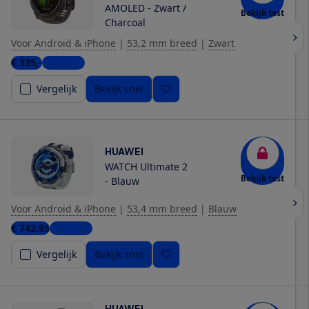
AMOLED - Zwart /
Bekijk test
Charcoal
Voor Android & iPhone
|
53,2 mm breed
|
Zwart
€ 335,-
6 winkels
Vergelijk
Bekijk snel
HUAWEI
WATCH Ultimate 2
Bekijk test
- Blauw
Voor Android & iPhone
|
53,4 mm breed
|
Blauw
€ 742,95
3 winkels
Vergelijk
Bekijk snel