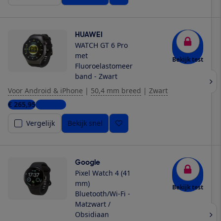
HUAWEI
WATCH GT 6 Pro
met
Bekijk test
Fluoroelastomeer
band - Zwart
Voor Android & iPhone
|
50,4 mm breed
|
Zwart
€ 265,95
6 winkels
Vergelijk
Bekijk snel
Google
Pixel Watch 4 (41
mm)
Bekijk test
Bluetooth/Wi-Fi -
Matzwart /
Obsidiaan