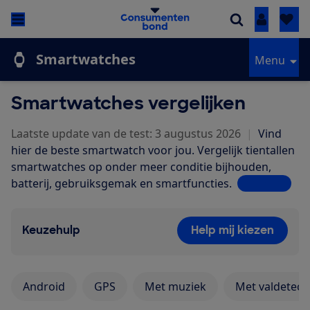
Inloggen
Smartwatches
Menu
Smartwatches vergelijken
Laatste update van de test: 3 augustus 2026
|
Vind
hier de beste smartwatch voor jou. Vergelijk tientallen
smartwatches op onder meer conditie bijhouden,
batterij, gebruiksgemak en smartfu
ncties.
Lees meer
Keuzehulp
Help mij kiezen
Android
GPS
Met muziek
Met valdetect