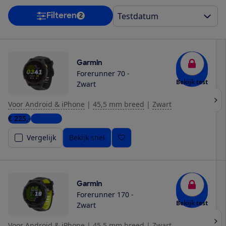
Filteren
2
Garmin
Forerunner 70 -
Bekijk test
Zwart
Voor Android & iPhone
|
45,5 mm breed
|
Zwart
€ 225,-
7 winkels
Vergelijk
Bekijk snel
Garmin
Forerunner 170 -
Bekijk test
Zwart
Voor Android & iPhone
|
45,5 mm breed
|
Zwart