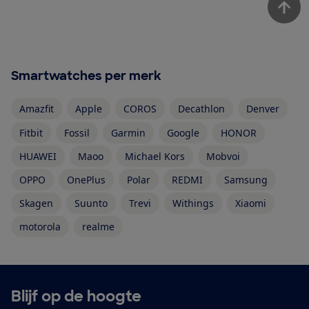
Smartwatches per merk
Amazfit
Apple
COROS
Decathlon
Denver
Fitbit
Fossil
Garmin
Google
HONOR
HUAWEI
Maoo
Michael Kors
Mobvoi
OPPO
OnePlus
Polar
REDMI
Samsung
Skagen
Suunto
Trevi
Withings
Xiaomi
motorola
realme
Blijf op de hoogte