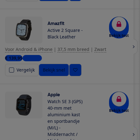
Amazfit
Active 2 Square -
Bekijk test
Black Leather
Voor Android & iPhone
|
37,5 mm breed
|
Zwart
€ 139,95
4 winkels
Vergelijk
Bekijk snel
Apple
Watch SE 3 (GPS)
40-mm met
Bekijk test
aluminium kast
en sportbandje
(M/L) -
Middernacht /