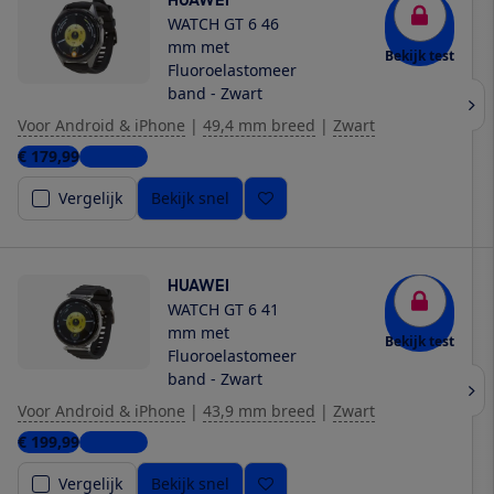
HUAWEI
WATCH GT 6 46
mm met
Bekijk test
Fluoroelastomeer
band - Zwart
Voor Android & iPhone
|
49,4 mm breed
|
Zwart
€ 179,99
8 winkels
Vergelijk
Bekijk snel
HUAWEI
WATCH GT 6 41
mm met
Bekijk test
Fluoroelastomeer
band - Zwart
Voor Android & iPhone
|
43,9 mm breed
|
Zwart
€ 199,99
3 winkels
Vergelijk
Bekijk snel