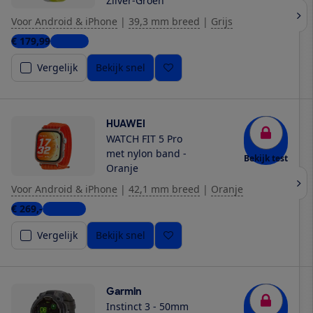
Zilver-Groen
Voor Android & iPhone
|
39,3 mm breed
|
Grijs
€ 179,99
1 winkel
Vergelijk
Bekijk snel
HUAWEI
WATCH FIT 5 Pro
met nylon band -
Bekijk test
Oranje
Voor Android & iPhone
|
42,1 mm breed
|
Oranje
€ 269,-
3 winkels
Vergelijk
Bekijk snel
Garmin
Instinct 3 - 50mm