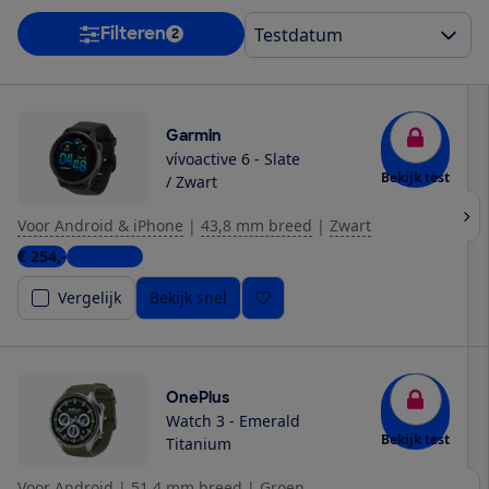
Filteren
2
Garmin
vívoactive 6 - Slate
Bekijk test
/ Zwart
Voor Android & iPhone
|
43,8 mm breed
|
Zwart
€ 254,-
10 winkels
Vergelijk
Bekijk snel
OnePlus
Watch 3 - Emerald
Bekijk test
Titanium
Voor Android
|
51,4 mm breed
|
Groen