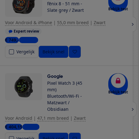
fēnix 8 - 51 mm -
Bekijk test
Slate grey / Zwart
Voor Android & iPhone
|
55,0 mm breed
|
Zwart
Expert review
€ 749,-
7 winkels
Vergelijk
Bekijk snel
Google
Pixel Watch 3 (45
mm)
Bekijk test
Bluetooth/Wi-Fi -
Matzwart /
Obsidiaan
Voor Android
|
47,1 mm breed
|
Zwart
€ 404,15
1 winkel
Vergelijk
Bekijk snel