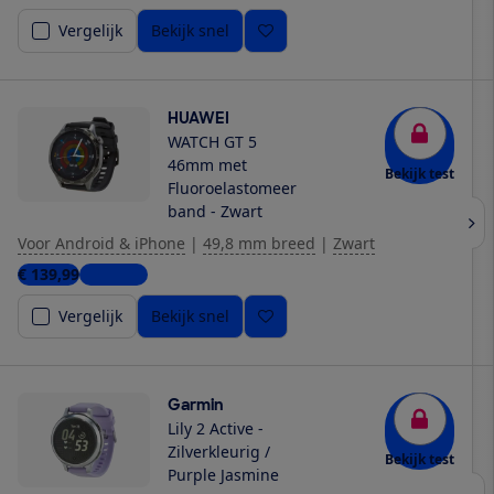
Vergelijk
Bekijk snel
HUAWEI
WATCH GT 5
46mm met
Bekijk test
Fluoroelastomeer
band - Zwart
Voor Android & iPhone
|
49,8 mm breed
|
Zwart
€ 139,99
6 winkels
Vergelijk
Bekijk snel
Garmin
Lily 2 Active -
Zilverkleurig /
Bekijk test
Purple Jasmine