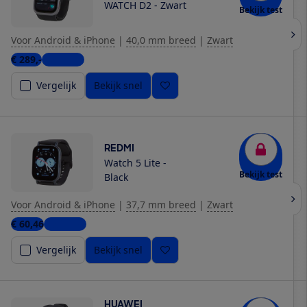
WATCH D2 - Zwart
Bekijk test
Voor Android & iPhone
|
40,0 mm breed
|
Zwart
€ 289,-
6 winkels
Vergelijk
Bekijk snel
REDMI
Watch 5 Lite -
Bekijk test
Black
Voor Android & iPhone
|
37,7 mm breed
|
Zwart
€ 60,46
4 winkels
Vergelijk
Bekijk snel
HUAWEI