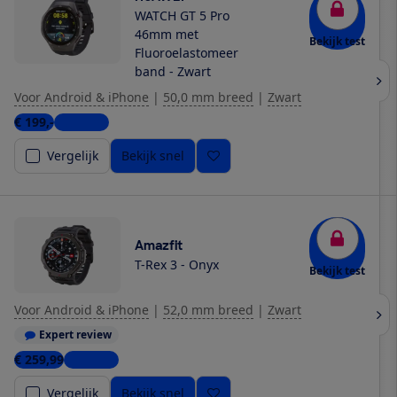
WATCH GT 5 Pro
46mm met
Bekijk test
Fluoroelastomeer
band - Zwart
Voor Android & iPhone
|
50,0 mm breed
|
Zwart
€ 199,-
6 winkels
Vergelijk
Bekijk snel
Amazfit
T-Rex 3 - Onyx
Bekijk test
Voor Android & iPhone
|
52,0 mm breed
|
Zwart
Expert review
€ 259,99
4 winkels
Vergelijk
Bekijk snel