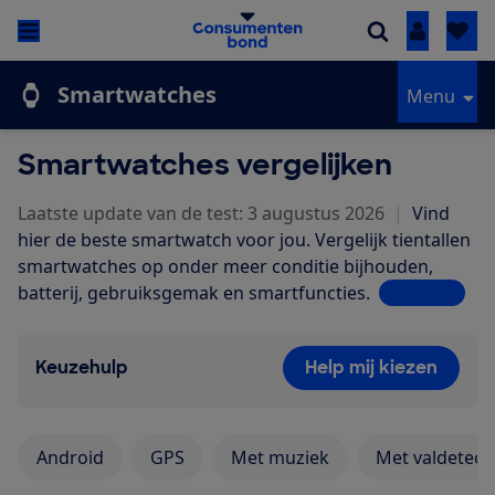
Inloggen
Smartwatches
Menu
Smartwatches vergelijken
Laatste update van de test: 3 augustus 2026
|
Vind
hier de beste smartwatch voor jou. Vergelijk tientallen
smartwatches op onder meer conditie bijhouden,
batterij, gebruiksgemak en smartfu
ncties.
Lees meer
Keuzehulp
Help mij kiezen
Android
GPS
Met muziek
Met valdetect