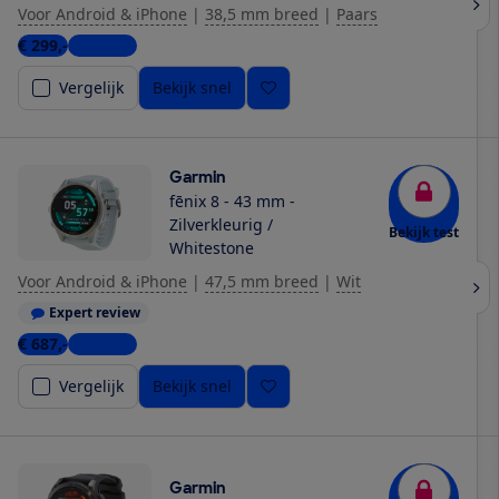
Voor Android & iPhone
|
38,5 mm breed
|
Paars
€ 299,-
5 winkels
Vergelijk
Bekijk snel
Garmin
fēnix 8 - 43 mm -
Zilverkleurig /
Bekijk test
Whitestone
Voor Android & iPhone
|
47,5 mm breed
|
Wit
Expert review
€ 687,-
8 winkels
Vergelijk
Bekijk snel
Garmin