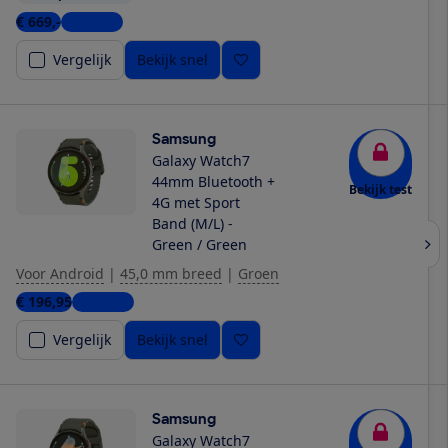
€ 669,-
6 winkels
Vergelijk
Bekijk snel
Samsung
Galaxy Watch7
44mm Bluetooth +
Bekijk test
4G met Sport
Band (M/L) -
Green / Green
Voor Android
|
45,0 mm breed
|
Groen
€ 196,95
5 winkels
Vergelijk
Bekijk snel
Samsung
Galaxy Watch7