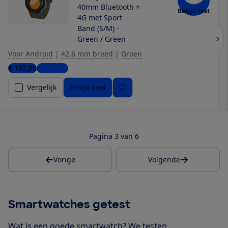
40mm Bluetooth +
Bekijk test
4G met Sport
Band (S/M) -
Green / Green
Voor Android
|
42,6 mm breed
|
Groen
€ 197,95
2 winkels
Vergelijk
Bekijk snel
Pagina 3 van 6
Vorige
Volgende
Smartwatches getest
Wat is een goede smartwatch? We testen