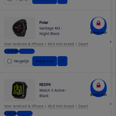
Polar
Vantage M3 -
Bekijk test
Night Black
Voor Android & iPhone
|
44,9 mm breed
|
Zwart
€ 316,95
2 winkels
Vergelijk
Bekijk snel
REDMI
Watch 5 Active -
Bekijk test
Black
Voor Android & iPhone
|
40,8 mm breed
|
Zwart
€ 34,99
5 winkels