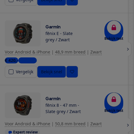
Garmin
fēnix E - Slate
Bekijk test
grey / Zwart
Voor Android & iPhone
|
48,9 mm breed
|
Zwart
€ 420,-
4 winkels
Vergelijk
Bekijk snel
Garmin
fēnix 8 - 47 mm -
Bekijk test
Slate grey / Zwart
Voor Android & iPhone
|
50,8 mm breed
|
Zwart
Expert review