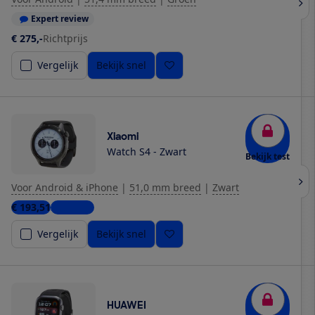
Expert review
€ 275,-
Richtprijs
Vergelijk
Bekijk snel
Xiaomi
Watch S4 - Zwart
Bekijk test
Voor Android & iPhone
|
51,0 mm breed
|
Zwart
€ 193,51
3 winkels
Vergelijk
Bekijk snel
HUAWEI