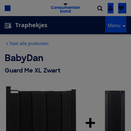
Inloggen
Traphekjes
Menu
Toon alle producten
BabyDan
Guard Me XL Zwart