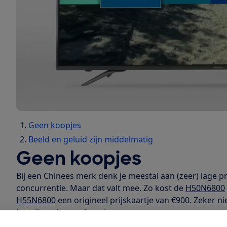
Geen koopjes
Beeld en geluid zijn middelmatig
Geen koopjes
Bij een Chinees merk denk je meestal aan (zeer) lage pr
concurrentie. Maar dat valt mee. Zo kost de
H50N6800
H55N6800
een origineel prijskaartje van €900. Zeker ni
het zijn ook geen koopjes.