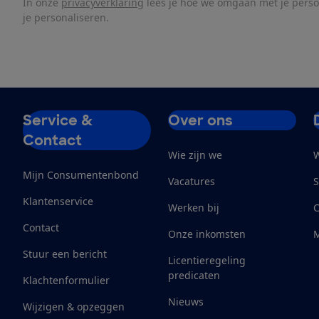
In onze
privacyverklaring
lees je hoe we omgaan met je pers
je personaliseren.
Service &
Over ons
Contact
Wie zijn we
W
Mijn Consumentenbond
Vacatures
S
Klantenservice
Werken bij
Contact
Onze inkomsten
M
Stuur een bericht
Licentieregeling
predicaten
Klachtenformulier
Nieuws
Wijzigen & opzeggen