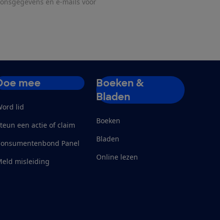
oonsgegevens en e-mails voor
Doe mee
Boeken &
Bladen
ord lid
Boeken
teun een actie of claim
Bladen
Consumentenbond Panel
Online lezen
eld misleiding