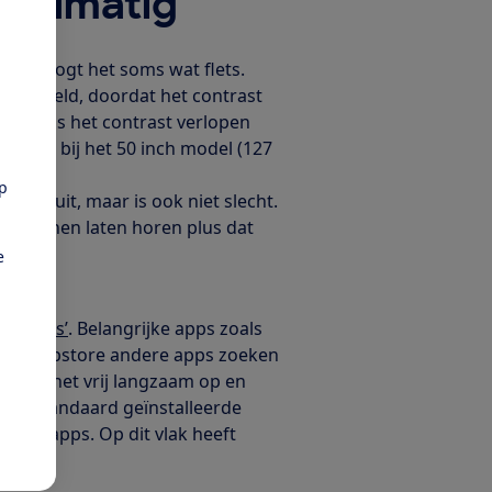
ddelmatig
 maar oogt het soms wat flets.
 het beeld, doordat het contrast
 kleur als het contrast verlopen
gaat dit bij het 50 inch model (127
 cm).
pp
t niet uit, maar is ook niet slecht.
 lage tonen laten horen plus dat
e
art tv's’
. Belangrijke apps zoals
ia de appstore andere apps zoeken
o start het vrij langzaam op en
je de standaard geïnstalleerde
laire apps. Op dit vlak heeft