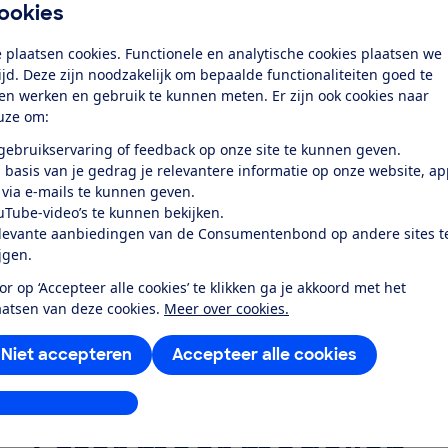
Beeld en geluid zijn mi
ookies
De beeld- en geluidskwaliteit zijn middelmatig.
 plaatsen cookies. Functionele en analytische cookies plaatsen we
Zo laten deze
ultra hd-
tv’s wel een scherp plaatje zien,
tijd. Deze zijn noodzakelijk om bepaalde functionaliteiten goed te
Daarnaast verliezen ze aan detail in donkere delen van
ten werken en gebruik te kunnen meten. Er zijn ook cookies naar
wat te sterk is. Ook is de kijkhoek niet groot: zowel de
uze om:
snel, zodra je meer vanaf de zijkant naar de tv kijkt. Al 
 gebruikservaring of feedback op onze site te kunnen geven.
cm) net iets beter dan bij de grotere 55 inch versie (140
 basis van je gedrag je relevantere informatie op onze website, a
Wat het geluid betreft, ook dat is middelmatig: het blink
 via e-mails te kunnen geven.
Grootste minpunt hierbij is dat beide tv’s vrijwel geen
uTube-video’s te kunnen bekijken.
het soms wat dun en schril klinkt.
levante aanbiedingen van de Consumentenbond op andere sites t
Smart tv
ijgen.
or op ‘Accepteer alle cookies’ te klikken ga je akkoord met het
Zoals vrijwel alle tv’s tegenwoordig gaat het hier om
sm
aatsen van deze cookies.
Meer over cookies.
Netflix en Youtube zitten er standaard op en je kunt v
en installeren. Alleen werkt het allemaal nogal traag: z
Niet accepteren
Accepteer alle cookies
gaat het invoeren van tekst niet echt vlot. Verder kun 
apps niet verwijderen en biedt de appstore weinig popu
stellingen aanpassen
Hisense duidelijk nog een stap te maken.