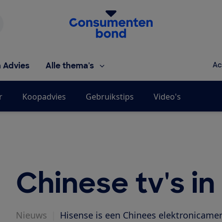
Homepage van de Consumentenbond
h Advies
Alle thema's
Ac
r
Koopadvies
Gebruikstips
Video's
Chinese tv's i
Nieuws
|
Hisense is een Chinees elektronicamerk