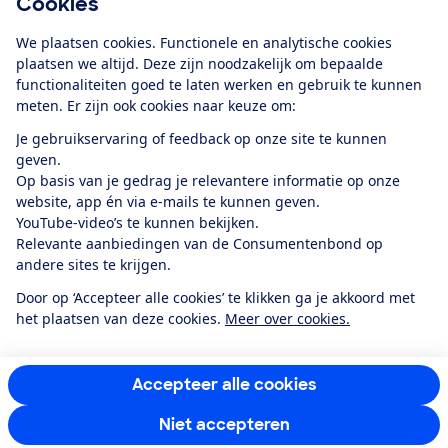
Cookies
Download de app
We plaatsen cookies. Functionele en analytische cookies
plaatsen we altijd. Deze zijn noodzakelijk om bepaalde
functionaliteiten goed te laten werken en gebruik te kunnen
meten. Er zijn ook cookies naar keuze om:
Alles over de
Consumentenbond-
Je gebruikservaring of feedback op onze site te kunnen
app
geven.
Op basis van je gedrag je relevantere informatie op onze
website, app én via e-mails te kunnen geven.
Algemene Voorwaarden
Privacyverklaring
YouTube-video’s te kunnen bekijken.
Cookiebeleid
Privacyvoorkeuren
Wijzigen & opzeggen
Relevante aanbiedingen van de Consumentenbond op
Toegankelijkheid
andere sites te krijgen.
RSS-feed nieuws
Facebook
Twitter
Instagram
Youtube
LinkedIn
Door op ‘Accepteer alle cookies’ te klikken ga je akkoord met
het plaatsen van deze cookies.
Meer over cookies.
12.901
consumenten
beoordelen de Consumentenbond
met gemiddeld
een
8,4
Accepteer alle cookies
Niet accepteren