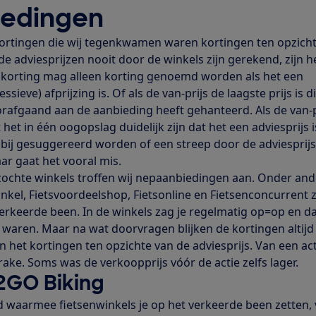
edingen
rtingen die wij tegenkwamen waren kortingen ten opzich
de adviesprijzen nooit door de winkels zijn gerekend, zijn h
korting mag alleen korting genoemd worden als het een
ieve) afprijzing is. Of als de van-prijs de laagste prijs is d
rafgaand aan de aanbieding heeft gehanteerd. Als de van-p
 het in één oogopslag duidelijk zijn dat het een adviesprijs i
bij gesuggereerd worden of een streep door de adviesprijs
r gaat het vooral mis.
rzochte winkels troffen wij nepaanbiedingen aan. Onder an
nkel, Fietsvoordeelshop, Fietsonline en Fietsenconcurrent 
rkeerde been. In de winkels zag je regelmatig op=op en da
n waren. Maar na wat doorvragen blijken de kortingen altijd
 het kortingen ten opzichte van de adviesprijs. Van een act
rake. Soms was de verkoopprijs vóór de actie zelfs lager.
2GO Biking
ld waarmee fietsenwinkels je op het verkeerde been zetten