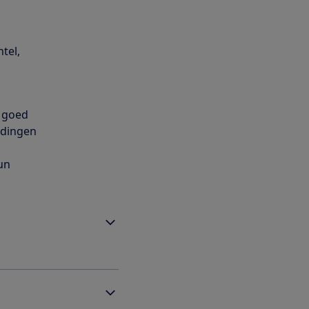
tel,
t goed
edingen
un