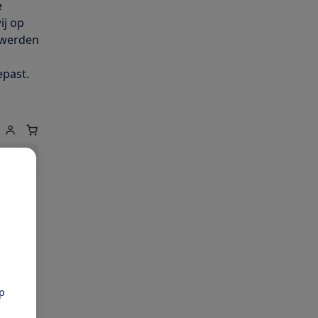
e
ij op
s werden
epast.
pp