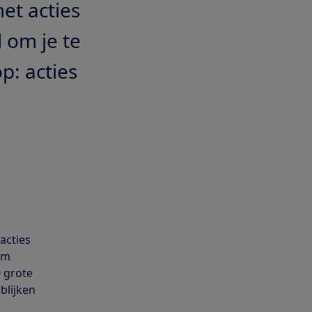
et acties
d om je te
p: acties
acties
 om
0 grote
blijken