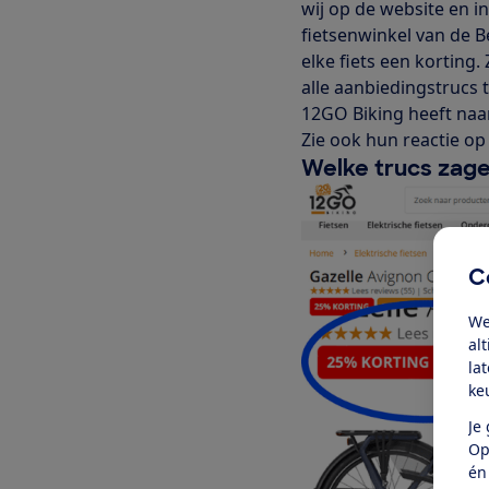
wij op de website en i
fietsenwinkel van de B
elke fiets een korting
alle aanbiedingstrucs
12GO Biking heeft naa
Zie ook hun reactie o
Welke trucs zag
C
We
al
la
ke
Je
Op
én