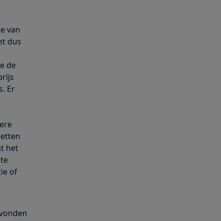
te van
et dus
ie de
rijs
s. Er
dere
zetten
t het
 te
ie of
, vonden