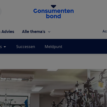
Homepage van de Consumentenbond
h Advies
Alle thema's
Ac
s
Successen
Meldpunt