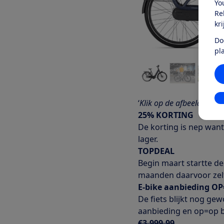
Yo
Re
kr
Do
pl
In
‘
Klik op de afbeelding om
25% KORTING
De korting is nep want
lager.
TOPDEAL
Begin maart startte de 
maanden daarvoor zel
E-bike aanbieding O
De fiets blijkt nog gew
aanbieding en op=op bi
€3.999,99