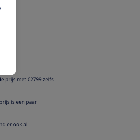
e
e prijs met €2799 zelfs
prijs is een paar
ond er ook al