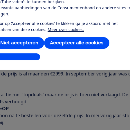
uTube-video’s te kunnen bekijken.
levante aanbiedingen van de Consumentenbond op andere sites t
ijgen.
or op ‘Accepteer alle cookies’ te klikken ga je akkoord met het
aatsen van deze cookies.
Meer over cookies.
Niet accepteren
Accepteer alle cookies
stellingen aanpassen
 deze te vergroten’
 de prijs is al maanden €2999. In september vorig jaar was d
actie met 'topdeals' maar de prijs is toen niet verlaagd. De 
fs verhoogd.
P=OP
oon na te bestellen voor dezelfde prijs. In mei vorig jaar st
j.