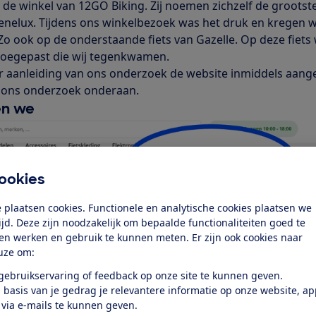
n de winkel van 12GO Biking. Zij noemen zichzelf de grootst
enelux. Tijdens ons winkelbezoek was het druk en kregen w
. Zo ook op de onderstaande fiets van Gazelle. Op deze fiet
 toegepast die wij tegenkwamen.
r aanleiding van ons onderzoek de website inmiddels aang
p ons onderzoek onderaan.
en we
ookies
 plaatsen cookies. Functionele en analytische cookies plaatsen we
tijd. Deze zijn noodzakelijk om bepaalde functionaliteiten goed te
ten werken en gebruik te kunnen meten. Er zijn ook cookies naar
uze om:
 gebruikservaring of feedback op onze site te kunnen geven.
 basis van je gedrag je relevantere informatie op onze website, a
 via e-mails te kunnen geven.