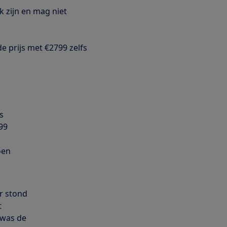
jk zijn en mag niet
e prijs met €2799 zelfs
s
99
oen
r stond
t
 was de