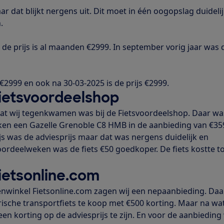
aar dat blijkt nergens uit. Dit moet in één oogopslag duideli
.
 de prijs is al maanden €2999. In september vorig jaar was d
 €2999 en ook na 30-03-2025 is de prijs €2999.
ietsvoordeelshop
at wij tegenkwamen was bij de Fietsvoordeelshop. Daar wa
ken een Gazelle Grenoble C8 HMB in de aanbieding van €35
js was de adviesprijs maar dat was nergens duidelijk en
ordeelweken was de fiets €50 goedkoper. De fiets kostte t
ietsonline.com
senwinkel Fietsonline.com zagen wij een nepaanbieding. Daa
rische transportfiets te koop met €500 korting. Maar na wa
en korting op de adviesprijs te zijn. En voor de aanbieding