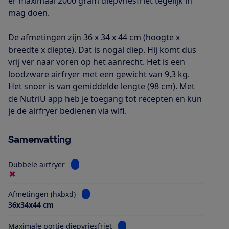
er maximaal 2000 gram diepvriesfriet tegelijk in
mag doen.
De afmetingen zijn 36 x 34 x 44 cm (hoogte x
breedte x diepte). Dat is nogal diep. Hij komt dus
vrij ver naar voren op het aanrecht. Het is een
loodzware airfryer met een gewicht van 9,3 kg.
Het snoer is van gemiddelde lengte (98 cm). Met
de NutriU app heb je toegang tot recepten en kun
je de airfryer bedienen via wifi.
Samenvatting
Bekijk informatie voor Dubbele airfryer
Dubbele airfryer
Bekijk informatie voor Afmetingen (hxbxd)
Afmetingen (hxbxd)
36x34x44 cm
Bekijk informatie voor Maximale 
Maximale portie diepvriesfriet