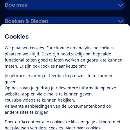
Doe mee
Boeken & Bladen
Cookies
Download de app
We plaatsen cookies. Functionele en analytische cookies
plaatsen we altijd. Deze zijn noodzakelijk om bepaalde
functionaliteiten goed te laten werken en gebruik te kunnen
meten. Er zijn ook cookies naar keuze om:
Alles over de
Consumentenbond-
Je gebruikservaring of feedback op onze site te kunnen
app
geven.
Op basis van je gedrag je relevantere informatie op onze
website, app én via e-mails te kunnen geven.
Algemene Voorwaarden
Privacyverklaring
YouTube-video’s te kunnen bekijken.
Cookiebeleid
Privacyvoorkeuren
Wijzigen & opzeggen
Relevante aanbiedingen van de Consumentenbond op
Toegankelijkheid
andere sites te krijgen.
RSS-feed nieuws
Facebook
Twitter
Instagram
Youtube
LinkedIn
Door op ‘Accepteer alle cookies’ te klikken ga je akkoord met
het plaatsen van deze cookies.
Meer over cookies.