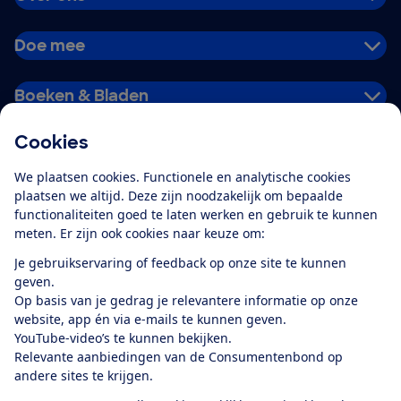
Doe mee
Boeken & Bladen
Cookies
Download de app
We plaatsen cookies. Functionele en analytische cookies
plaatsen we altijd. Deze zijn noodzakelijk om bepaalde
functionaliteiten goed te laten werken en gebruik te kunnen
meten. Er zijn ook cookies naar keuze om:
Alles over de
Consumentenbond-
Je gebruikservaring of feedback op onze site te kunnen
app
geven.
Op basis van je gedrag je relevantere informatie op onze
website, app én via e-mails te kunnen geven.
Algemene Voorwaarden
Privacyverklaring
YouTube-video’s te kunnen bekijken.
Cookiebeleid
Privacyvoorkeuren
Wijzigen & opzeggen
Relevante aanbiedingen van de Consumentenbond op
Toegankelijkheid
andere sites te krijgen.
RSS-feed nieuws
Facebook
Twitter
Instagram
Youtube
LinkedIn