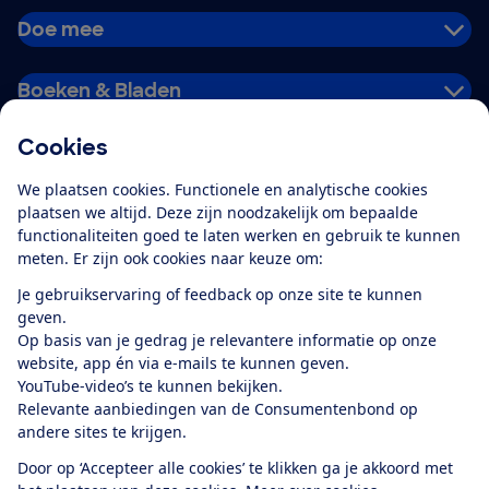
Doe mee
Boeken & Bladen
Cookies
Download de app
We plaatsen cookies. Functionele en analytische cookies
plaatsen we altijd. Deze zijn noodzakelijk om bepaalde
functionaliteiten goed te laten werken en gebruik te kunnen
meten. Er zijn ook cookies naar keuze om:
Alles over de
Consumentenbond-
Je gebruikservaring of feedback op onze site te kunnen
app
geven.
Op basis van je gedrag je relevantere informatie op onze
website, app én via e-mails te kunnen geven.
Algemene Voorwaarden
Privacyverklaring
YouTube-video’s te kunnen bekijken.
Cookiebeleid
Privacyvoorkeuren
Wijzigen & opzeggen
Relevante aanbiedingen van de Consumentenbond op
Toegankelijkheid
andere sites te krijgen.
RSS-feed nieuws
Facebook
Twitter
Instagram
Youtube
LinkedIn
Door op ‘Accepteer alle cookies’ te klikken ga je akkoord met