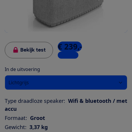
€ 239,-
Bekijk test
2 winkels
In de uitvoering
Lichtgrijs
Type draadloze speaker:
Wifi & bluetooth / met
accu
Formaat:
Groot
Gewicht:
3,37 kg