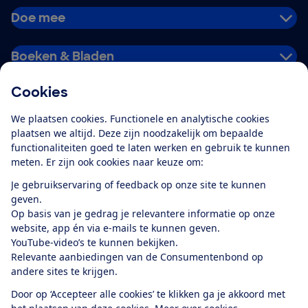
Doe mee
Boeken & Bladen
Cookies
Download de app
We plaatsen cookies. Functionele en analytische cookies
plaatsen we altijd. Deze zijn noodzakelijk om bepaalde
functionaliteiten goed te laten werken en gebruik te kunnen
meten. Er zijn ook cookies naar keuze om:
Alles over de
Consumentenbond-
Je gebruikservaring of feedback op onze site te kunnen
app
geven.
Op basis van je gedrag je relevantere informatie op onze
website, app én via e-mails te kunnen geven.
Algemene Voorwaarden
Privacyverklaring
YouTube-video’s te kunnen bekijken.
Cookiebeleid
Privacyvoorkeuren
Wijzigen & opzeggen
Relevante aanbiedingen van de Consumentenbond op
Toegankelijkheid
andere sites te krijgen.
RSS-feed nieuws
Facebook
Twitter
Instagram
Youtube
LinkedIn
Door op ‘Accepteer alle cookies’ te klikken ga je akkoord met