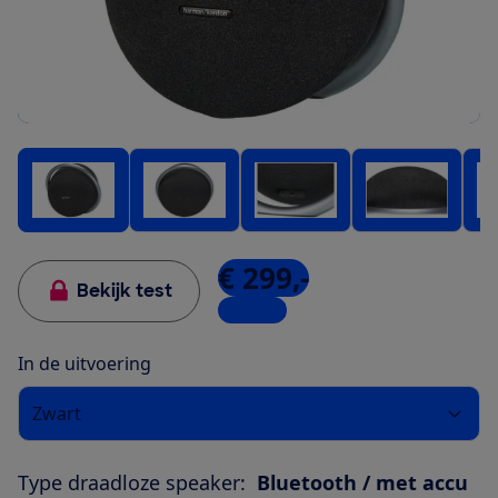
€ 299,-
Bekijk test
1 winkel
In de uitvoering
Zwart
Type draadloze speaker:
Bluetooth / met accu