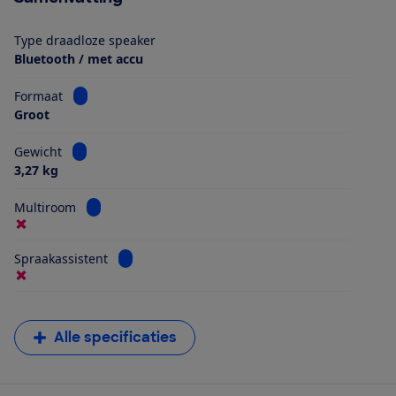
Type draadloze speaker
Bluetooth / met accu
Bekijk informatie voor Formaat
Formaat
Groot
Bekijk informatie voor Gewicht
Gewicht
3,27 kg
Bekijk informatie voor Multiroom
Multiroom
Bekijk informatie voor Spraakassistent
Spraakassistent
Alle specificaties