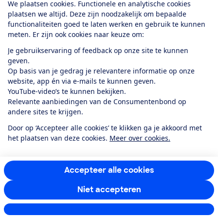
We plaatsen cookies. Functionele en analytische cookies
plaatsen we altijd. Deze zijn noodzakelijk om bepaalde
functionaliteiten goed te laten werken en gebruik te kunnen
meten. Er zijn ook cookies naar keuze om:
Alles over de
Consumentenbond-
Je gebruikservaring of feedback op onze site te kunnen
app
geven.
Op basis van je gedrag je relevantere informatie op onze
website, app én via e-mails te kunnen geven.
Algemene Voorwaarden
Privacyverklaring
YouTube-video’s te kunnen bekijken.
Cookiebeleid
Privacyvoorkeuren
Wijzigen & opzeggen
Relevante aanbiedingen van de Consumentenbond op
Toegankelijkheid
andere sites te krijgen.
RSS-feed nieuws
Facebook
Twitter
Instagram
Youtube
LinkedIn
Door op ‘Accepteer alle cookies’ te klikken ga je akkoord met
het plaatsen van deze cookies.
Meer over cookies.
12.901
consumenten
beoordelen de Consumentenbond
met gemiddeld
een
8,4
Accepteer alle cookies
Niet accepteren
Instellingen aanpassen