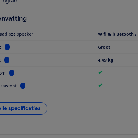
kilogram.
nvatting
aadloze speaker
Wifi & bluetooth /
Bekijk informatie voor Formaat
t
Groot
Bekijk informatie voor Gewicht
t
4,49 kg
Bekijk informatie voor Multiroom
oom
Bekijk informatie voor Spraakassistent
ssistent
Alle specificaties