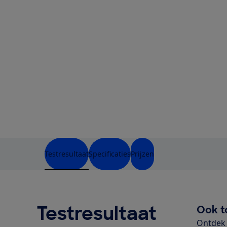
Testresultaat
Specificaties
Prijzen
Testresultaat
Ook t
Ontdek 