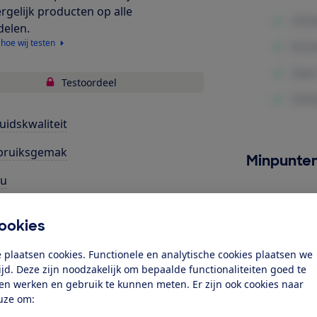
ergelijk producten op alle
delen.
 hoe wij testen
Testoordeel
uidskwaliteit
bruiksgemak
Minpunte
cu
rgiegebruik
ookies
elijkheden & ondersteuning
 plaatsen cookies. Functionele en analytische cookies plaatsen we
wkwaliteit
tijd. Deze zijn noodzakelijk om bepaalde functionaliteiten goed te
ten werken en gebruik te kunnen meten. Er zijn ook cookies naar
uze om:
k toegang tot deze test?