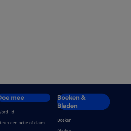
Doe mee
Boeken &
Bladen
ord lid
Boeken
teun een actie of claim
Bladen