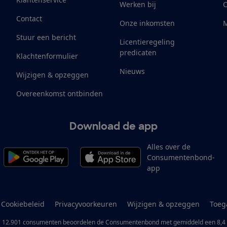
Werken bij
Contact
Onze inkomsten
M
Stuur een bericht
Licentieregeling
predicaten
Klachtenformulier
Nieuws
Wijzigen & opzeggen
Overeenkomst ontbinden
Download de app
Alles over de
Consumentenbond-
app
Cookiebeleid
Privacyvoorkeuren
Wijzigen & opzeggen
Toeg
12.901
consumenten
beoordelen de Consumentenbond
met gemiddeld een
8,4