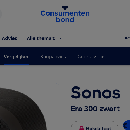
Homepage van de Consumentenbond
h Advies
Alle thema's
Ac
Vergelijker
Koopadvies
Gebruikstips
Sonos
Era 300 zwart
€ 
Bekijk test