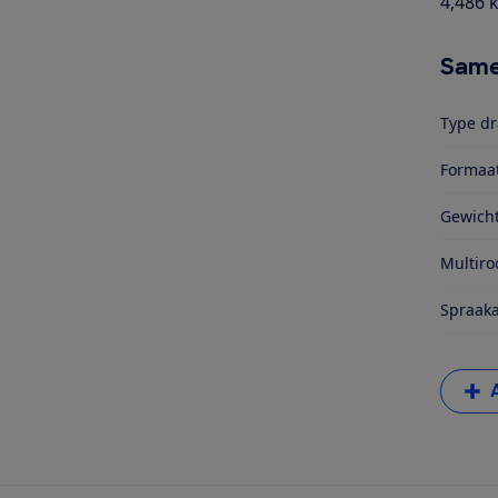
4,486 
Same
Type dr
Formaa
Gewich
Multir
Spraaka