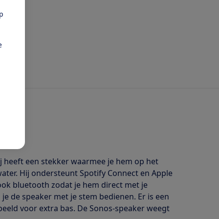
pp
e
ij heeft een stekker waarmee je hem op het
ater. Hij ondersteunt Spotify Connect en Apple
ook bluetooth zodat je hem direct met je
je de speaker met je stem bedienen. Er is een
beeld voor extra bas. De Sonos-speaker weegt