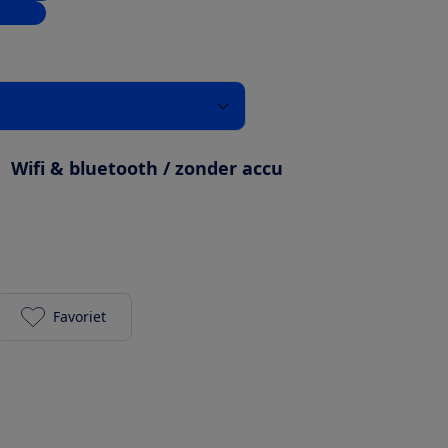
inkels
:
Wifi & bluetooth / zonder accu
Favoriet
Sonos Era 300 zwart toevoegen aan je favorieten