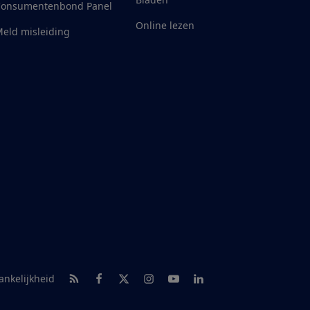
Consumentenbond Panel
Online lezen
eld misleiding
RSS-feed nieuws
Facebook
Twitter
Instagram
Youtube
LinkedIn
ankelijkheid