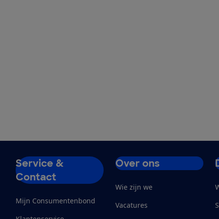
Service &
Over ons
Contact
Wie zijn we
W
Mijn Consumentenbond
Vacatures
S
Klantenservice