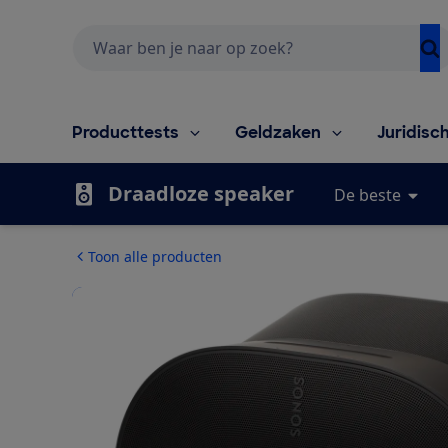
Zoeken
Producttests
Geldzaken
Juridisc
Draadloze speaker
De beste
Toon alle producten