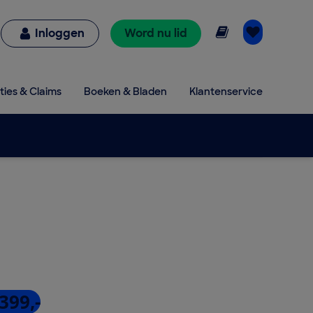
Online lezen
Inloggen
Word nu lid
ties & Claims
Boeken & Bladen
Klantenservice
399,-