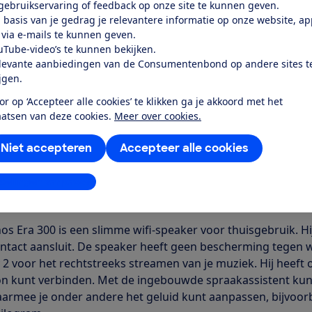
 gebruikservaring of feedback op onze site te kunnen geven.
 basis van je gedrag je relevantere informatie op onze website, a
Word lid
 via e-mails te kunnen geven.
uTube-video’s te kunnen bekijken.
levante aanbiedingen van de Consumentenbond op andere sites t
Al lid? Log in
ijgen.
or op ‘Accepteer alle cookies’ te klikken ga je akkoord met het
aatsen van deze cookies.
Meer over cookies.
Niet accepteren
Accepteer alle cookies
r dit product
stellingen aanpassen
even door de Consumentenbond
os Era 300 is een slimme wifi-speaker voor thuisgebruik. H
ntact aansluit. De speaker heeft geen bescherming tegen w
y 2 voor het rechtstreeks streamen van je muziek. Hij heeft 
on kunt verbinden. Met de ingebouwde spraakassistent kun 
armee je onder andere het geluid kunt aanpassen, bijvoor