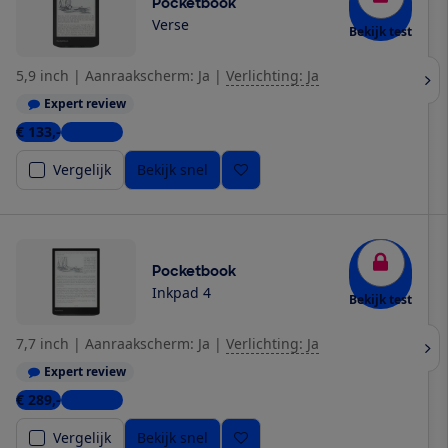
Pocketbook
Verse
Bekijk test
5,9 inch
|
Aanraakscherm: Ja
|
Verlichting: Ja
Expert review
€ 133,-
4 winkels
Vergelijk
Bekijk snel
Pocketbook
Inkpad 4
Bekijk test
7,7 inch
|
Aanraakscherm: Ja
|
Verlichting: Ja
Expert review
€ 289,-
6 winkels
Vergelijk
Bekijk snel