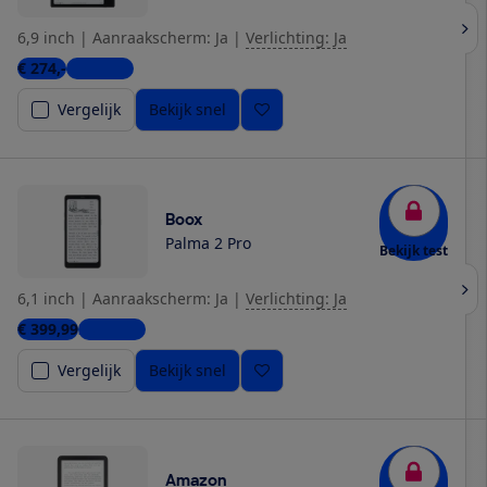
6,9 inch
|
Aanraakscherm: Ja
|
Verlichting: Ja
€ 274,-
4 winkels
Vergelijk
Bekijk snel
Boox
Palma 2 Pro
Bekijk test
6,1 inch
|
Aanraakscherm: Ja
|
Verlichting: Ja
€ 399,99
2 winkels
Vergelijk
Bekijk snel
Amazon