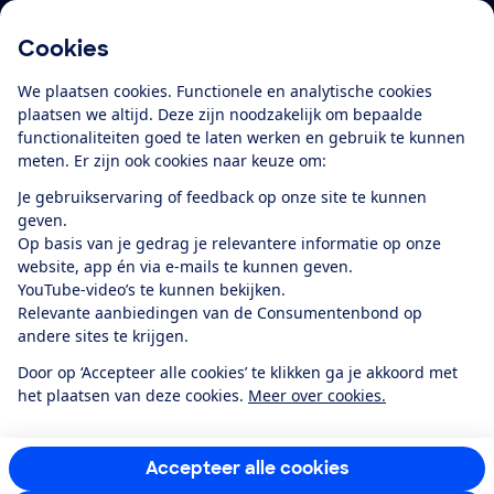
Cookies
Download de app
We plaatsen cookies. Functionele en analytische cookies
plaatsen we altijd. Deze zijn noodzakelijk om bepaalde
functionaliteiten goed te laten werken en gebruik te kunnen
meten. Er zijn ook cookies naar keuze om:
Alles over de
Consumentenbond-
Je gebruikservaring of feedback op onze site te kunnen
app
geven.
Op basis van je gedrag je relevantere informatie op onze
website, app én via e-mails te kunnen geven.
Algemene Voorwaarden
Privacyverklaring
YouTube-video’s te kunnen bekijken.
Cookiebeleid
Privacyvoorkeuren
Wijzigen & opzeggen
Relevante aanbiedingen van de Consumentenbond op
Toegankelijkheid
andere sites te krijgen.
RSS-feed nieuws
Facebook
Twitter
Instagram
Youtube
LinkedIn
Door op ‘Accepteer alle cookies’ te klikken ga je akkoord met
het plaatsen van deze cookies.
Meer over cookies.
12.901
consumenten
beoordelen de Consumentenbond
met gemiddeld
een
8,4
Accepteer alle cookies