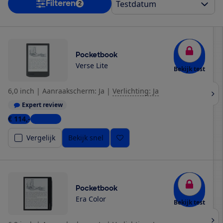
Filteren
2
Pocketbook
Verse Lite
Bekijk test
6,0 inch
|
Aanraakscherm: Ja
|
Verlichting: Ja
Expert review
€ 114,-
5 winkels
Vergelijk
Bekijk snel
Pocketbook
Era Color
Bekijk test