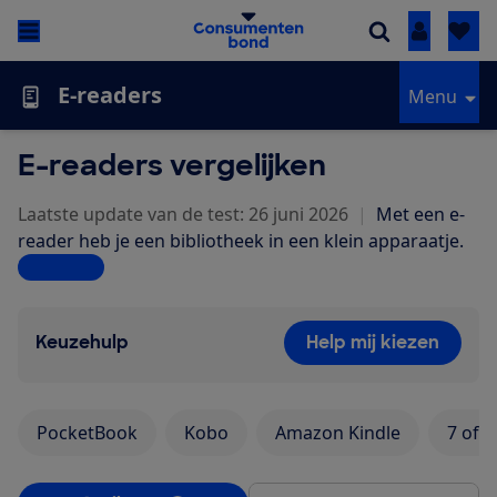
Inloggen
E-readers
Menu
E-readers vergelijken
Laatste update van de test: 26 juni 2026
|
Met een e-
reader heb je een bibliotheek in een klein apparaatje.
Lees meer
Keuzehulp
Help mij kiezen
PocketBook
Kobo
Amazon Kindle
7 of 8