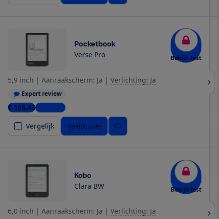
Pocketbook
Verse Pro
Bekijk test
5,9 inch
|
Aanraakscherm: Ja
|
Verlichting: Ja
Expert review
€ 165,43
4 winkels
Vergelijk
Bekijk snel
Kobo
Clara BW
Bekijk test
6,0 inch
|
Aanraakscherm: Ja
|
Verlichting: Ja