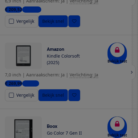
6,9 inch
|
Aanraakscherm: Ja
|
Verlichting: Ja
€ 209,52
3 winkels
Vergelijk
Bekijk snel
Amazon
Kindle Colorsoft
Bekijk test
(2025)
7,0 inch
|
Aanraakscherm: Ja
|
Verlichting: Ja
€ 269,99
1 winkel
Vergelijk
Bekijk snel
Boox
Go Color 7 Gen II
Bekijk test