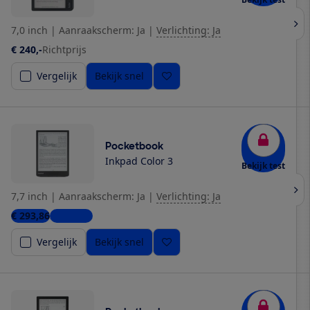
7,0 inch
|
Aanraakscherm: Ja
|
Verlichting: Ja
€ 240,-
Richtprijs
Vergelijk
Bekijk snel
Pocketbook
Inkpad Color 3
Bekijk test
7,7 inch
|
Aanraakscherm: Ja
|
Verlichting: Ja
€ 293,86
2 winkels
Vergelijk
Bekijk snel