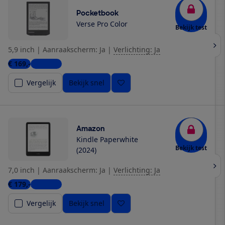
Pocketbook
Verse Pro Color
Bekijk test
5,9 inch
|
Aanraakscherm: Ja
|
Verlichting: Ja
€ 169,-
6 winkels
Vergelijk
Bekijk snel
Amazon
Kindle Paperwhite
Bekijk test
(2024)
7,0 inch
|
Aanraakscherm: Ja
|
Verlichting: Ja
€ 179,-
2 winkels
Vergelijk
Bekijk snel