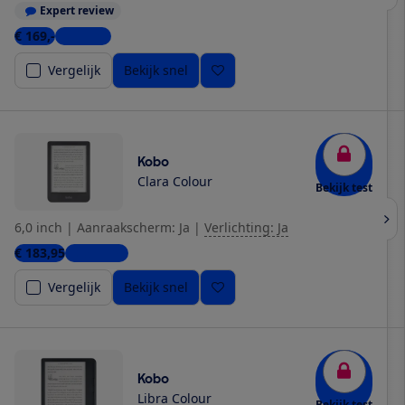
Expert review
€ 169,-
9 winkels
Vergelijk
Bekijk snel
Kobo
Clara Colour
Bekijk test
6,0 inch
|
Aanraakscherm: Ja
|
Verlichting: Ja
€ 183,95
10 winkels
Vergelijk
Bekijk snel
Kobo
Libra Colour
Bekijk test