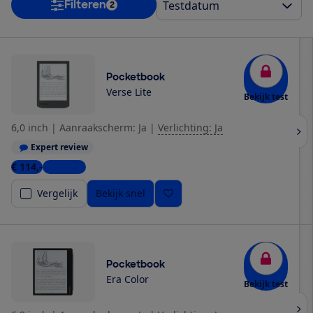
Filteren
2
Pocketbook
Verse Lite
Bekijk test
6,0 inch
|
Aanraakscherm: Ja
|
Verlichting: Ja
Expert review
€ 114,-
4 winkels
Vergelijk
Bekijk snel
Pocketbook
Era Color
Bekijk test