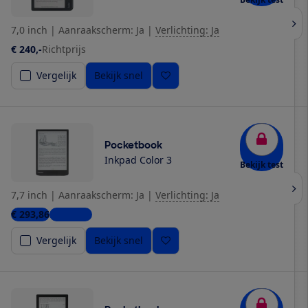
7,0 inch
|
Aanraakscherm: Ja
|
Verlichting: Ja
€ 240,-
Richtprijs
Vergelijk
Bekijk snel
Pocketbook
Inkpad Color 3
Bekijk test
7,7 inch
|
Aanraakscherm: Ja
|
Verlichting: Ja
€ 293,86
3 winkels
Vergelijk
Bekijk snel