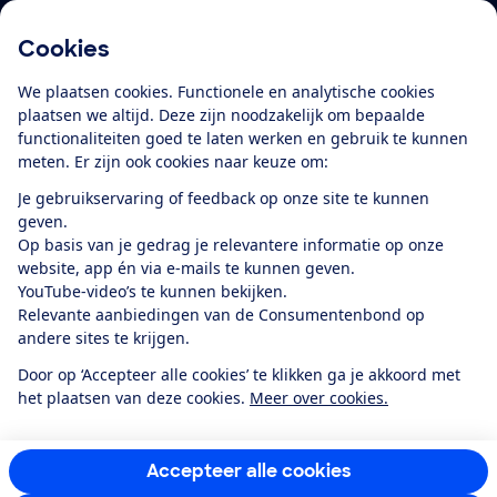
Cookies
Download de app
We plaatsen cookies. Functionele en analytische cookies
plaatsen we altijd. Deze zijn noodzakelijk om bepaalde
functionaliteiten goed te laten werken en gebruik te kunnen
meten. Er zijn ook cookies naar keuze om:
Alles over de
Consumentenbond-
Je gebruikservaring of feedback op onze site te kunnen
app
geven.
Op basis van je gedrag je relevantere informatie op onze
website, app én via e-mails te kunnen geven.
Algemene Voorwaarden
Privacyverklaring
YouTube-video’s te kunnen bekijken.
Cookiebeleid
Privacyvoorkeuren
Wijzigen & opzeggen
Relevante aanbiedingen van de Consumentenbond op
Toegankelijkheid
andere sites te krijgen.
RSS-feed nieuws
Facebook
Twitter
Instagram
Youtube
LinkedIn
Door op ‘Accepteer alle cookies’ te klikken ga je akkoord met
het plaatsen van deze cookies.
Meer over cookies.
12.901
consumenten
beoordelen de Consumentenbond
met gemiddeld
een
8,4
Accepteer alle cookies