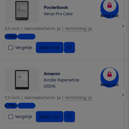
Pocketbook
Verse Pro Color
Bekijk test
5,9 inch
|
Aanraakscherm: Ja
|
Verlichting: Ja
€ 169,-
5 winkels
Vergelijk
Bekijk snel
Amazon
Kindle Paperwhite
Bekijk test
(2024)
7,0 inch
|
Aanraakscherm: Ja
|
Verlichting: Ja
€ 179,-
2 winkels
Vergelijk
Bekijk snel