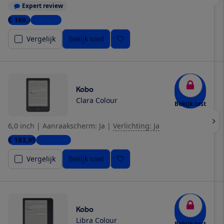
Expert review
€ 169,-
4 winkels
Vergelijk
Bekijk snel
Kobo
Clara Colour
Bekijk test
6,0 inch
|
Aanraakscherm: Ja
|
Verlichting: Ja
€ 183,95
10 winkels
Vergelijk
Bekijk snel
Kobo
Libra Colour
Bekijk test