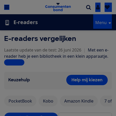
Inloggen
E-readers
Menu
E-readers vergelijken
Laatste update van de test: 26 juni 2026
|
Met een e-
reader heb je een bibliotheek in een klein apparaatje.
Lees meer
Keuzehulp
Help mij kiezen
PocketBook
Kobo
Amazon Kindle
7 of 8