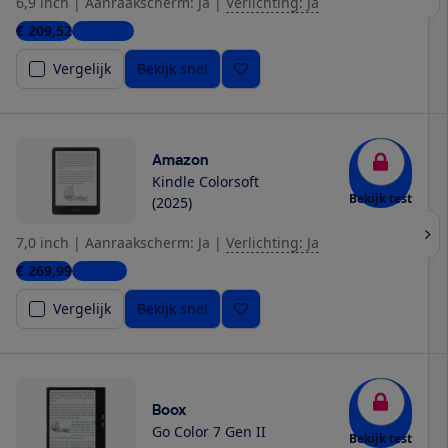
6,9 inch
|
Aanraakscherm: Ja
|
Verlichting: Ja
€ 209,52
4 winkels
Vergelijk
Bekijk snel
Amazon
Kindle Colorsoft
Bekijk test
(2025)
7,0 inch
|
Aanraakscherm: Ja
|
Verlichting: Ja
€ 269,99
1 winkel
Vergelijk
Bekijk snel
Boox
Go Color 7 Gen II
Bekijk test