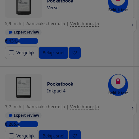
Pocketbook
Verse
Bekijk test
5,9 inch
|
Aanraakscherm: Ja
|
Verlichting: Ja
Expert review
€ 131,-
4 winkels
Vergelijk
Bekijk snel
Pocketbook
Inkpad 4
Bekijk test
7,7 inch
|
Aanraakscherm: Ja
|
Verlichting: Ja
Expert review
€ 285,-
6 winkels
Vergelijk
Bekijk snel