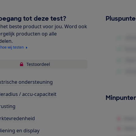
oegang tot deze test?
Pluspunt
het beste product voor jou. Word ook
ergelijk producten op alle
delen.
 hoe wij testen
Testoordeel
ktrische ondersteuning
ieradius / accu-capaciteit
Minpunte
rusting
rktevredenheid
iening en display