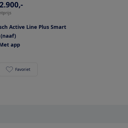
2.900,-
htprijs
sch Active Line Plus Smart
 (naaf)
Met app
Favoriet
Cortina E-Common Int. DB7 Active Line Plus 625Wh