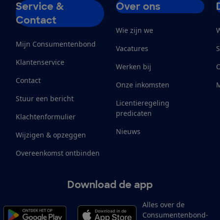
Service &
Over ons
Contact
Wie zijn we
W
Mijn Consumentenbond
Vacatures
S
Klantenservice
Werken bij
Contact
Onze inkomsten
M
Stuur een bericht
Licentieregeling
predicaten
Klachtenformulier
Nieuws
Wijzigen & opzeggen
Overeenkomst ontbinden
Download de app
Alles over de
Consumentenbond-