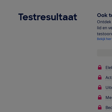
Testresultaat
Ook t
Ontdek 
lid en v
testoor
Bekijk hier
Ele
Act
Uit
Me
Bed