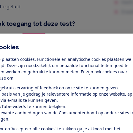
orgeluid
k toegang tot deze test?
Word lid
ookies
 plaatsen cookies. Functionele en analytische cookies plaatsen we
Al lid? Log in
tijd. Deze zijn noodzakelijk om bepaalde functionaliteiten goed te
ten werken en gebruik te kunnen meten. Er zijn ook cookies naar
uze om:
 gebruikservaring of feedback op onze site te kunnen geven.
 basis van je gedrag je relevantere informatie op onze website, a
 via e-mails te kunnen geven.
uTube-video’s te kunnen bekijken.
test
levante aanbiedingen van de Consumentenbond op andere sites t
ijgen.
at je ver fietsen op een
or op ‘Accepteer alle cookies’ te klikken ga je akkoord met het
 kijken of de e-bike op rolletjes