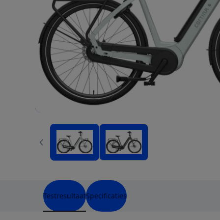
Testresultaat
Specificaties