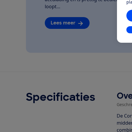
pl
loopt…
Lees meer
In
Specificaties
Ove
Geschr
De Cor
midden
combin