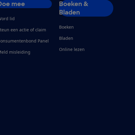
Doe mee
Boeken &
Bladen
ord lid
Boeken
teun een actie of claim
Bladen
Consumentenbond Panel
Online lezen
eld misleiding