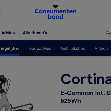
Homepage van de Consumentenbond
h Advies
Alle thema's
Ac
ergelijker
Koopadvies
Gebruikstips
Video's
Cortin
E-Common Int. D
625Wh