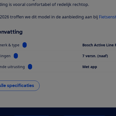
ding is vooral comfortabel of redelijk rechtop.
i 2026 troffen we dit model in de aanbieding aan bij
Fietsens
nvatting
Bekijk informatie voor Motor, merk & type
merk & type
Bosch Active Line 
Bekijk informatie voor Versnellingen
lingen
7 versn. (naaf)
Bekijk informatie voor Opvallende uitrusting
nde uitrusting
Met app
Alle specificaties