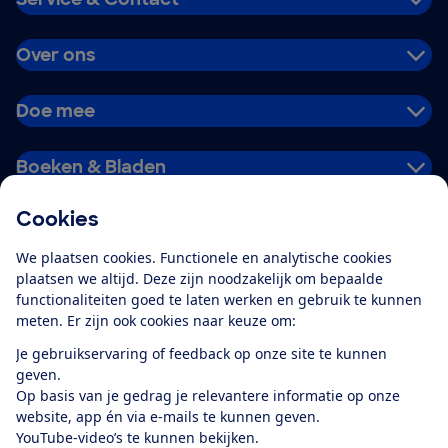
Over ons
Doe mee
Boeken & Bladen
Cookies
Download de app
We plaatsen cookies. Functionele en analytische cookies
plaatsen we altijd. Deze zijn noodzakelijk om bepaalde
functionaliteiten goed te laten werken en gebruik te kunnen
meten. Er zijn ook cookies naar keuze om:
Alles over de
Consumentenbond-
Je gebruikservaring of feedback op onze site te kunnen
app
geven.
Op basis van je gedrag je relevantere informatie op onze
website, app én via e-mails te kunnen geven.
Algemene Voorwaarden
Privacyverklaring
YouTube-video’s te kunnen bekijken.
Cookiebeleid
Privacyvoorkeuren
Wijzigen & opzeggen