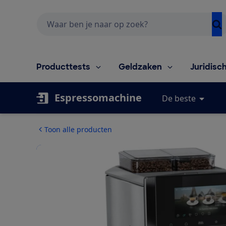
Zoeken
Producttests
Geldzaken
Juridisc
Espressomachine
De beste
Toon alle producten