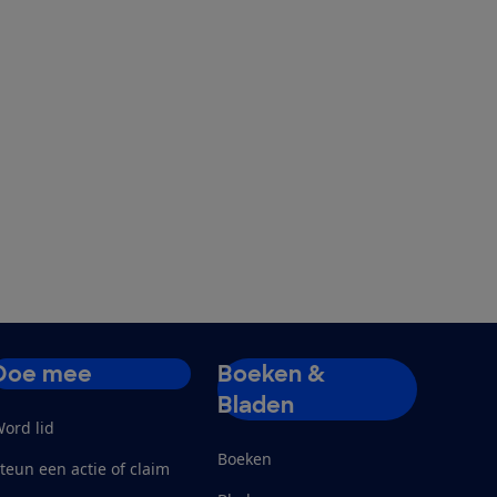
Doe mee
Boeken &
Bladen
ord lid
Boeken
teun een actie of claim