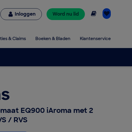
Online lezen
Inloggen
Word nu lid
ties & Claims
Boeken & Bladen
Klantenservice
s
omaat EQ900 iAroma met 2
VS / RVS