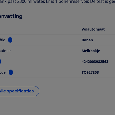
nk past 2300 ml water. Er is 1 bonenreservoir. De test is ge
nvatting
Volautomaat
Bekijk informatie voor Type koffie
ffie
Bonen
huimer
Melkbakje
ekijk informatie voor EAN
4242003982563
Bekijk informatie voor Modelcode
ode
TQ927E03
Alle specificaties