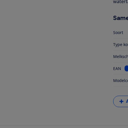
waterta
Same
Soort
Type ko
Melksc
B
EAN
Modelc