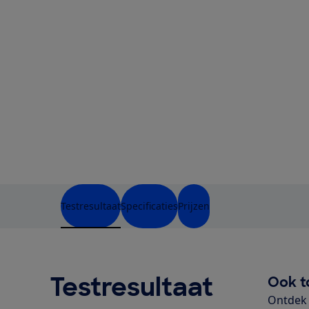
Testresultaat
Specificaties
Prijzen
Testresultaat
Ook t
Ontdek 