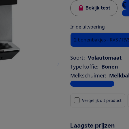
€
Bekijk test
3 w
In de uitvoering
2 bonenbakjes - RVS / R
Soort:
Volautomaat
Type koffie:
Bonen
Melkschuimer:
Melkba
Bekijk alle specificaties
Vergelijk dit product
Laagste prijzen