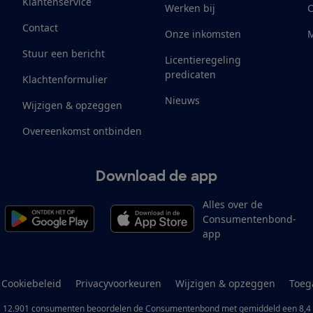
Klantenservice
Werken bij
Contact
Onze inkomsten
M
Stuur een bericht
Licentieregeling
predicaten
Klachtenformulier
Nieuws
Wijzigen & opzeggen
Overeenkomst ontbinden
Download de app
Alles over de
Consumentenbond-
app
Cookiebeleid
Privacyvoorkeuren
Wijzigen & opzeggen
Toeg
12.901
consumenten
beoordelen de Consumentenbond
met gemiddeld een
8,4