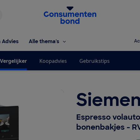
Homepage van de Consumentenbond
h Advies
Alle thema's
Ac
Vergelijker
Koopadvies
Gebruikstips
Siemen
Espresso volaut
bonenbakjes - R