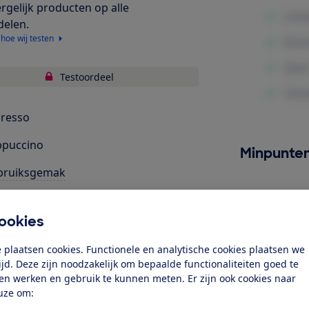
ergelijk producten op alle
delen.
 hoe wij testen
Testoordeel
resso
ppuccino
Minpunte
bruiksgemak
uid
ookies
tellingen
 plaatsen cookies. Functionele en analytische cookies plaatsen we
rgieverbruik
tijd. Deze zijn noodzakelijk om bepaalde functionaliteiten goed te
ten werken en gebruik te kunnen meten. Er zijn ook cookies naar
r mensen met een beperking
uze om: