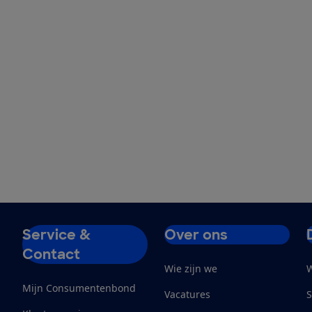
Service &
Over ons
Contact
Wie zijn we
W
Mijn Consumentenbond
Vacatures
S