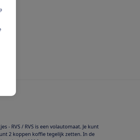
pp
e
 - RVS / RVS is een volautomaat. Je kunt
t 2 koppen koffie tegelijk zetten. In de