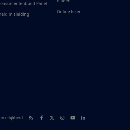
Bladen
Consumentenbond Panel
Online lezen
eld misleiding
RSS-feed nieuws
Facebook
Twitter
Instagram
Youtube
LinkedIn
ankelijkheid