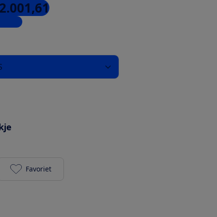
 2.001,61
inkels
VS
kje
Favoriet