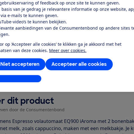
rktevredenheid
 gebruikservaring of feedback op onze site te kunnen geven.
 basis van je gedrag je relevantere informatie op onze website, a
 via e-mails te kunnen geven.
k toegang tot deze test?
uTube-video’s te kunnen bekijken.
levante aanbiedingen van de Consumentenbond op andere sites t
ijgen.
Word lid
or op ‘Accepteer alle cookies’ te klikken ga je akkoord met het
aatsen van deze cookies.
Meer over cookies.
Al lid? Log in
Niet accepteren
Accepteer alle cookies
stellingen aanpassen
r dit product
even door de Consumentenbond
mens Espresso volautomaat EQ900 iAroma met 2 bonenbakjes
 met melk, zoals cappuccino, maken met een melkbakje. Je kun