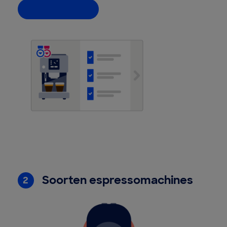
Help mij kiezen
Soorten espressomachines
2