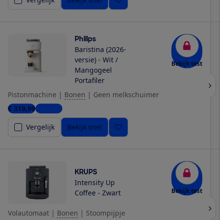
Philips
Baristina (2026-
versie) - Wit /
Bekijk test
Mangogeel
Portafiler
Pistonmachine
|
Bonen
|
Geen melkschuimer
€ 319,99
1 winkel
Vergelijk
Bekijk snel
KRUPS
Intensity Up
Bekijk test
Coffee - Zwart
Volautomaat
|
Bonen
|
Stoompijpje