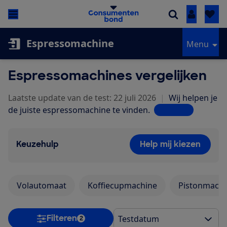
Inloggen
Espressomachine
Menu
Espressomachines vergelijken
Laatste update van de test: 22 juli 2026
|
Wij helpen je
de juiste espressomachine te vinden.
Lees meer
Keuzehulp
Help mij kiezen
Volautomaat
Koffiecupmachine
Pistonmachi
Filteren
2