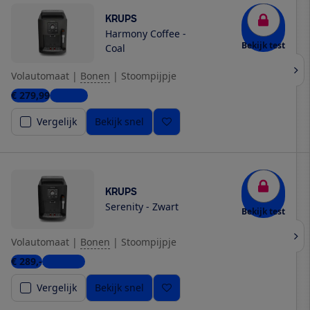
KRUPS
Harmony Coffee -
Bekijk test
Coal
Volautomaat
|
Bonen
|
Stoompijpje
€ 279,99
1 winkel
Vergelijk
Bekijk snel
KRUPS
Serenity - Zwart
Bekijk test
Volautomaat
|
Bonen
|
Stoompijpje
€ 289,-
2 winkels
Vergelijk
Bekijk snel