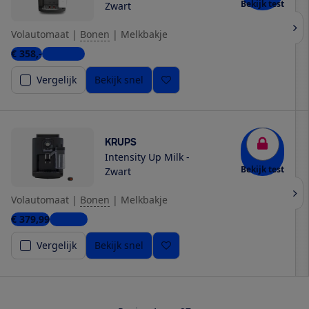
Bekijk test
Zwart
Volautomaat
|
Bonen
|
Melkbakje
€ 358,-
2 winkels
Vergelijk
Bekijk snel
KRUPS
Intensity Up Milk -
Bekijk test
Zwart
Volautomaat
|
Bonen
|
Melkbakje
€ 379,99
1 winkel
Vergelijk
Bekijk snel