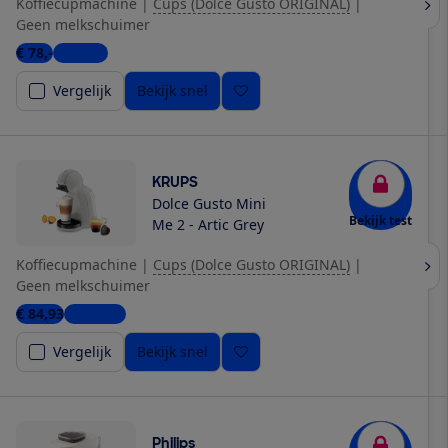
Koffiecupmachine
|
Cups (Dolce Gusto ORIGINAL)
|
Geen melkschuimer
€ 78,-
1 winkel
Vergelijk
Bekijk snel
KRUPS
Dolce Gusto Mini
Bekijk test
Me 2 - Artic Grey
Koffiecupmachine
|
Cups (Dolce Gusto ORIGINAL)
|
Geen melkschuimer
€ 84,93
5 winkels
Vergelijk
Bekijk snel
Philips