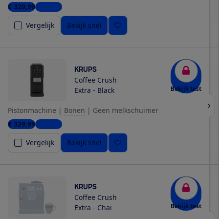
€ 329,99
1 winkel
Vergelijk
Bekijk snel
KRUPS
Coffee Crush
Bekijk test
Extra - Black
Pistonmachine
|
Bonen
|
Geen melkschuimer
€ 329,99
1 winkel
Vergelijk
Bekijk snel
KRUPS
Coffee Crush
Bekijk test
Extra - Chai