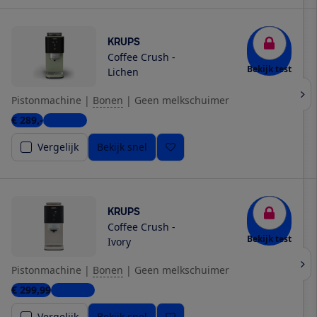
KRUPS
Coffee Crush -
Bekijk test
Lichen
Pistonmachine
|
Bonen
|
Geen melkschuimer
€ 289,-
3 winkels
Vergelijk
Bekijk snel
KRUPS
Coffee Crush -
Bekijk test
Ivory
Pistonmachine
|
Bonen
|
Geen melkschuimer
€ 299,99
4 winkels
Vergelijk
Bekijk snel