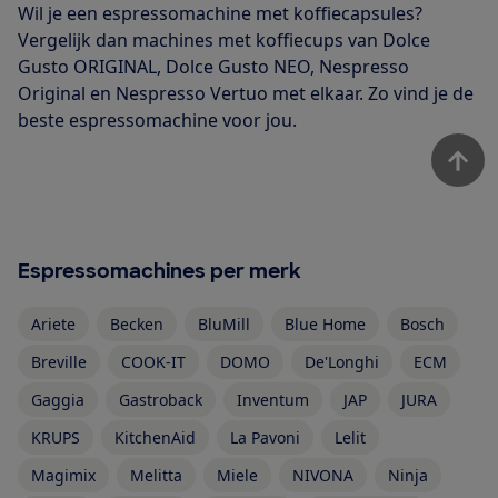
Wil je een espressomachine met koffiecapsules?
Vergelijk dan machines met koffiecups van Dolce
Gusto ORIGINAL, Dolce Gusto NEO, Nespresso
Original en Nespresso Vertuo met elkaar. Zo vind je de
beste espressomachine voor jou.
Espressomachines per merk
Ariete
Becken
BluMill
Blue Home
Bosch
Breville
COOK-IT
DOMO
De'Longhi
ECM
Gaggia
Gastroback
Inventum
JAP
JURA
KRUPS
KitchenAid
La Pavoni
Lelit
Magimix
Melitta
Miele
NIVONA
Ninja