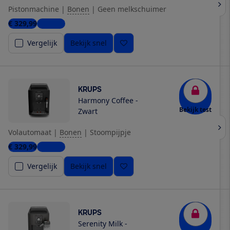
Pistonmachine
|
Bonen
|
Geen melkschuimer
€ 329,99
1 winkel
Vergelijk
Bekijk snel
KRUPS
Harmony Coffee -
Bekijk test
Zwart
Volautomaat
|
Bonen
|
Stoompijpje
€ 329,99
1 winkel
Vergelijk
Bekijk snel
KRUPS
Serenity Milk -