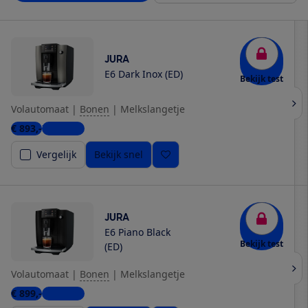
JURA
E6 Dark Inox (ED)
Bekijk test
Volautomaat
|
Bonen
|
Melkslangetje
€ 893,-
7 winkels
Vergelijk
Bekijk snel
JURA
E6 Piano Black
Bekijk test
(ED)
Volautomaat
|
Bonen
|
Melkslangetje
€ 899,-
6 winkels