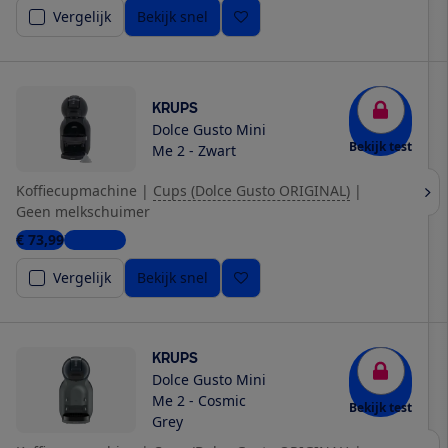
Vergelijk
Bekijk snel
KRUPS
Dolce Gusto Mini
Bekijk test
Me 2 - Zwart
Koffiecupmachine
|
Cups (Dolce Gusto ORIGINAL)
|
Geen melkschuimer
€ 73,99
7 winkels
Vergelijk
Bekijk snel
KRUPS
Dolce Gusto Mini
Me 2 - Cosmic
Bekijk test
Grey