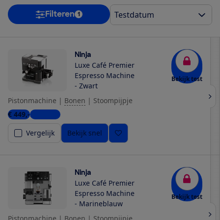
Filteren
1
Ninja
Luxe Café Premier
Espresso Machine
Bekijk test
- Zwart
Pistonmachine
|
Bonen
|
Stoompijpje
€ 449,-
2 winkels
Vergelijk
Bekijk snel
Ninja
Luxe Café Premier
Espresso Machine
Bekijk test
- Marineblauw
Pistonmachine
|
Bonen
|
Stoompijpje