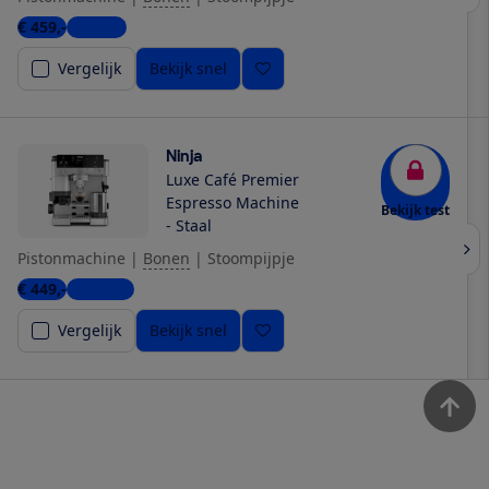
€ 459,-
1 winkel
Vergelijk
Bekijk snel
Ninja
Luxe Café Premier
Espresso Machine
Bekijk test
- Staal
Pistonmachine
|
Bonen
|
Stoompijpje
€ 449,-
4 winkels
Vergelijk
Bekijk snel