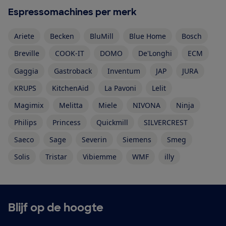
Espressomachines per merk
Ariete
Becken
BluMill
Blue Home
Bosch
Breville
COOK-IT
DOMO
De'Longhi
ECM
Gaggia
Gastroback
Inventum
JAP
JURA
KRUPS
KitchenAid
La Pavoni
Lelit
Magimix
Melitta
Miele
NIVONA
Ninja
Philips
Princess
Quickmill
SILVERCREST
Saeco
Sage
Severin
Siemens
Smeg
Solis
Tristar
Vibiemme
WMF
illy
Blijf op de hoogte