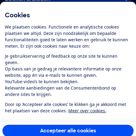
Cookies
Download de app
We plaatsen cookies. Functionele en analytische cookies
plaatsen we altijd. Deze zijn noodzakelijk om bepaalde
functionaliteiten goed te laten werken en gebruik te kunnen
meten. Er zijn ook cookies naar keuze om:
Alles over de
Consumentenbond-
Je gebruikservaring of feedback op onze site te kunnen
app
geven.
Op basis van je gedrag je relevantere informatie op onze
website, app én via e-mails te kunnen geven.
Algemene Voorwaarden
Privacyverklaring
YouTube-video’s te kunnen bekijken.
Cookiebeleid
Privacyvoorkeuren
Wijzigen & opzeggen
Relevante aanbiedingen van de Consumentenbond op
Toegankelijkheid
andere sites te krijgen.
RSS-feed nieuws
Facebook
Twitter
Instagram
Youtube
LinkedIn
Door op ‘Accepteer alle cookies’ te klikken ga je akkoord met
het plaatsen van deze cookies.
Meer over cookies.
12.901
consumenten
beoordelen de Consumentenbond
met gemiddeld
een
8,4
Accepteer alle cookies