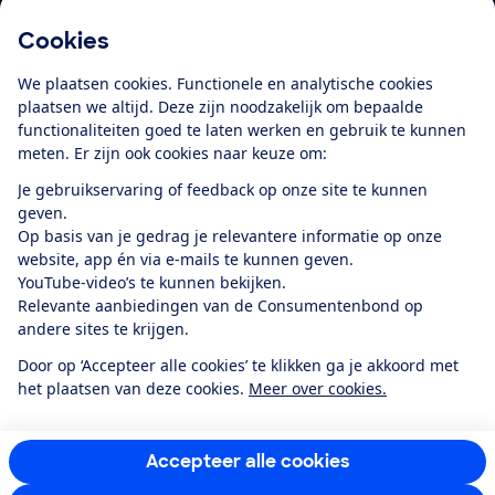
Cookies
Download de app
We plaatsen cookies. Functionele en analytische cookies
plaatsen we altijd. Deze zijn noodzakelijk om bepaalde
functionaliteiten goed te laten werken en gebruik te kunnen
meten. Er zijn ook cookies naar keuze om:
Alles over de
Consumentenbond-
Je gebruikservaring of feedback op onze site te kunnen
app
geven.
Op basis van je gedrag je relevantere informatie op onze
website, app én via e-mails te kunnen geven.
Algemene Voorwaarden
Privacyverklaring
YouTube-video’s te kunnen bekijken.
Cookiebeleid
Privacyvoorkeuren
Wijzigen & opzeggen
Relevante aanbiedingen van de Consumentenbond op
Toegankelijkheid
andere sites te krijgen.
RSS-feed nieuws
Facebook
Twitter
Instagram
Youtube
LinkedIn
Door op ‘Accepteer alle cookies’ te klikken ga je akkoord met
het plaatsen van deze cookies.
Meer over cookies.
12.901
consumenten
beoordelen de Consumentenbond
met gemiddeld
een
8,4
Accepteer alle cookies