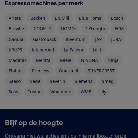
Espressomachines per merk
Ariete
Becken
BluMill
Blue Home
Bosch
Breville
COOK-IT
DOMO
De'Longhi
ECM
Gaggia
Gastroback
Inventum
JAP
JURA
KRUPS
KitchenAid
La Pavoni
Lelit
Magimix
Melitta
Miele
NIVONA
Ninja
Philips
Princess
Quickmill
SILVERCREST
Saeco
Sage
Severin
Siemens
Smeg
Solis
Tristar
Vibiemme
WMF
illy
Blijf op de hoogte
Ontvang nieuws, acties en tips in je mailbox. In onze