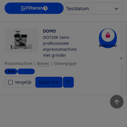
Filteren
1
DOMO
DO720K Semi-
professionele
Bekijk test
espressomachine
met grinder
Pistonmachine
|
Bonen
|
Stoompijpje
€ 649,-
2 winkels
Vergelijk
Bekijk snel