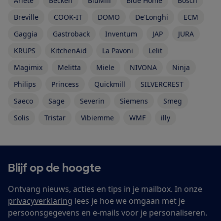
Ariete
Becken
BluMill
Blue Home
Bosch
Breville
COOK-IT
DOMO
De'Longhi
ECM
Gaggia
Gastroback
Inventum
JAP
JURA
KRUPS
KitchenAid
La Pavoni
Lelit
Magimix
Melitta
Miele
NIVONA
Ninja
Philips
Princess
Quickmill
SILVERCREST
Saeco
Sage
Severin
Siemens
Smeg
Solis
Tristar
Vibiemme
WMF
illy
Blijf op de hoogte
Ontvang nieuws, acties en tips in je mailbox. In onze
privacyverklaring
lees je hoe we omgaan met je
persoonsgegevens en e-mails voor je personaliseren.