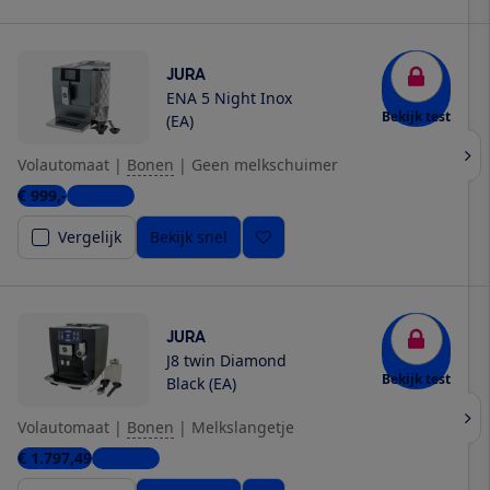
JURA
ENA 5 Night Inox
Bekijk test
(EA)
Volautomaat
|
Bonen
|
Geen melkschuimer
€ 999,-
3 winkels
Vergelijk
Bekijk snel
JURA
J8 twin Diamond
Bekijk test
Black (EA)
Volautomaat
|
Bonen
|
Melkslangetje
€ 1.797,49
2 winkels