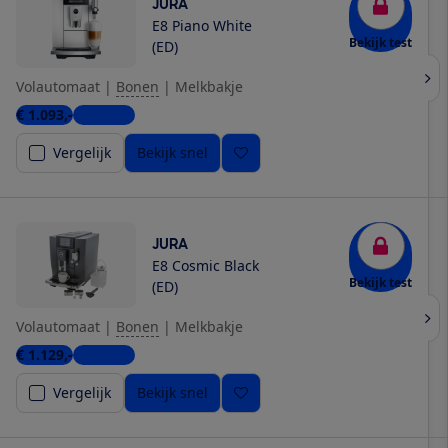
JURA
E8 Piano White
Bekijk test
(ED)
Volautomaat
|
Bonen
|
Melkbakje
€ 1.093,-
6 winkels
Vergelijk
Bekijk snel
JURA
E8 Cosmic Black
Bekijk test
(ED)
Volautomaat
|
Bonen
|
Melkbakje
€ 1.129,-
6 winkels
Vergelijk
Bekijk snel