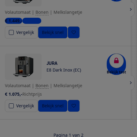
Volautomaat
|
Bonen
|
Melkslangetje
€ 1.449,-
5 winkels
Vergelijk
Bekijk snel
JURA
E8 Dark Inox (EC)
Bekijk test
Volautomaat
|
Bonen
|
Melkslangetje
€ 1.075,-
Richtprijs
Vergelijk
Bekijk snel
Pagina 1 van 2