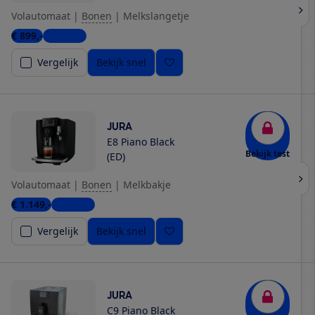
Volautomaat
|
Bonen
|
Melkslangetje
€ 899,-
6 winkels
Vergelijk
Bekijk snel
JURA
E8 Piano Black
Bekijk test
(ED)
Volautomaat
|
Bonen
|
Melkbakje
€ 1.149,-
5 winkels
Vergelijk
Bekijk snel
JURA
C9 Piano Black