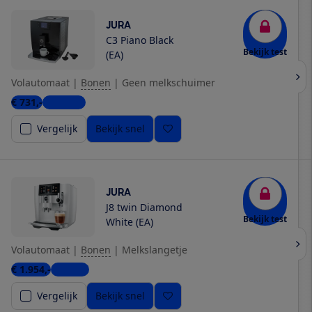
JURA
C3 Piano Black
Bekijk test
(EA)
Volautomaat
|
Bonen
|
Geen melkschuimer
€ 731,-
5 winkels
Vergelijk
Bekijk snel
JURA
J8 twin Diamond
Bekijk test
White (EA)
Volautomaat
|
Bonen
|
Melkslangetje
€ 1.954,-
1 winkel
Vergelijk
Bekijk snel