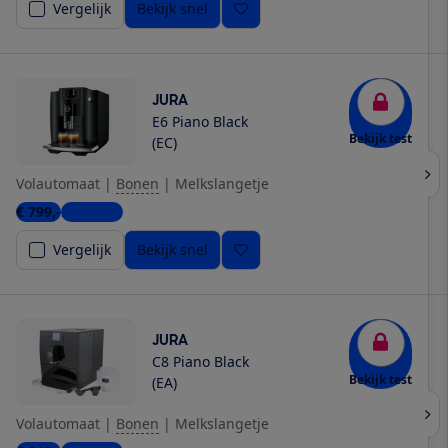
Vergelijk
Bekijk snel
JURA
E6 Piano Black
Bekijk test
(EC)
Volautomaat
|
Bonen
|
Melkslangetje
€ 799,-
2 winkels
Vergelijk
Bekijk snel
JURA
C8 Piano Black
Bekijk test
(EA)
Volautomaat
|
Bonen
|
Melkslangetje