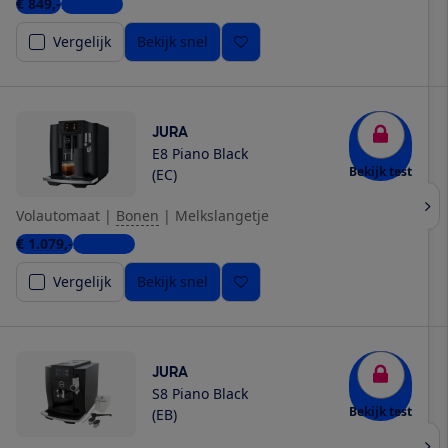
€ 849,-
2 winkels
Vergelijk
Bekijk snel
JURA
E8 Piano Black
Bekijk test
(EC)
Volautomaat
|
Bonen
|
Melkslangetje
€ 1.079,-
2 winkels
Vergelijk
Bekijk snel
JURA
S8 Piano Black
Bekijk test
(EB)