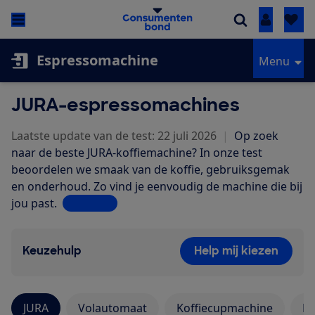
Inloggen
Espressomachine
Menu
JURA-espressomachines
Laatste update van de test: 22 juli 2026
|
Op zoek
naar de beste JURA-koffiemachine? In onze test
beoordelen we smaak van de koffie, gebruiksgemak
en onderhoud. Zo vind je eenvoudig de machine die bij
jou past.
Lees meer
Keuzehulp
Help mij kiezen
JURA
Volautomaat
Koffiecupmachine
Pi