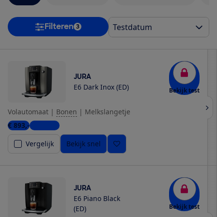
Filteren
3
JURA
E6 Dark Inox (ED)
Bekijk test
Volautomaat
|
Bonen
|
Melkslangetje
€ 893,-
6 winkels
Vergelijk
Bekijk snel
JURA
E6 Piano Black
Bekijk test
(ED)