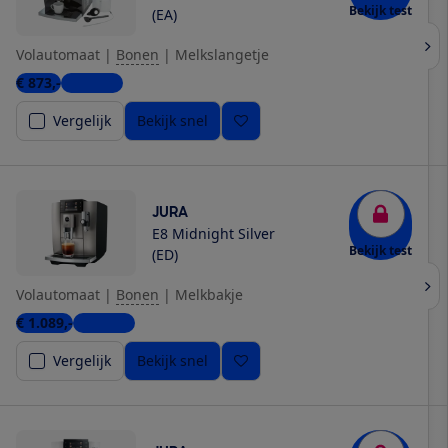
Bekijk test
(EA)
Volautomaat
|
Bonen
|
Melkslangetje
€ 873,-
6 winkels
Vergelijk
Bekijk snel
JURA
E8 Midnight Silver
Bekijk test
(ED)
Volautomaat
|
Bonen
|
Melkbakje
€ 1.089,-
6 winkels
Vergelijk
Bekijk snel