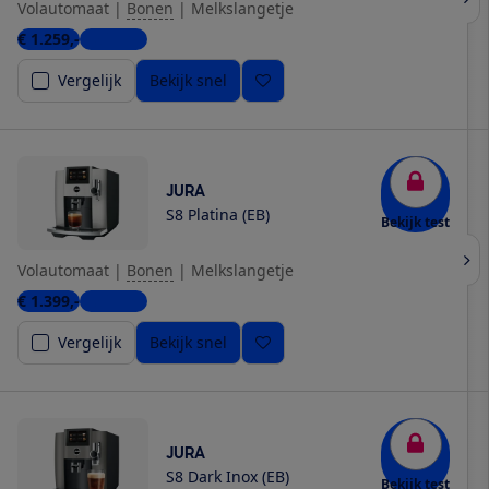
Volautomaat
|
Bonen
|
Melkslangetje
€ 1.259,-
6 winkels
Vergelijk
Bekijk snel
JURA
S8 Platina (EB)
Bekijk test
Volautomaat
|
Bonen
|
Melkslangetje
€ 1.399,-
4 winkels
Vergelijk
Bekijk snel
JURA
S8 Dark Inox (EB)
Bekijk test