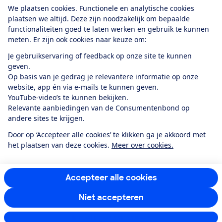
Download de app
We plaatsen cookies. Functionele en analytische cookies
plaatsen we altijd. Deze zijn noodzakelijk om bepaalde
functionaliteiten goed te laten werken en gebruik te kunnen
meten. Er zijn ook cookies naar keuze om:
Alles over de
Consumentenbond-
Je gebruikservaring of feedback op onze site te kunnen
app
geven.
Op basis van je gedrag je relevantere informatie op onze
website, app én via e-mails te kunnen geven.
Algemene Voorwaarden
Privacyverklaring
YouTube-video’s te kunnen bekijken.
Cookiebeleid
Privacyvoorkeuren
Wijzigen & opzeggen
Relevante aanbiedingen van de Consumentenbond op
Toegankelijkheid
andere sites te krijgen.
RSS-feed nieuws
Facebook
Twitter
Instagram
Youtube
LinkedIn
Door op ‘Accepteer alle cookies’ te klikken ga je akkoord met
het plaatsen van deze cookies.
Meer over cookies.
12.901
consumenten
beoordelen de Consumentenbond
met gemiddeld
een
8,4
Accepteer alle cookies
Niet accepteren
Instellingen aanpassen