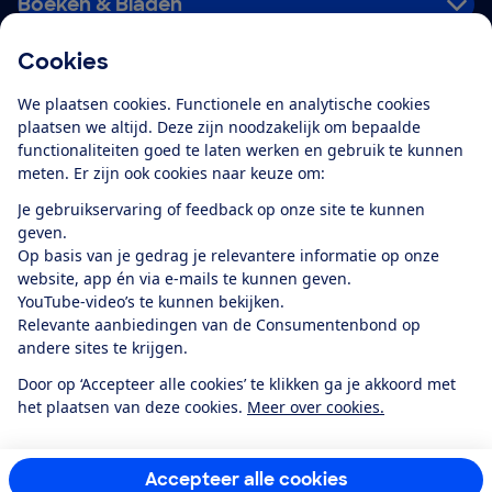
Boeken & Bladen
Cookies
Download de app
We plaatsen cookies. Functionele en analytische cookies
plaatsen we altijd. Deze zijn noodzakelijk om bepaalde
functionaliteiten goed te laten werken en gebruik te kunnen
meten. Er zijn ook cookies naar keuze om:
Alles over de
Consumentenbond-
Je gebruikservaring of feedback op onze site te kunnen
app
geven.
Op basis van je gedrag je relevantere informatie op onze
website, app én via e-mails te kunnen geven.
Algemene Voorwaarden
Privacyverklaring
YouTube-video’s te kunnen bekijken.
Cookiebeleid
Privacyvoorkeuren
Wijzigen & opzeggen
Relevante aanbiedingen van de Consumentenbond op
Toegankelijkheid
andere sites te krijgen.
RSS-feed nieuws
Facebook
Twitter
Instagram
Youtube
LinkedIn
Door op ‘Accepteer alle cookies’ te klikken ga je akkoord met
het plaatsen van deze cookies.
Meer over cookies.
12.901
consumenten
beoordelen de Consumentenbond
met gemiddeld
een
8,4
Accepteer alle cookies