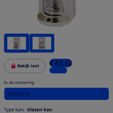
€ 67,32
Bekijk test
4 winkels
In de uitvoering
Beige/goud
Type kan:
Glazen kan