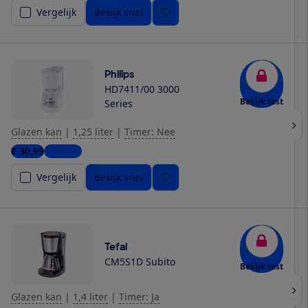
Vergelijk
Bekijk snel
Philips
HD7411/00 3000
Bekijk test
Series
Glazen kan
|
1,25 liter
|
Timer: Nee
€ 30,99
1 winkel
Vergelijk
Bekijk snel
Tefal
CM5S1D Subito
Bekijk test
Glazen kan
|
1,4 liter
|
Timer: Ja