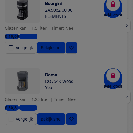
Bourgini
24.9062.00.00
Bekijk test
ELEMENTS
Glazen kan
|
1,5 liter
|
Timer: Nee
€ 49,99
2 winkels
Vergelijk
Bekijk snel
Domo
DO754K Wood
Bekijk test
You
Glazen kan
|
1,25 liter
|
Timer: Nee
€ 50,81
2 winkels
Vergelijk
Bekijk snel