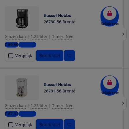
Russell Hobbs
26780-56 Brontë
Bekijk test
Glazen kan
|
1,25 liter
|
Timer: Nee
€ 59,99
4 winkels
Vergelijk
Bekijk snel
Russell Hobbs
26781-56 Brontë
Bekijk test
Glazen kan
|
1,25 liter
|
Timer: Nee
€ 67,32
4 winkels
Vergelijk
Bekijk snel