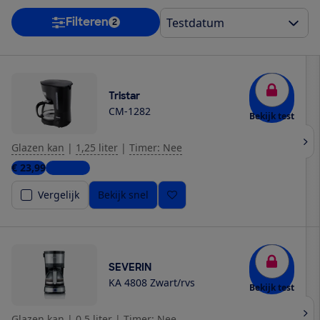
Filteren
2
Tristar
CM-1282
Bekijk test
Glazen kan
|
1,25 liter
|
Timer: Nee
€ 23,99
3 winkels
Vergelijk
Bekijk snel
SEVERIN
KA 4808 Zwart/rvs
Bekijk test
Glazen kan
|
0,5 liter
|
Timer: Nee