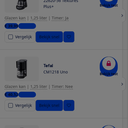
22620-56 Textures
Bekijk test
Plus+
Glazen kan
|
1,25 liter
|
Timer: Ja
€ 39,99
4 winkels
Vergelijk
Bekijk snel
Tefal
CM1218 Uno
Bekijk test
Glazen kan
|
1,25 liter
|
Timer: Nee
€ 40,52
2 winkels
Vergelijk
Bekijk snel