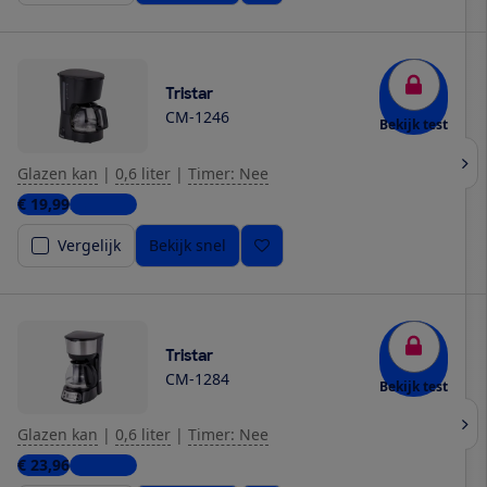
Tristar
CM-1246
Bekijk test
Glazen kan
|
0,6 liter
|
Timer: Nee
€ 19,99
3 winkels
Vergelijk
Bekijk snel
Tristar
CM-1284
Bekijk test
Glazen kan
|
0,6 liter
|
Timer: Nee
€ 23,96
4 winkels