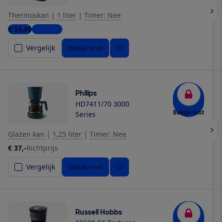
Thermoskan
|
1 liter
|
Timer: Nee
€ 34,99
3 winkels
Vergelijk
Bekijk snel
Philips
HD7411/70 3000
Bekijk test
Series
Glazen kan
|
1,25 liter
|
Timer: Nee
€ 37,-
Richtprijs
Vergelijk
Bekijk snel
Russell Hobbs