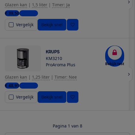
Glazen kan
|
1,5 liter
|
Timer: Ja
€ 39,50
5 winkels
Vergelijk
Bekijk snel
KRUPS
KM3210
Bekijk test
ProAroma Plus
Glazen kan
|
1,25 liter
|
Timer: Nee
€ 48,95
5 winkels
Vergelijk
Bekijk snel
Pagina 1 van 8