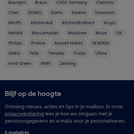
Bourgini
Braun
CASO Germany
Clatronic
Cloer
DOMO
Domo
Emerio
Inventum
KRUPS
KitchenAid
KitchenBrothers
Krups
Melitta
Moccamaster
Moulinex
Muse
OK
Philips
Proline
Russell Hobbs
SEVERIN
SMEG
Tefal
Tomado
Tristar
Ufesa
Vivid Green
WMF
Zwilling
Blijf op de hoogte
Ontvang nieuws, acties en tips in je mailbox. In onze
privacyverklaring
lees je hoe we omgaan met je
persoonsgegevens en e-mails voor je personaliseren.
E-mailadres