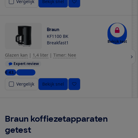
Vergelijk
Bekijk snel
Braun
KF1100 BK
Bekijk test
Breakfast1
Glazen kan
|
1,4 liter
|
Timer: Nee
Expert review
€ 43,-
2 winkels
Vergelijk
Bekijk snel
Braun koffiezetapparaten
getest