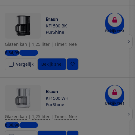
Braun
KF1500 BK
Bekijk test
PurShine
Glazen kan
|
1,25 liter
|
Timer: Nee
€ 34,99
4 winkels
Vergelijk
Bekijk snel
Braun
KF1500 WH
Bekijk test
PurShine
Glazen kan
|
1,25 liter
|
Timer: Nee
€ 36,96
3 winkels