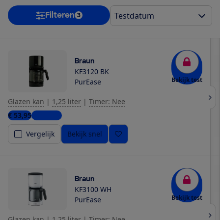
Filteren
3
Braun
KF3120 BK
Bekijk test
PurEase
Glazen kan
|
1,25 liter
|
Timer: Nee
€ 53,95
2 winkels
Vergelijk
Bekijk snel
Braun
KF3100 WH
Bekijk test
PurEase
Glazen kan
|
1,25 liter
|
Timer: Nee