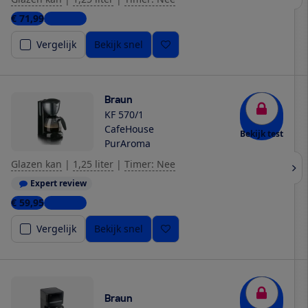
€ 71,99
2 winkels
Vergelijk
Bekijk snel
Braun
KF 570/1
CafeHouse
Bekijk test
PurAroma
Glazen kan
|
1,25 liter
|
Timer: Nee
Expert review
€ 59,95
3 winkels
Vergelijk
Bekijk snel
Braun