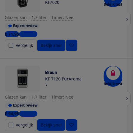
KF7020
Bekijk test
Glazen kan
|
1,7 liter
|
Timer: Nee
Expert review
€ 71,95
7 winkels
Vergelijk
Bekijk snel
Braun
KF 7120 PurAroma
Bekijk test
7
Glazen kan
|
1,7 liter
|
Timer: Nee
Expert review
€ 94,95
5 winkels
Vergelijk
Bekijk snel