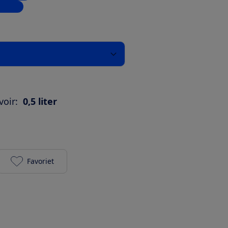
inkels
oir:
0,5 liter
Favoriet
SEVERIN KA 4808 toevoegen aan je favorieten