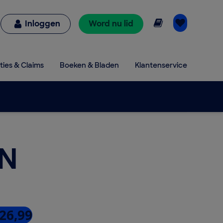
Online lezen
Inloggen
Word nu lid
ties & Claims
Boeken & Bladen
Klantenservice
IN
 26,99