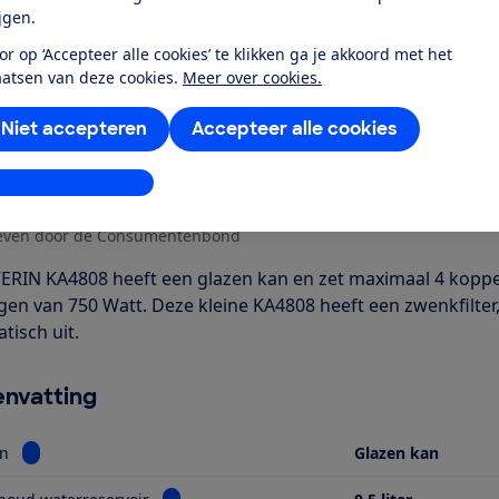
ijgen.
Al lid? Log in
or op ‘Accepteer alle cookies’ te klikken ga je akkoord met het
aatsen van deze cookies.
Meer over cookies.
Niet accepteren
Accepteer alle cookies
stellingen aanpassen
r dit product
even door de Consumentenbond
ERIN KA4808 heeft een glazen kan en zet maximaal 4 koppen
en van 750 Watt. Deze kleine KA4808 heeft een zwenkfilter
tisch uit.
nvatting
Bekijk informatie voor Type kan
an
Glazen kan
Bekijk informatie voor Max. inhoud waterrese