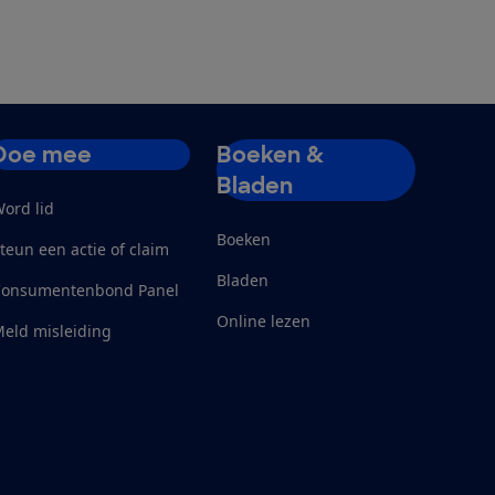
Doe mee
Boeken &
Bladen
ord lid
Boeken
teun een actie of claim
Bladen
Consumentenbond Panel
Online lezen
eld misleiding