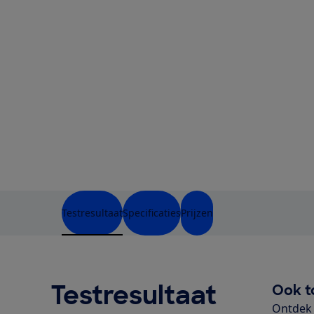
Testresultaat
Specificaties
Prijzen
Testresultaat
Ook t
Ontdek 