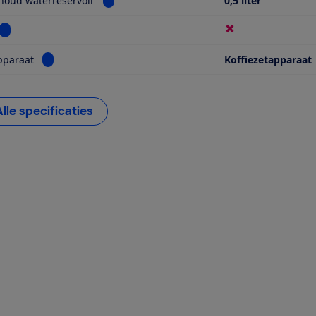
houd waterreservoir
0,5 liter
Bekijk informatie voor Timer
Bekijk informatie voor Soort apparaat
pparaat
Koffiezetapparaat
Alle specificaties