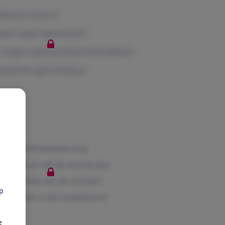
n
pp
e