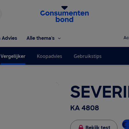
Homepage van de Consumentenbond
h Advies
Alle thema's
Ac
Vergelijker
Koopadvies
Gebruikstips
SEVER
KA 4808
€
Bekijk test