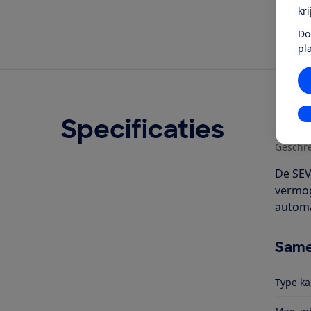
kr
Do
pl
In
Specificaties
Ove
Geschr
De SEV
vermog
automa
Same
Type k