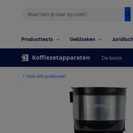
Zoeken
Producttests
Geldzaken
Juridisc
Koffiezetapparaten
De beste
Toon alle producten