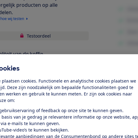
ergelijk producten op alle
delen.
 hoe wij testen
Testoordeel
liteit van de koffie
fiezetten
ookies
Minpunte
bruiksgemak
 plaatsen cookies. Functionele en analytische cookies plaatsen we
tijd. Deze zijn noodzakelijk om bepaalde functionaliteiten goed te
rgieverbruik
ten werken en gebruik te kunnen meten. Er zijn ook cookies naar
uze om:
k toegang tot deze test?
 gebruikservaring of feedback op onze site te kunnen geven.
 basis van je gedrag je relevantere informatie op onze website, a
 via e-mails te kunnen geven.
Word lid
uTube-video’s te kunnen bekijken.
levante aanbiedingen van de Consumentenbond op andere sites t