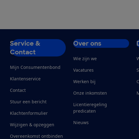
Service &
Over ons
Contact
Wie zijn we
W
Mijn Consumentenbond
Vacatures
S
Klantenservice
Werken bij
Contact
Onze inkomsten
M
Stuur een bericht
Licentieregeling
predicaten
Klachtenformulier
Nieuws
Wijzigen & opzeggen
Overeenkomst ontbinden