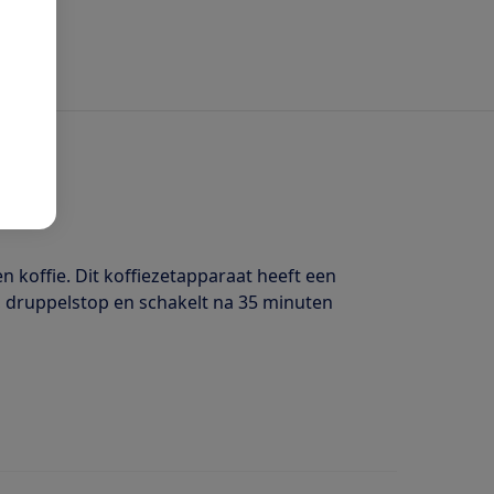
 koffie. Dit koffiezetapparaat heeft een
, druppelstop en schakelt na 35 minuten
rvoir